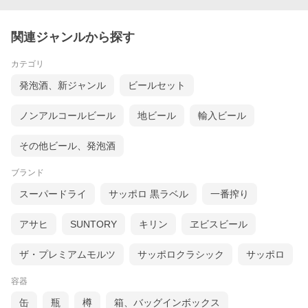
関連ジャンルから探す
カテゴリ
発泡酒、新ジャンル
ビールセット
ノンアルコールビール
地ビール
輸入ビール
その他ビール、発泡酒
ブランド
スーパードライ
サッポロ 黒ラベル
一番搾り
アサヒ
SUNTORY
キリン
ヱビスビール
ザ・プレミアムモルツ
サッポロクラシック
サッポロ
容器
缶
瓶
樽
箱、バッグインボックス