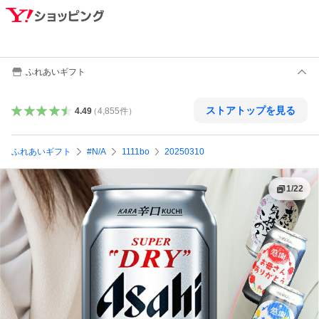
ふれあいギフト
ストアトップを見る
4.49
（
4,855
件
）
ふれあいギフト
#N/A
1111bo
20250310
1
/
22