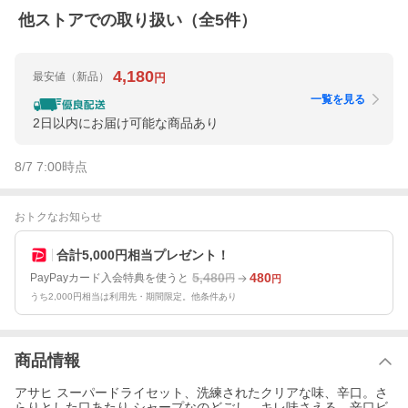
他ストアでの取り扱い（全
5
件）
4,180
最安値
（新品）
円
一覧を見る
2日以内にお届け可能な商品あり
8/7 7:00
時点
おトクなお知らせ
合計5,000円相当プレゼント！
5,480
480
PayPayカード入会特典を使うと
円
円
うち2,000円相当は利用先・期間限定。他条件あり
商品情報
アサヒ スーパードライセット、洗練されたクリアな味、辛口。さ
らりとした口あたり シャープなのどごし。キレ味さえる、辛口ビ