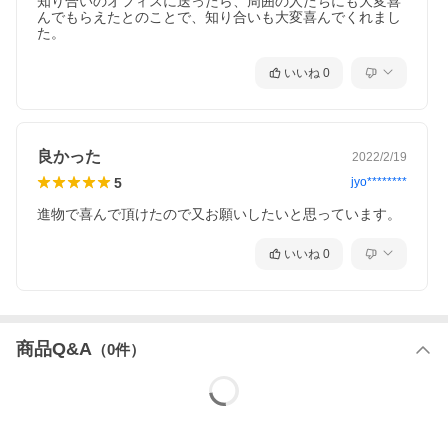
知り合いのオフィスに送ったら、周囲の人たちにも大変喜
んでもらえたとのことで、知り合いも大変喜んでくれまし
た。
いいね
0
良かった
2022/2/19
5
jyo********
進物で喜んで頂けたので又お願いしたいと思っています。
いいね
0
商品Q&A
（
0
件）