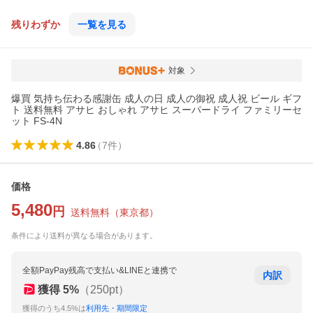
ち
残りわずか
一覧を見る
対象
爆買 気持ち伝わる感謝缶 成人の日 成人の御祝 成人祝 ビール ギフ
ト 送料無料 アサヒ おしゃれ アサヒ スーパードライ ファミリーセ
ット FS-4N
4.86
（
7
件
）
価格
5,480
円
送料無料
（
東京都
）
条件により送料が異なる場合があります。
全額PayPay残高で支払い&LINEと連携で
内訳
獲得
5
%
（
250
pt）
獲得のうち4.5%は
利用先・期間限定