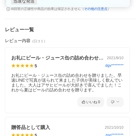
迅速な発送
その他の注意点
AI回答の正確性や商品の効果は保証されません（
）
レビュー一覧
レビュー内容
（口コミ）
お礼にビール・ジュース缶の詰め合わせを…
2021/9/10
5
dgv********
お礼にビール・ジュース缶の詰め合わせを贈りました。早
速LINEで写真が送られて来ました子供が美味しく飲んでい
ました。大人はアサヒビールが大好きで喜んでました！こ
れから夏はビールの詰め合わせを贈ります。
いいね
0
贈答品として購入
2021/10/10
5
zoo********