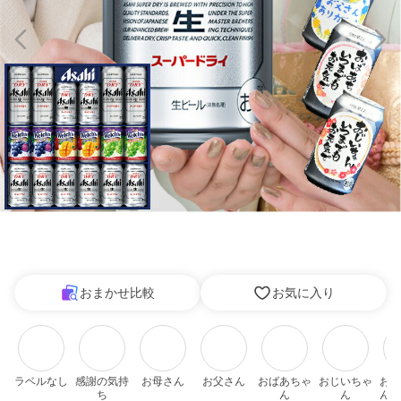
おまかせ比較
お気に入り
ラベルなし
感謝の気持
お母さん
お父さん
おばあちゃ
おじいちゃ
おば
ち
ん
ん
ん・