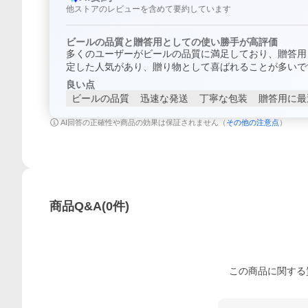
他ストアのレビューを含めて要約しています
ビールの品質と贈答用としての使い勝手が高評価
多くのユーザーがビールの品質に満足しており、贈答用
定した人気があり、贈り物として喜ばれることが多いで
良い点
ビールの品質
迅速な発送
丁寧な包装
贈答用に最
AI回答の正確性や商品の効果は保証されません（
その他の注意点
）
商品Q&A
(
0
件)
この
商品
に関する