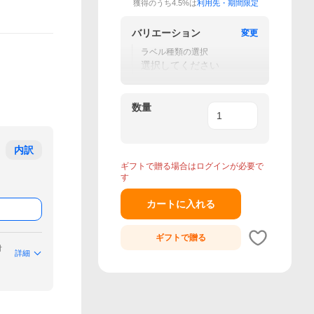
獲得のうち4.5%は
利用先・期間限定
バリエーション
変更
ラベル種類の選択
選択してください
数量
内訳
ギフトで贈る場合はログインが必要で
す
カートに入れる
ギフトで
贈る
付
詳細