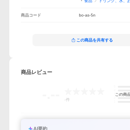
食品
ドリンク、水、
商品
コード
bo-as-5n
この商品を共有する
商品
レビュー
5
-.--
4
この
商
3
2
-
件
1
AI要約