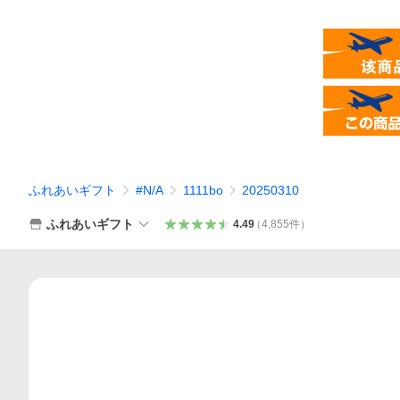
ふれあいギフト
#N/A
1111bo
20250310
ふれあいギフト
4.49
（
4,855
件
）