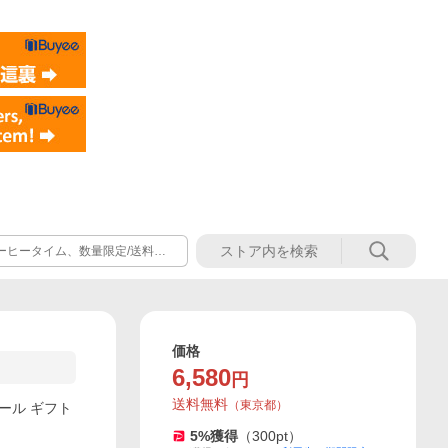
コーヒータイム、数量限定/送料無
価格
6,580
円
送料無料
（
東京都
）
ール ギフト
5
%獲得
（
300
pt）