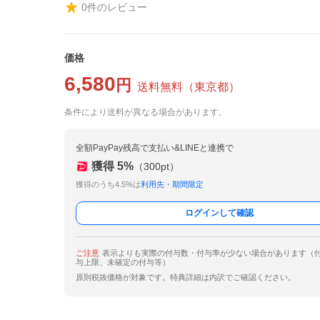
0
件のレビュー
価格
6,580
円
送料無料
（
東京都
）
条件により送料が異なる場合があります。
全額PayPay残高で支払い&LINEと連携で
獲得
5
%
（
300
pt）
獲得のうち4.5%は
利用先・期間限定
ログインして確認
ご注意
表示よりも実際の付与数・付与率が少ない場合があります（
与上限、未確定の付与等）
原則税抜価格が対象です。特典詳細は内訳でご確認ください。