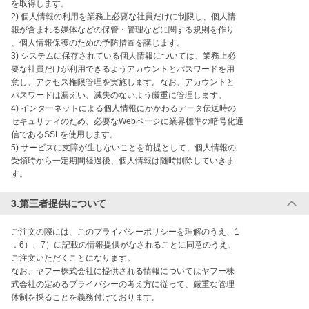
を取得します。

2) 個人情報の利用を業務上必要な社員だけに制限し、個人情

報が含まれる媒体などの保管・管理などに関する規則を作り

、個人情報保護のための予防措置を講じます。

3) システムに保存されている個人情報については、業務上必

要な社員だけが利用できるようアカウントとパスワードを用

意し、アクセス権限管理を実施します。なお、アカウントと

パスワードは漏えい、滅失のないよう厳重に管理します。

4) インターネットによる個人情報にかかわるデータ伝送時の

セキュリティのため、必要なWebページに業界標準の暗号化通

信であるSSLを使用します。

5) サービスに支障が生じないことを前提として、個人情報の

受領時から一定期間経過後、個人情報は随時削除していきま

す。
3.第三者提供について
ご注文の際には、このプライバシーポリシーを理解のうえ、1

．6）、7）に記載の情報提供がなされることに同意のうえ、

ご注文いただくことになります。

なお、ヤフー株式会社に提供される情報についてはヤフー株

式会社の定めるプライバシーの考え方に従って、厳重な管理

体制を採ることを義務付けております。