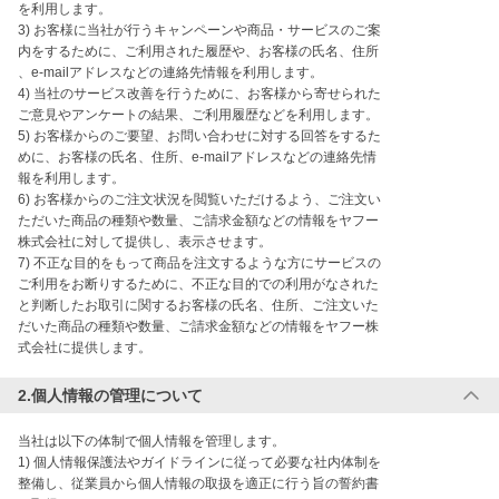
を利用します。

3) お客様に当社が行うキャンペーンや商品・サービスのご案

内をするために、ご利用された履歴や、お客様の氏名、住所

、e-mailアドレスなどの連絡先情報を利用します。

4) 当社のサービス改善を行うために、お客様から寄せられた

ご意見やアンケートの結果、ご利用履歴などを利用します。

5) お客様からのご要望、お問い合わせに対する回答をするた

めに、お客様の氏名、住所、e-mailアドレスなどの連絡先情

報を利用します。

6) お客様からのご注文状況を閲覧いただけるよう、ご注文い

ただいた商品の種類や数量、ご請求金額などの情報をヤフー

株式会社に対して提供し、表示させます。

7) 不正な目的をもって商品を注文するような方にサービスの

ご利用をお断りするために、不正な目的での利用がなされた

と判断したお取引に関するお客様の氏名、住所、ご注文いた

だいた商品の種類や数量、ご請求金額などの情報をヤフー株

式会社に提供します。
2.個人情報の管理について
当社は以下の体制で個人情報を管理します。

1) 個人情報保護法やガイドラインに従って必要な社内体制を

整備し、従業員から個人情報の取扱を適正に行う旨の誓約書
