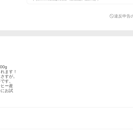
違反申告
0g
されます！
はさすが。
事です。
ーヒー産
会にお試