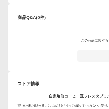
商品Q&A
(
0
件)
この
商品
に関する
ストア情報
自家焙煎コーヒー豆フレスタプラ
珈琲豆本来の甘みを感じていただける「冷めても酸っぱくならない」美味し