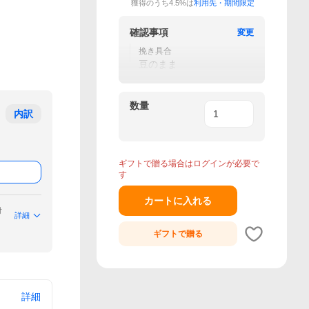
獲得のうち4.5%は
利用先・期間限定
確認事項
変更
挽き具合
豆のまま
数量
内訳
ギフトで贈る場合はログインが必要で
す
カートに入れる
付
詳細
ギフトで
贈る
詳細