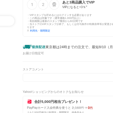
あと
3
商品購入でVIP
VIPになると+
3
％
※
・VIPスタンプを貯めるにはログインする必要があります
・この商品は対象です（通常価格1,000円以上）
・有効期限は最新のスタンプ獲得から60日間です
・当ストアのVIPスタンプが終了、もしくは付与条件や特典倍率等が変更さ
ります
※
利用先・期間限定
東京都は24時までの注文で、最短8/10（
お届け日指定可
ストアコメント
Yahoo!ショッピングからのオトクなお知らせ
合計5,000円相当プレゼント！
2,160
0
PayPayカード入会特典を使うと
円
円
うち2,000円相当は利用先・期間限定。他条件あり