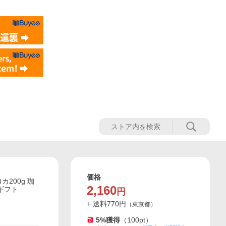
価格
200g 珈
2,160
ギフト
円
+ 送料
770
円
（
東京都
）
5
%獲得
（
100
pt）