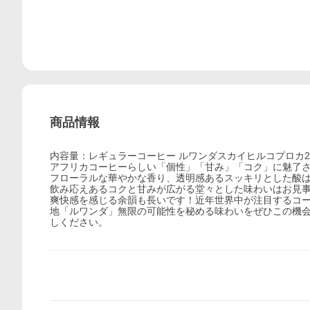
商品情報
内容量：レギュラーコーヒー ルワンダスカイヒルコプロカ20
アフリカコーヒーらしい「個性」「甘み」「コク」に魅了
フローラルな華やかな香り、透明感あるスッキリとした酸
飲み応えあるコクと甘みが広がる堂々とした味わいはお見
爽快感を感じる余韻も長いです！近年世界中が注目するコ
地「ルワンダ」無限の可能性を秘める味わいをぜひこの機
しください。