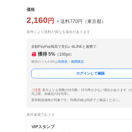
価格
2,160
円
+ 送料
770
円
（
東京都
）
条件により送料が異なる場合があります。
全額PayPay残高で支払い&LINEと連携で
獲得
5
%
（
100
pt）
獲得のうち4.5%は
利用先・期間限定
ログインして確認
ご注意
表示よりも実際の付与数・付与率が少ない場合があります（
与上限、未確定の付与等）
原則税抜価格が対象です。特典詳細は内訳でご確認ください。
条件達成でおトク
VIPスタンプ