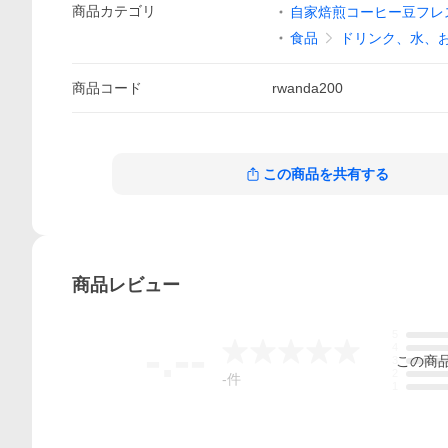
商品
カテゴリ
自家焙煎コーヒー豆フレ
食品
ドリンク、水、
商品
コード
rwanda200
この商品を共有する
商品
レビュー
5
-.--
4
この
商
3
2
-
件
1