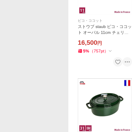
ピコ・ココット
ストウブ staub ピコ・ココッ
ト オーバル 11cm チェリー
レッド【店頭受取対応商品】
16,500
円
5
%
（
757
pt
）