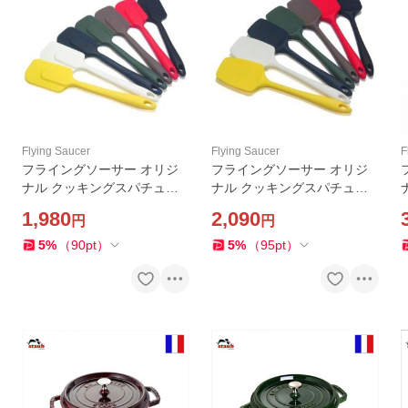
Flying Saucer
Flying Saucer
F
フライングソーサー オリジ
フライングソーサー オリジ
ナル クッキングスパチュラ
ナル クッキングスパチュラ
グランドタイプ 耐熱300℃
グランドスプーンタイプ 耐
1,980
2,090
円
円
一体成型【レビュー投稿で商
熱300℃ 一体成型【レビュー
品価格(税抜)10%分のクーポ
投稿で商品価格(税抜)10%分
5
%
（
90
pt
）
5
%
（
95
pt
）
ンプレゼント】
のクーポンプレゼント】