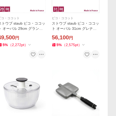
ピコ・ココット
ピコ・ココット
ストウブ staub ピコ・ココッ
ストウブ staub ピコ・ココッ
ト オーバル 29cm グランブ
ト オーバル 31cm グレナデ
ルー【店頭受取対応商品】
ィンレッド【店頭受取対応商
49,500
56,100
円
円
品】
5
%
（
2,272
pt
）
5
%
（
2,575
pt
）