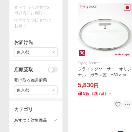
すべて（今注文で2
日以内にお届け）
今注文で明日までに
お届け
お届け先
東京都
Flying Saucer
フライングソーサー オリジ
店頭受取
ナル ガラス蓋 φ30ｃｍ
受け取る都道府県
日本製【ご使用後レビュー投
5,830
円
稿で商品価格(税抜)10%分の
東京都
クーポンプレゼント】
5
%
（
267
pt
）
カテゴリ
あすつく対象商品