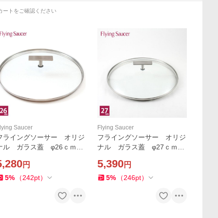
カートをご確認ください
lying Saucer
Flying Saucer
フライングソーサー オリジ
フライングソーサー オリジ
ナル ガラス蓋 φ26ｃｍ
ナル ガラス蓋 φ27ｃｍ
【ご使用後レビュー投稿で商
【ご使用後レビュー投稿で商
5,280
5,390
円
円
品価格(税抜)10%分のクーポ
品価格(税抜)10%分のクーポ
ンプレゼント】
ンプレゼント】
5
%
（
242
pt
）
5
%
（
246
pt
）