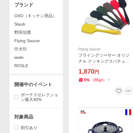
ブランド
OXO（キッチン用品）
Staub
野田琺瑯
Flying Saucer
仔犬印
Flying Saucer
フライングソーサー オリジ
iwaki
ナル クッキングスパチュラ
ROSLE
レギュラースプーンタイプ
1,870
円
耐熱300℃一体成型【レビュ
ー投稿で商品価格(税抜)10%
5
%
（
85
pt
）
開催中のイベント
分のクーポンプレゼント】
ボーナスセレクショ
ン最大40%
対象商品
割引あり