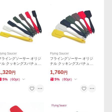
lying Saucer
Flying Saucer
フライングソーサー オリジ
フライングソーサー オリジ
ナル クッキングスパチュラ
ナル クッキングスパチュラ
スリムタイプ 耐熱300℃ 一
レギュラータイプ耐熱300℃
1,320
1,760
円
円
体成型 【レビュー投稿で商
一体成型【レビュー投稿で商
品価格(税抜)10%分のクーポ
品価格(税抜)10%分のクーポ
5
%
（
60
pt
）
5
%
（
80
pt
）
ンプレゼント】
ンプレゼント】