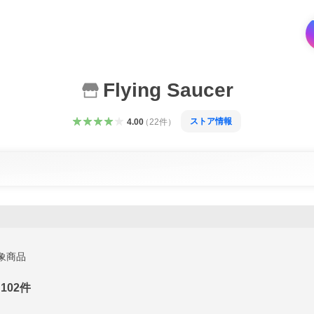
Flying Saucer
ストア情報
4.00
（
22
件
）
象商品
102
件