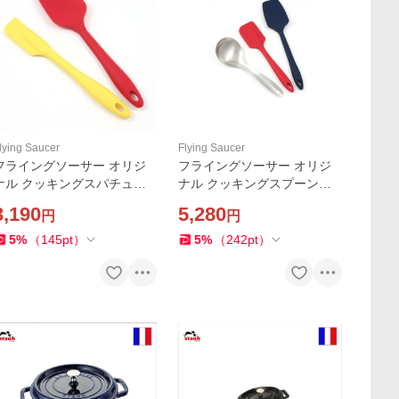
lying Saucer
Flying Saucer
フライングソーサー オリジ
フライングソーサー オリジ
ナル クッキングスパチュラ
ナル クッキングスプーン＋
スリムタイプ＋レギュラース
スパチュラ レギュラー＋グ
3,190
5,280
円
円
プーンタイプ【レビュー投稿
ランドスプーン【レビュー投
で商品価格(税抜)10%分のク
稿で商品価格(税抜)10%分の
5
%
（
145
pt
）
5
%
（
242
pt
）
ーポンプレゼント】
クーポンプレゼント】