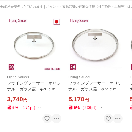
税抜価格を基準に付与されます｜ポイント・支払額等の正確な情報（付与条件・上限等）は
Flying Saucer
Flying Saucer
F
フライングソーサー オリジ
フライングソーサー オリジ
ナル ガラス蓋 φ20ｃｍ
ナル ガラス蓋 φ24ｃｍ
日本製【ご使用後レビュー投
日本製【ご使用後レビュー投
3,740
5,170
円
円
稿で商品価格(税抜)10%分の
稿で商品価格(税抜)10%分の
クーポンプレゼント】
クーポンプレゼント】
5
%
（
171
pt
）
5
%
（
236
pt
）