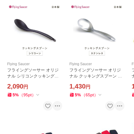
Flying Saucer
Flying Saucer
F
フライングソーサー オリジ
フライングソーサー オリジ
ナル シリコンクッキングス
ナル クッキングスプーン 日
プーン 日本製 シリコン製 お
本製 ステンレス製 サーバー
2,090
1,430
円
円
玉【レビュー投稿でクーポン
スプーン とりわけスプーン
プレゼント】
お玉【レビュー投稿でクーポ
5
%
（
95
pt
）
5
%
（
65
pt
）
ンプレゼント】