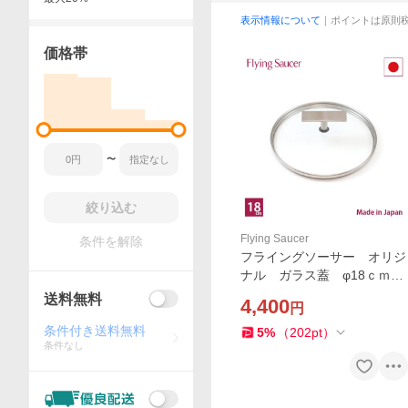
表示情報について
｜ポイントは原則
価格帯
〜
絞り込む
Flying Saucer
条件を解除
フライングソーサー オリジ
ナル ガラス蓋 φ18ｃｍ
日本製【ご使用後レビュー投
送料無料
4,400
円
稿で商品価格(税抜)10%分の
クーポンプレゼント】
条件付き送料無料
5
%
（
202
pt
）
条件なし