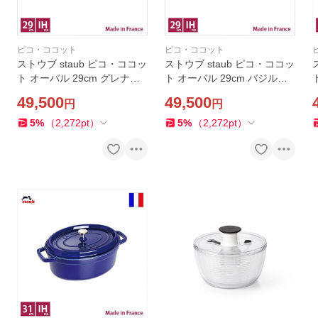
ピコ・ココット
ピコ・ココット
ストウブ staub ピコ・ココッ
ストウブ staub ピコ・ココッ
ト オーバル 29cm グレナデ
ト オーバル 29cm バジルグ
ィンレッド【店頭受取対応商
リーン【店頭受取対応商品】
49,500
49,500
円
円
品】
5
%
（
2,272
pt
）
5
%
（
2,272
pt
）