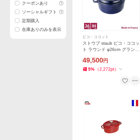
クーポンあり
ソーシャルギフト
定期購入
在庫ありのみを表示
ピコ・ココット
ストウブ staub ピコ・ココッ
ト ラウンド φ26cm グランブ
ルー【店頭受取対応商品】
49,500
円
5
%
（
2,272
pt
）