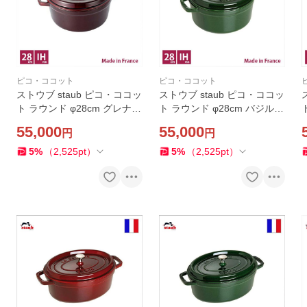
ピコ・ココット
ピコ・ココット
ストウブ staub ピコ・ココッ
ストウブ staub ピコ・ココッ
ト ラウンド φ28cm グレナデ
ト ラウンド φ28cm バジルグ
ィンレッド【店頭受取対応商
リーン【店頭受取対応商品】
55,000
55,000
円
円
品】
5
%
（
2,525
pt
）
5
%
（
2,525
pt
）