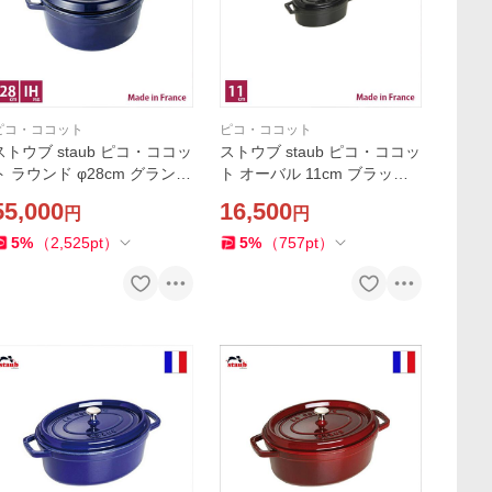
ピコ・ココット
ピコ・ココット
ストウブ staub ピコ・ココッ
ストウブ staub ピコ・ココッ
ト ラウンド φ28cm グランブ
ト オーバル 11cm ブラック
ルー【店頭受取対応商品】
【店頭受取対応商品】
55,000
16,500
円
円
5
%
（
2,525
pt
）
5
%
（
757
pt
）