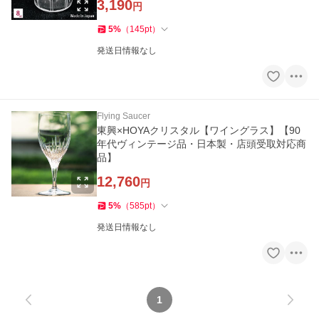
3,190
円
5
%
（
145
pt
）
発送日情報なし
Flying Saucer
東興×HOYAクリスタル【ワイングラス】【90
年代ヴィンテージ品・日本製・店頭受取対応商
品】
12,760
円
5
%
（
585
pt
）
発送日情報なし
1