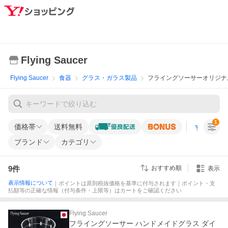
Flying Saucer
Flying Saucer
食器
グラス・ガラス製品
フライングソーサーオリジナ
1
価格帯
送料無料
すべての条
ブランド
カテゴリ
9
件
おすすめ順
表示
表示情報について
｜ポイントは原則税抜価格を基準に付与されます｜ポイント・支
払額等の正確な情報（付与条件・上限等）はカートをご確認ください
Flying Saucer
フライングソーサー ハンドメイドグラス ダイ