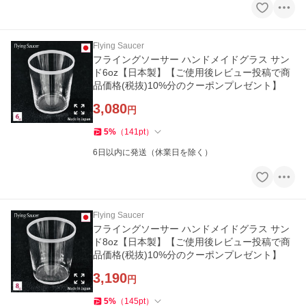
Flying Saucer
フライングソーサー ハンドメイドグラス サン
ド6oz【日本製】【ご使用後レビュー投稿で商
品価格(税抜)10%分のクーポンプレゼント】
3,080
円
5
%
（
141
pt
）
6日以内に発送（休業日を除く）
Flying Saucer
フライングソーサー ハンドメイドグラス サン
ド8oz【日本製】【ご使用後レビュー投稿で商
品価格(税抜)10%分のクーポンプレゼント】
3,190
円
5
%
（
145
pt
）