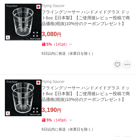
Flying Saucer
フライングソーサー ハンドメイドグラス ドッ
ト6oz【日本製】【ご使用後レビュー投稿で商
品価格(税抜)10%分のクーポンプレゼント】
3,080
円
5
%
（
141
pt
）
6日以内に発送（休業日を除く）
Flying Saucer
フライングソーサー ハンドメイドグラス ドッ
ト8oz【日本製】【ご使用後レビュー投稿で商
品価格(税抜)10%分のクーポンプレゼント】
3,190
円
5
%
（
145
pt
）
6日以内に発送（休業日を除く）