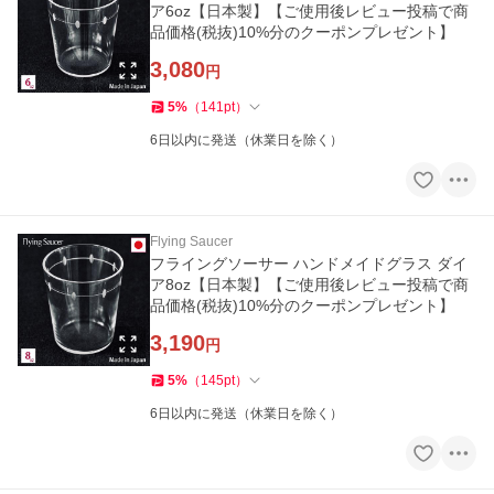
ア6oz【日本製】【ご使用後レビュー投稿で商
品価格(税抜)10%分のクーポンプレゼント】
3,080
円
5
%
（
141
pt
）
6日以内に発送（休業日を除く）
Flying Saucer
フライングソーサー ハンドメイドグラス ダイ
ア8oz【日本製】【ご使用後レビュー投稿で商
品価格(税抜)10%分のクーポンプレゼント】
3,190
円
5
%
（
145
pt
）
6日以内に発送（休業日を除く）