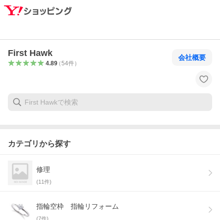
First Hawk
会社概要
4.89
（
54
件
）
カテゴリから探す
修理
(
11
件)
指輪空枠 指輪リフォーム
(
7
件)