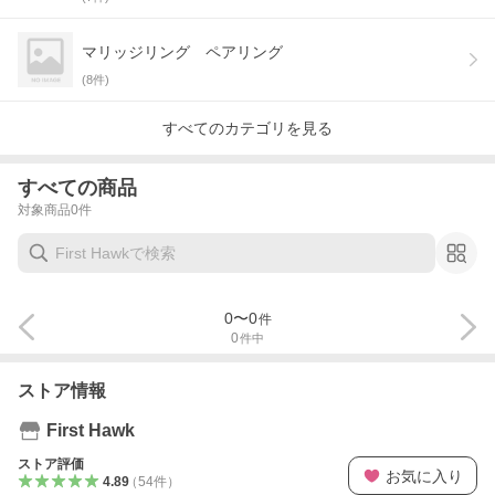
マリッジリング ペアリング
(
8
件)
すべてのカテゴリを見る
すべての商品
対象商品
0
件
0
〜
0
件
0
件中
ストア情報
First Hawk
ストア評価
お気に入り
4.89
（
54
件
）