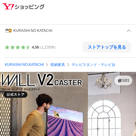
KURASHI NO KATACHI
ストアトップを見る
4.56
（
1,235
件
）
KURASHI NO KATACHI
収納家具
テレビスタンド・テレビ台
1
/
21