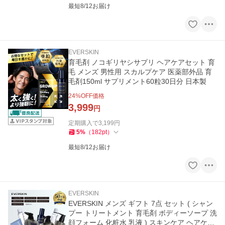
最短8/12お届け
EVERSKIN
育毛剤 ノコギリヤシサプリ ヘアケアセット 育
毛 メンズ 男性用 スカルプケア 医薬部外品 育
毛剤150ml サプリメント60粒30日分 日本製
24
%OFF価格
3,999
円
定期購入で
3,199
円
5
%
（
182
pt
）
最短8/12お届け
EVERSKIN
EVERSKIN メンズ ギフト 7点 セット ( シャン
プー トリートメント 育毛剤 ボディーソープ 洗
顔フォーム 化粧水 乳液 ) スキンケア ヘアケア