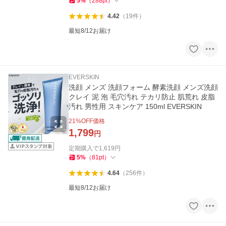
5
%
（
288
pt
）
4.42
（
19
件
）
最短8/12お届け
EVERSKIN
洗顔 メンズ 洗顔フォーム 酵素洗顔 メンズ洗顔
クレイ 泥 泡 毛穴汚れ テカリ防止 肌荒れ 皮脂
汚れ 男性用 スキンケア 150ml EVERSKIN
21
%OFF価格
1,799
円
定期購入で
1,619
円
5
%
（
81
pt
）
4.64
（
256
件
）
最短8/12お届け