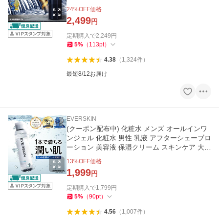
毛剤ではなく育毛剤
24
%OFF価格
2,499
円
定期購入で
2,249
円
5
%
（
113
pt
）
4.38
（
1,324
件
）
最短8/12お届け
EVERSKIN
(クーポン配布中) 化粧水 メンズ オールインワ
ンジェル 化粧水 男性 乳液 アフターシェーブロ
ーション 美容液 保湿クリーム スキンケア 大容
量200ml
13
%OFF価格
1,999
円
定期購入で
1,799
円
5
%
（
90
pt
）
4.56
（
1,007
件
）