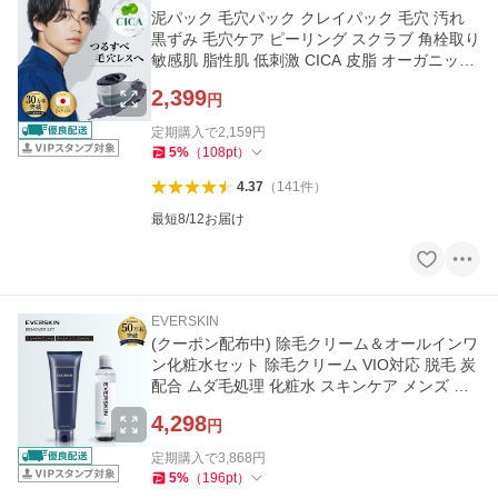
泥パック 毛穴パック クレイパック 毛穴 汚れ
黒ずみ 毛穴ケア ピーリング スクラブ 角栓取り
敏感肌 脂性肌 低刺激 CICA 皮脂 オーガニック
無添加 EVERSKIN
2,399
円
定期購入で
2,159
円
5
%
（
108
pt
）
4.37
（
141
件
）
最短8/12お届け
EVERSKIN
(クーポン配布中) 除毛クリーム＆オールインワ
ン化粧水セット 除毛クリーム VIO対応 脱毛 炭
配合 ムダ毛処理 化粧水 スキンケア メンズ 大
容量300g 200ml
4,298
円
定期購入で
3,868
円
5
%
（
196
pt
）