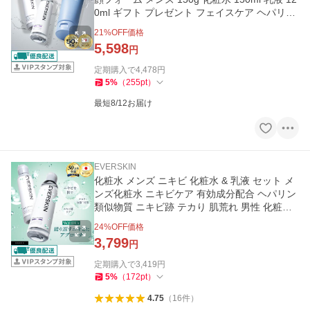
0ml ギフト プレゼント フェイスケア ヘパリン
EVERSKIN
21
%OFF価格
5,598
円
定期購入で
4,478
円
5
%
（
255
pt
）
最短8/12お届け
EVERSKIN
化粧水 メンズ ニキビ 化粧水 & 乳液 セット メ
ンズ化粧水 ニキビケア 有効成分配合 ヘパリン
類似物質 ニキビ跡 テカり 肌荒れ 男性 化粧水1
50ml 乳液120ml
24
%OFF価格
3,799
円
定期購入で
3,419
円
5
%
（
172
pt
）
4.75
（
16
件
）