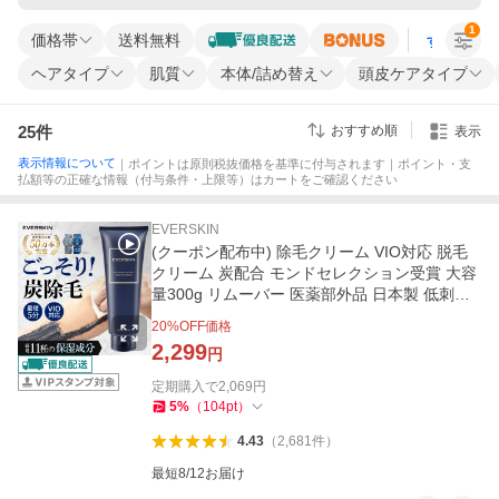
1
価格帯
送料無料
すべての条
ヘアタイプ
肌質
本体/詰め替え
頭皮ケアタイプ
25
件
おすすめ順
表示
表示情報について
｜ポイントは原則税抜価格を基準に付与されます｜ポイント・支
払額等の正確な情報（付与条件・上限等）はカートをご確認ください
EVERSKIN
(クーポン配布中) 除毛クリーム VIO対応 脱毛
クリーム 炭配合 モンドセレクション受賞 大容
量300g リムーバー 医薬部外品 日本製 低刺激
敏感肌 ムダ毛処理
20
%OFF価格
2,299
円
定期購入で
2,069
円
5
%
（
104
pt
）
4.43
（
2,681
件
）
最短8/12お届け