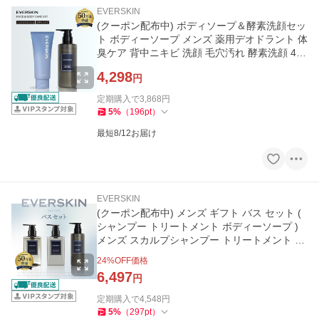
EVERSKIN
(クーポン配布中) ボディソープ＆酵素洗顔セッ
ト ボディーソープ メンズ 薬用デオドラント 体
臭ケア 背中ニキビ 洗顔 毛穴汚れ 酵素洗顔 400
ml 150ml
4,298
円
定期購入で
3,868
円
5
%
（
196
pt
）
最短8/12お届け
EVERSKIN
(クーポン配布中) メンズ ギフト バス セット (
シャンプー トリートメント ボディーソープ )
メンズ スカルプシャンプー トリートメント ボ
ディケア
24
%OFF価格
6,497
円
定期購入で
4,548
円
5
%
（
297
pt
）