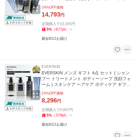
ボディケア
24
%OFF価格
14,793
円
定期購入で
10,355
円
5
%
（
677
pt
）
最短8/12お届け
EVERSKIN
EVERSKIN メンズ ギフト 4点 セット ( シャン
プー トリートメント ボディーソープ 洗顔フォ
ーム ) スキンケア ヘアケア ボディケア ギフト
プレゼント
24
%OFF価格
8,296
円
定期購入で
5,807
円
5
%
（
379
pt
）
最短8/12お届け