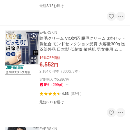
最短8/12お届け
EVERSKIN
除毛クリーム VIO対応 脱毛クリーム 3本セット
炭配合 モンドセレクション受賞 大容量300g 医
薬部外品 日本製 低刺激 敏感肌 男女兼用 ムダ
毛処理 EVERSKIN
16
%OFF価格
6,552
円
2,184.0円/本（300g, 3本）
定期購入で
5,897
円
5
%
（
299
pt
）
4.63
（
52
件
）
最短8/12お届け
EVERSKIN