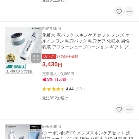
最短8/12お届け
EVERSKIN
化粧水 泥パック スキンケアセット メンズ オー
ルインワン 毛穴パック 毛穴ケア 化粧水 男性
乳液 アフターシェーブローション ギフト プレ
ゼント EVERSKIN
おトク
37
%OFF価格
3,430
円
定期購入で
3,080
円
5
%
（
157
pt
）
4.44
（
9
件
）
最短8/12お届け
EVERSKIN
(クーポン配布中) メンズスキンケアセット 洗
顔フォーム メンズ 150g 化粧水 150ml 乳液 12