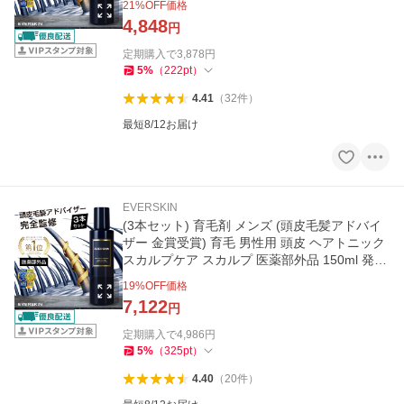
21
%OFF価格
4,848
円
定期購入で
3,878
円
5
%
（
222
pt
）
4.41
（
32
件
）
最短8/12お届け
EVERSKIN
(3本セット) 育毛剤 メンズ (頭皮毛髪アドバイ
ザー 金賞受賞) 育毛 男性用 頭皮 ヘアトニック
スカルプケア スカルプ 医薬部外品 150ml 発毛
剤ではなく育毛剤
19
%OFF価格
7,122
円
定期購入で
4,986
円
5
%
（
325
pt
）
4.40
（
20
件
）