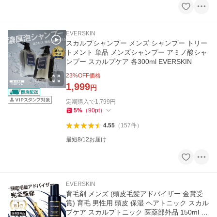
EVERSKIN
スカルプシャンプー メンズ シャンプー トリー
トメント 単品 メンズシャンプー アミノ酸シャ
ンプー スカルプケア 各300ml EVERSKIN
23
%OFF価格
1,999
円
定期購入で
1,799
円
5
%
（
90
pt
）
4.55
（
157
件
）
最短8/12お届け
EVERSKIN
育毛剤 メンズ (頭皮毛髪アドバイザー 金賞受
賞) 育毛 男性用 頭皮 保湿 ヘアトニック スカル
プケア スカルプトニック 医薬部外品 150ml 発