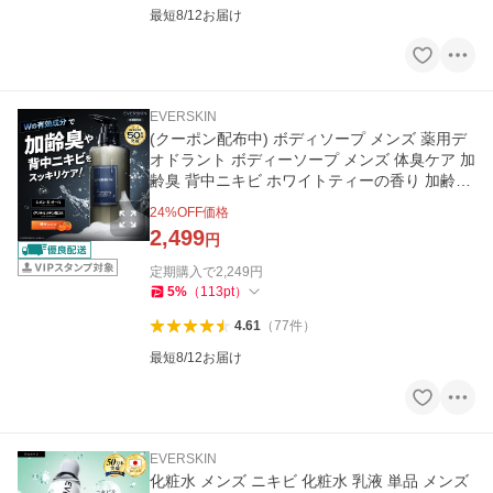
最短8/12お届け
EVERSKIN
(クーポン配布中) ボディソープ メンズ 薬用デ
オドラント ボディーソープ メンズ 体臭ケア 加
齢臭 背中ニキビ ホワイトティーの香り 加齢臭
対策 400ml
24
%OFF価格
2,499
円
定期購入で
2,249
円
5
%
（
113
pt
）
4.61
（
77
件
）
最短8/12お届け
EVERSKIN
化粧水 メンズ ニキビ 化粧水 乳液 単品 メンズ