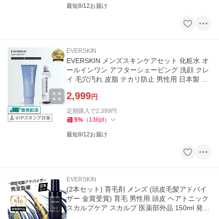
最短8/12お届け
EVERSKIN
EVERSKIN メンズスキンケアセット 化粧水 オ
ールインワン アフターシェービング 洗顔 クレ
イ 毛穴汚れ 皮脂 テカリ防止 男性用 日本製 ギ
フト 200ml 150g
2,999
円
定期購入で
2,399
円
5
%
（
136
pt
）
最短8/12お届け
EVERSKIN
(2本セット) 育毛剤 メンズ (頭皮毛髪アドバイ
ザー 金賞受賞) 育毛 男性用 頭皮 ヘアトニック
スカルプケア スカルプ 医薬部外品 150ml 発毛
剤ではなく育毛剤