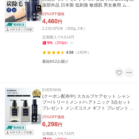
薬部外品 日本製 低刺激 敏感肌 男女兼用 ムダ
毛処理 EVERSKIN
18
%OFF価格
4,460
円
2,230.0円/本（300g, 2本）
定期購入で
4,014
円
5
%
（
203
pt
）
4.58
（
140
件
）
最短8/12お届け
EVERSKIN
(クーポン配布中) スカルプケアセット シャン
プー/トリートメント/ヘアトニック 3点セット
プレゼント メンズコスメ ギフト プレゼント 父
の日
25
%OFF価格
6,298
円
定期購入で
4,724
円