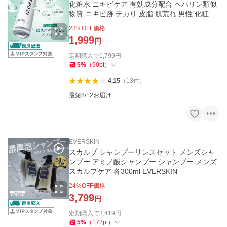
化粧水 ニキビケア 有効成分配合 ヘパリン類似
物質 ニキビ跡 テカり 皮脂 肌荒れ 男性 化粧水
150ml 乳液120ml
23
%OFF価格
1,999
円
定期購入で
1,799
円
5
%
（
90
pt
）
4.15
（
13
件
）
最短8/12お届け
EVERSKIN
スカルプ シャンプーリンスセット メンズシャ
ンプー アミノ酸シャンプー シャンプー メンズ
スカルプケア 各300ml EVERSKIN
24
%OFF価格
3,799
円
定期購入で
3,419
円
5
%
（
172
pt
）