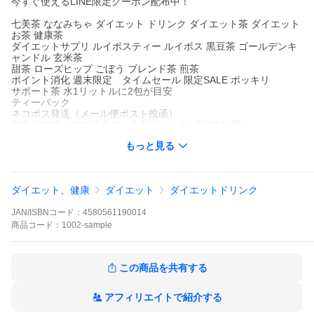
今すぐ使えるLINE限定クーポン配布中！
七美茶 ななみちゃ ダイエット ドリンク ダイエット茶 ダイエット
お茶 健康茶
ダイエットサプリ ルイボスティー ルイボス 黒豆茶 ゴールデンキ
ャンドル 玄米茶
甜茶 ローズヒップ ごぼう ブレンド茶 煎茶
ポイント消化 週末限定 タイムセール 限定SALE ポッキリ
サポート茶 水1リットルに2包が目安
ティーパック
ネコポス発送（メール便ポスト投函）
営業日12時までの注文で、出荷日から1〜2日でお届け
北海道は出荷から約3日
もっと見る
沖縄・離島は出荷から約2〜3日
ダイエット、健康
ダイエット
ダイエットドリンク
JAN/ISBNコード：
4580561190014
商品
コード：
1002-sample
この商品を共有する
アフィリエイトで紹介する