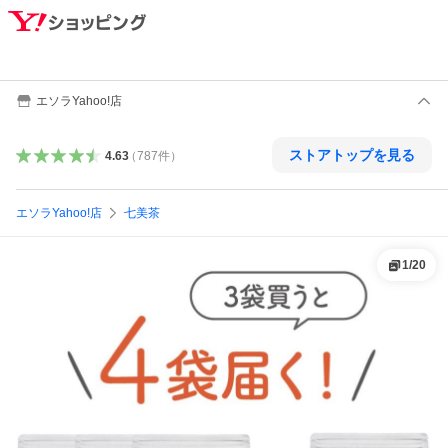
エソラYahoo!店
ストアトップを見る
4.63
（
787
件
）
エソラYahoo!店
七美茶
1
/
20