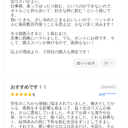
②コスパがよい。

仕事柄、座ってゆったり飲む、というのができないので、
ボトルごと持ち歩いて、好きな時に飲む！という感じで
す。

熱いときも、少し冷めたときもおいしいので、ペットボト
ルに毎回数百円使うことを思えば、かなり安く済みます！

③３袋購入すると、１袋おまけ。

見事に戦略にハマりました。でも、ホントにお得です。そ
して、購入スパンが伸びるので、面倒もない！

以上の理由より、２回目の購入も満足です！
いいね
8
おすすめです！！
2020/6/22
5
psq********
学生のころから便秘に悩まされていました。働きだしてか
らも、夜勤をする影響も相まって、益々生活リズムが崩
れ、さらに悪化していました。今までも様々な漢方やお
茶、ヨーグルトなど、散々試してきました。どれも効果な
く、結局休みの前に下剤を飲む生活をずっとしてきまし
た。それでも、硬い便がコロコロ出るだけ。今回も、そん