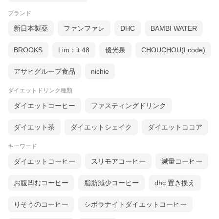
ブランド
新日本製薬
ファンファレ
DHC
BAMBI WATER
BROOKS
Lim：it 48
優光泉
CHOUCHOU(Lcode)
アサヒグループ食品
nichie
ダイエットドリンク種類
ダイエットコーヒー
ファスティングドリンク
ダイエット茶
ダイエットシェイク
ダイエットココア
キーワード
ダイエットコーヒー
スリモアコーヒー
減量コーヒー
お腹凹むコーヒー
脂肪減少コーヒー
dhc 置き換え
りそうのコーヒー
シボラナイトダイエットコーヒー