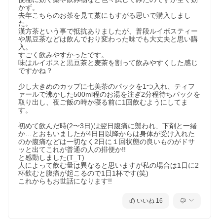
かず。

去年こちらのお茶を見て藁にもすがる思いで購入しまし
た。

漢方茶という事で抵抗ありましたが、普段ルイボスティー
や黒豆茶などは飲んでおり変わった味でも大丈夫と思い購
入。

すごく飲みやすかったです。

味はルイボスと黒豆茶と麦茶を割って飲みやすくした感じ
ですかね？

少し大きめのカップに七美茶のパックを1つ入れ、ティフ
ァールで沸かした500ml程のお湯を注ぎ2分程待ちパックを
取り出し、夜ご飯の時か寝る前に1回飲むようにしてま
す。

初めて飲んだ時(2〜3日)は翌日腹痛に襲われ、下剤と一緒
か…とおもいましたが4日目以降からは身体が受け入れた
のか腹痛などは一切なく2日に１回状態の良いものがドサ
ッと出てこれが普通の人の排便か!!

と感動しました(T_T)

人によって飲む量は異なると思いますが私の場合は1日に2
杯飲むと腹痛が起こるので1日1杯です(笑)

これからもお世話になります!!
いいね
16