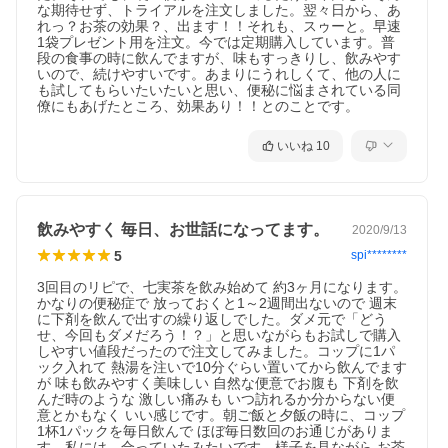
な期待せず、トライアルを注文しました。翌々日から、あ
れっ？お茶の効果？、出ます！！それも、スゥーと。早速
1袋プレゼント用を注文。今では定期購入しています。普
段の食事の時に飲んでますが、味もすっきりし、飲みやす
いので、続けやすいです。あまりにうれしくて、他の人に
も試してもらいたいたいと思い、便秘に悩まされている同
僚にもあげたところ、効果あり！！とのことです。
いいね
10
飲みやすく 毎日、お世話になってます。
2020/9/13
5
spi********
3回目のリピで、七実茶を飲み始めて 約3ヶ月になります。
かなりの便秘症で 放っておくと1～2週間出ないので 週末
に下剤を飲んで出すの繰り返しでした。ダメ元で「どう
せ、今回もダメだろう！？」と思いながらもお試しで購入
しやすい値段だったので注文してみました。コップに1パ
ック入れて 熱湯を注いで10分ぐらい置いてから飲んでます
が 味も飲みやすく美味しい 自然な便意でお腹も 下剤を飲
んだ時のような 激しい痛みも いつ訪れるか分からない便
意とかもなく いい感じです。朝ご飯と夕飯の時に、コップ
1杯1パックを毎日飲んで ほぼ毎日数回のお通じがありま
す。私には、合っていたみたいです。様子を見ながら お茶