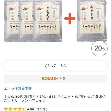
お気に入り
対象
エソラ漢方薬本舗
七美茶 20包 3個買うと1個おまけ ダイエット 茶 国産 美容 健康茶
スッキリ ノンカフェイン
4.64
（
765
件
）