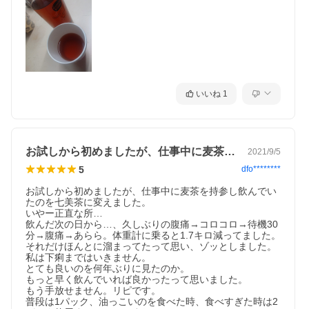
いいね
1
お試しから初めましたが、仕事中に麦茶を…
2021/9/5
5
dfo********
お試しから初めましたが、仕事中に麦茶を持参し飲んでい
たのを七美茶に変えました。

いやー正直な所…

飲んだ次の日から…、久しぶりの腹痛→コロコロ→待機30
分→腹痛→あらら。体重計に乗ると1.7キロ減ってました。
それだけほんとに溜まってたって思い、ゾッとしました。

私は下痢まではいきません。

とても良いのを何年ぶりに見たのか。

もっと早く飲んでいれば良かったって思いました。

もう手放せません。リピです。

普段は1パック、油っこいのを食べた時、食べすぎた時は2