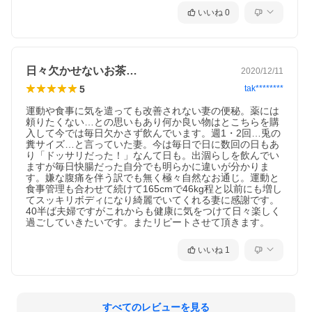
いいね
0
日々欠かせないお茶…
2020/12/11
5
tak********
運動や食事に気を遣っても改善されない妻の便秘。薬には
頼りたくない…との思いもあり何か良い物はとこちらを購
入して今では毎日欠かさず飲んでいます。週1・2回…兎の
糞サイズ…と言っていた妻。今は毎日で日に数回の日もあ
り「ドッサリだった！」なんて日も。出涸らしを飲んでい
ますが毎日快腸だった自分でも明らかに違いが分かりま
す。嫌な腹痛を伴う訳でも無く極々自然なお通じ。運動と
食事管理も合わせて続けて165cmで46kg程と以前にも増し
てスッキリボディになり綺麗でいてくれる妻に感謝です。
40半ば夫婦ですがこれからも健康に気をつけて日々楽しく
過ごしていきたいです。またリピートさせて頂きます。
いいね
1
すべてのレビューを見る