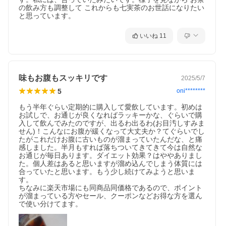
の飲み方も調整して これからも七実茶のお世話になりたい
と思っています。
いいね
11
味もお腹もスッキリです
2025/5/7
5
oni********
もう半年ぐらい定期的に購入して愛飲しています。初めは
お試しで、お通じが良くなればラッキーかな、ぐらいで購
入して飲んでみたのですが、出るわ出るわ(お目汚しすみま
せん)！こんなにお腹が緩くなって大丈夫か？てぐらいでし
たがこれだけお腹に古いものが溜まっていたんだな、と痛
感しました。半月もすれば落ちついてきてきて今は自然な
お通じが毎日あります。ダイエット効果？はややありまし
た。個人差はあると思いますが溜め込んでしまう体質には
合っていたと思います。もう少し続けてみようと思いま
す。

ちなみに楽天市場にも同商品同価格であるので、ポイント
が溜まっている方やセール、クーポンなどお得な方を選ん
で使い分けてます。