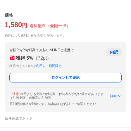
価格
1,580
円
送料無料
（
全国一律
）
条件により送料が異なる場合があります。
全額PayPay残高で支払い&LINEと連携で
内訳
獲得
5
%
（
72
pt）
獲得のうち4.5%は
利用先・期間限定
ログインして確認
ご注意
表示よりも実際の付与数・付与率が少ない場合があります
詳細
（付与上限、未確定の付与等）
原則税抜価格が対象です。特典詳細は内訳でご確認ください。
条件達成でおトク