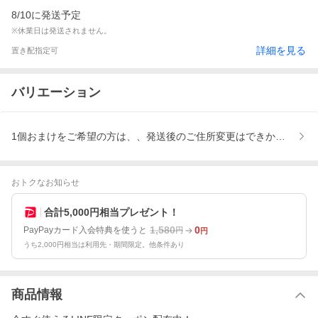
8/10に発送予定
※休業日は発送されません。
詳細を見る
置き配指定可
バリエーション
1個おまけをご希望の方は、、発送後のご住所変更はできかねます、
おトクなお知らせ
合計5,000円相当プレゼント！
1,580
0
PayPayカード入会特典を使うと
円
円
うち2,000円相当は利用先・期間限定。他条件あり
商品情報