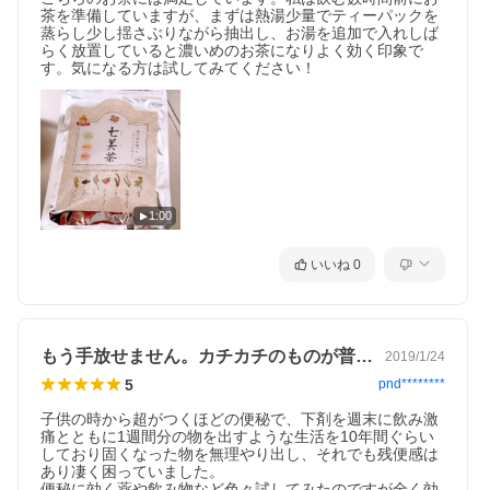
茶を準備していますが、まずは熱湯少量でティーパックを
蒸らし少し揺さぶりながら抽出し、お湯を追加で入れしば
らく放置していると濃いめのお茶になりよく効く印象で
す。気になる方は試してみてください！
1:00
いいね
0
もう手放せません。カチカチのものが普通に
2019/1/24
5
pnd********
子供の時から超がつくほどの便秘で、下剤を週末に飲み激
痛とともに1週間分の物を出すような生活を10年間ぐらい
しており固くなった物を無理やり出し、それでも残便感は
あり凄く困っていました。

便秘に効く薬や飲み物など色々試してみたのですが全く効