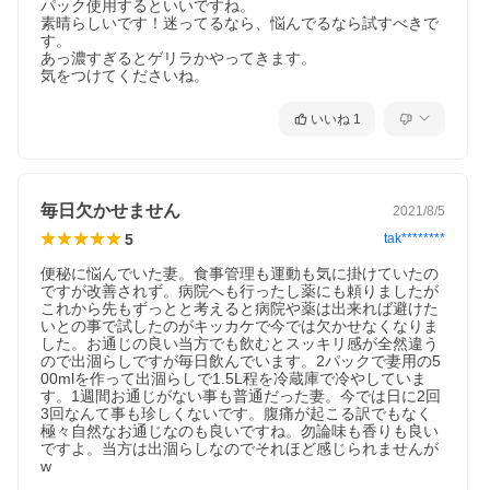
パック使用するといいですね。

素晴らしいです！迷ってるなら、悩んでるなら試すべきで
す。

あっ濃すぎるとゲリラかやってきます。

気をつけてくださいね。
いいね
1
毎日欠かせません
2021/8/5
5
tak********
便秘に悩んでいた妻。食事管理も運動も気に掛けていたの
ですが改善されず。病院へも行ったし薬にも頼りましたが
これから先もずっとと考えると病院や薬は出来れば避けた
いとの事で試したのがキッカケで今では欠かせなくなりま
した。お通じの良い当方でも飲むとスッキリ感が全然違う
ので出涸らしですが毎日飲んでいます。2パックで妻用の5
00mlを作って出涸らしで1.5L程を冷蔵庫で冷やしていま
す。1週間お通じがない事も普通だった妻。今では日に2回
3回なんて事も珍しくないです。腹痛が起こる訳でもなく
極々自然なお通じなのも良いですね。勿論味も香りも良い
ですよ。当方は出涸らしなのでそれほど感じられませんが
w