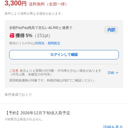
3,300
円
送料無料
（
全国一律
）
条件により送料が異なる場合があります。
全額PayPay残高で支払い&LINEと連携で
内訳
獲得
5
%
（
151
pt）
獲得のうち4.5%は
利用先・期間限定
ログインして確認
ご注意
表示よりも実際の付与数・付与率が少ない場合があります
詳細
（付与上限、未確定の付与等）
原則税抜価格が対象です。特典詳細は内訳でご確認ください。
条件達成でおトク
【予約】2026年12月下旬頃入荷予定
※休業日は発送されません。
詳細を見る