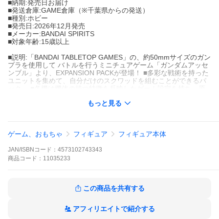
■納期:発売日お届け
■発送倉庫:GAME倉庫（※千葉県からの発送）
■種別:ホビー
■発売日:2026年12月発売
■メーカー:BANDAI SPIRITS
■対象年齢:15歳以上
■説明:「BANDAI TABLETOP GAMES」の、約50mmサイズのガン
プラを使用して バトルを行うミニチュアゲーム「ガンダムアッセ
ンブル」より、EXPANSION PACKが登場！ ■多彩な戦術を持った
ユニットを集めて、自分だけのスクワッドを組むことができるパ
ック。 ■各機は機体の持つ特徴を反映したゲーム設定を持ち、原
作ストーリーをなぞるシナ....
もっと見る
■カテゴリ_ホビー・模型_プラモデル_ガンプラ_その他
■キャラクター_その他機動戦士ガンダム
■登録日:2026/03/06
ゲーム、おもちゃ
フィギュア
フィギュア本体
BANDAI SPIRITS バンダイスピリッツ バンスピ バンダイホビー
JAN/ISBNコード：
4573102743343
おもちゃ ホビー プラモデル プラスチックモデル アニメ キャラ ゲ
ーム キャラクター グッズ キャラプラ ガンプラ GUNDAM 機動戦
商品
コード：
11035233
士ガンダム ガンダムアッセンブル ボードゲーム エクスパンショ
ンパック エキスパンションパック
この商品を共有する
アフィリエイトで紹介する