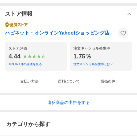
ストア情報
ハピネット・オンラインYahoo!ショッピング店
関連リンク
プラモデル
ストア評価
注文キャンセル発生率
ガンプラ
4.44
1.75％
その他
109,871
件の評価を見る
注文キャンセル発生率とは？
その他機動戦士ガンダム で絞り込む
支払い方法
送料について
販売条件
商品詳細／同梱内容
「BANDAI TABLETOP GAMES」の、約50mmサイズのガンプラ
違反
商品の
申告をする
を使用して
バトルを行うミニチュアゲーム「ガンダムアッセンブル」より、E
XPANSION PACKが登場！
カテゴリから探す
■多彩な戦術を持ったユニットを集めて、自分だけのスクワッドを