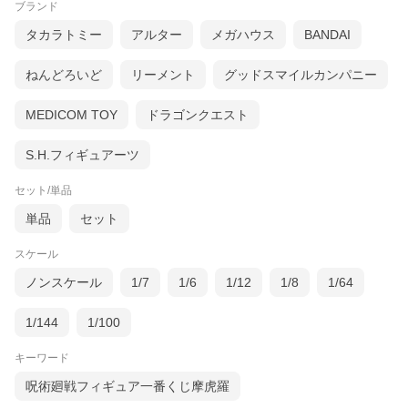
ブランド
70mm(奥)
タカラトミー
アルター
メガハウス
BANDAI
対象年齢
15歳以上
コピーライト
(C)創通・サンライズ (C)創通・サンライズ・
ねんどろいど
リーメント
グッドスマイルカンパニー
MBS
MEDICOM TOY
ドラゴンクエスト
S.H.フィギュアーツ
セット/単品
単品
セット
スケール
ノンスケール
1/7
1/6
1/12
1/8
1/64
1/144
1/100
キーワード
呪術廻戦フィギュア一番くじ摩虎羅