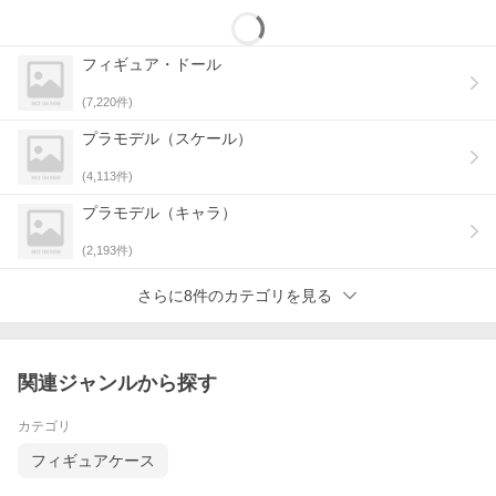
組むことができるパック。
■各機は機体の持つ特徴を反映したゲーム設定を持ち、原作ストー
リーをなぞるシナリオや、世界観を越えたオリジナルのシチュエ
フィギュア・ドール
ーションなど、作品の追体験や独自のバトルを楽しむことが可
能。
(
7,220
件)
■未塗装のミニチュアが3体付属。自分好みにペイントすること
プラモデル（スケール）
で、世界に一つの機体で遊ぶことができる。
(
4,113
件)
※「BANDAI TABLETOP GAMES」とはBANDAI HOBBYが展開す
プラモデル（キャラ）
るテーブルトップゲームジャンル全体の総称です。
(
2,193
件)
【同梱内容】
ミニチュア×3、ユニットカード×3、戦術カード×9、ゲームトーク
さらに8件のカテゴリを見る
ン×1式
商品仕様
関連ジャンルから探す
商品番号
-
カテゴリ
メーカー
BANDAI SPIRITS
フィギュアケース
サイズ
250mm(幅)
155mm(高)