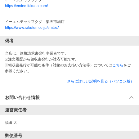
イーエムテックフクダ
https://emtec-fukuda.com/
イーエムテックフクダ　楽天市場店
https://www.rakuten.co.jp/emtec/
備考
当店は、適格請求書発行事業者です。
※注文履歴から領収書発行が対応可能です。
※領収書発行が可能な条件（対象のお支払い方法等）については
こちら
をご
参照ください。
さらに詳しい説明を見る（パソコン版）
お問い合わせ情報
運営責任者
福田 大
郵便番号