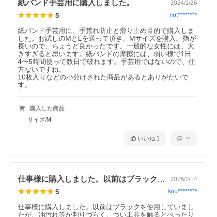
紙バンド手芸用に購入しました。
2024/1/26
5
not********
紙バンド手芸用に、手荒れ防止と滑り止め目的で購入しま
した。お試しのMとLを送って頂き、Mサイズを購入。指が
長いので、ちょうど良かったです。一般的な女性には、大
きすぎると思います。紙バンドの摩擦には、弱い様で1日
4〜5時間使って数日で破れます。手芸用ではないので、仕
方ないですね。

10枚入りなどの小分けされた商品があるとありがたいで
す。
購入した商品
サイズ/M
いいね
1
仕事様に購入しました。以前はブラックを…
2025/2/14
5
kou********
仕事様に購入しました。以前はブラックを使用していまし
たが、油汚れ等が判りづらく、つい工具を触るとべったり