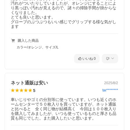
汚れがついたりしていましたが、オレンジにすることによ
り黒っぽい汚れが見えるので、諸々の掃除手間が掛からな
くなりました。

とても良いと思います。

グローブのぶつぶつもいい感じでグリップする様な気がし
ます
購入した商品
カラー/オレンジ、サイズ/L
いいね
0
ネット通販は安い
2025/8/2
5
tar********
車いじりやゴミの分別等に使っています。いつも近くのホ
ームセンターで５０枚入りを買っていますが、ネット通販
と比べると　全く同じ物が結構高く　今回は１００枚入り
を購入してみましたが、いつも使っているものと厚さも品
質も同じでした。また購入したいと思います。