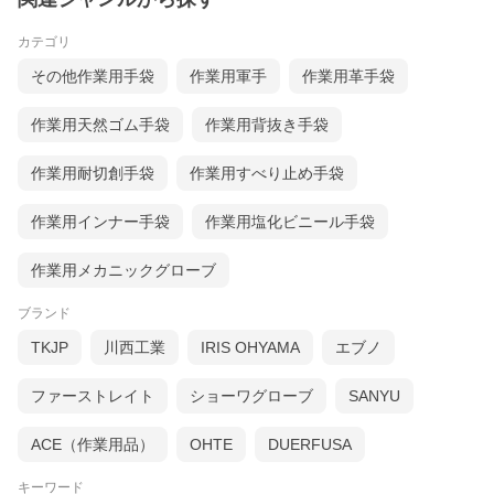
カテゴリ
その他作業用手袋
作業用軍手
作業用革手袋
作業用天然ゴム手袋
作業用背抜き手袋
作業用耐切創手袋
作業用すべり止め手袋
作業用インナー手袋
作業用塩化ビニール手袋
作業用メカニックグローブ
ブランド
TKJP
川西工業
IRIS OHYAMA
エブノ
ファーストレイト
ショーワグローブ
SANYU
ACE（作業用品）
OHTE
DUERFUSA
キーワード