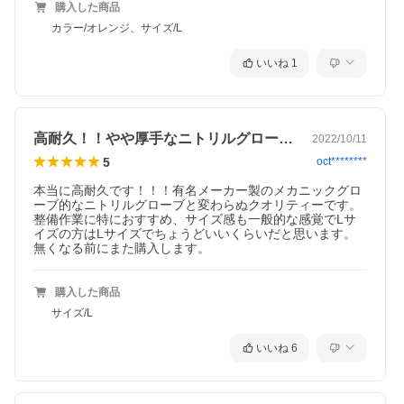
購入した商品
カラー/オレンジ、サイズ/L
いいね
1
高耐久！！やや厚手なニトリルグローブです
2022/10/11
5
oct********
本当に高耐久です！！！有名メーカー製のメカニックグロ
ーブ的なニトリルグローブと変わらぬクオリティーです。
整備作業に特におすすめ、サイズ感も一般的な感覚でLサ
イズの方はLサイズでちょうどいいくらいだと思います。
無くなる前にまた購入します。
購入した商品
サイズ/L
いいね
6