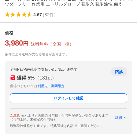
ウダーフリー 作業用 ニトリルグローブ 強耐久 強耐油性 備え
4.67
（
82
件
）
価格
3,980
円
送料無料
（
全国一律
）
条件により送料が異なる場合があります。
全額PayPay残高で支払い&LINEと連携で
内訳
獲得
5
%
（
181
pt）
獲得のうち4.5%は
利用先・期間限定
ログインして確認
ご注意
表示よりも実際の付与数・付与率が少ない場合があります
詳細
（付与上限、未確定の付与等）
原則税抜価格が対象です。特典詳細は内訳でご確認ください。