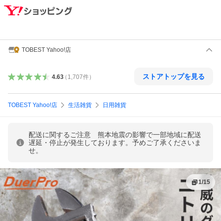
TOBEST Yahoo!店
ストアトップを見る
4.63
（
1,707
件
）
TOBEST Yahoo!店
生活雑貨
日用雑貨
配送に関するご注意 熊本地震の影響で一部地域に配送
遅延・停止が発生しております。予めご了承くださいま
せ。
1
/
15