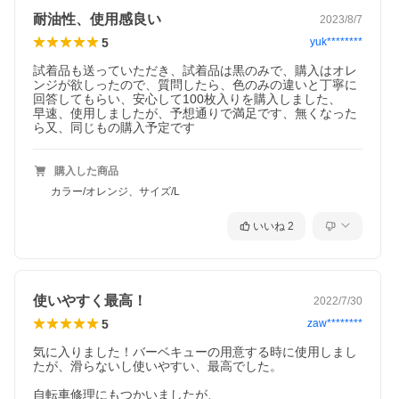
耐油性、使用感良い
2023/8/7
5
yuk********
試着品も送っていただき、試着品は黒のみで、購入はオレ
ンジが欲しったので、質問したら、色のみの違いと丁寧に
回答してもらい、安心して100枚入りを購入しました、

早速、使用しましたが、予想通りで満足です、無くなった
ら又、同じもの購入予定です
購入した商品
カラー/オレンジ、サイズ/L
いいね
2
使いやすく最高！
2022/7/30
5
zaw********
気に入りました！バーベキューの用意する時に使用しまし
たが、滑らないし使いやすい、最高でした。

自転車修理にもつかいましたが、
