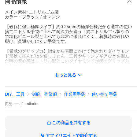
商品情報
メイン素材: ニトリルゴム製
カラー：ブラック / オレンジ
【破れに強い極厚タイプ】約0.25mmの極厚仕様だから通常の使い
捨てニトリル手袋に比べて耐久力が違う！純ニトリルゴム製なの
で塩化ビニール製と比べても非常に破れにくく、着脱時の破れや
裂け、貫通がしにくい手袋です。
【脅威のグリップ力】指先から表面にかけて施されたダイヤモン
ド形状で掴んだ物を逃しません！工具やキャンプギアなどを掴ん
だ時の安心感はニトリル製とこのダイヤモンド形状のグリップ力
のおかげ！
もっと見る
【優れた耐油性、耐薬品性】ニトリル手袋は、ガソリンや灯油、
エタノール系にも強く自動車、バイク等の整備に最適！純ニトリ
ル製の手袋は耐油、耐薬品性に優れているため脆くなりにくく安
心！
DIY、工具
制服、作業服
作業用手袋
使い捨て手袋
【スペック】100枚入/左右兼用/粉なしタイプ/箱入り
商品
コード：
nitoriru
【サイズ/カラー】サイズ：M/L/LL カラー：黒
サイズに関しては商品画像内のサイズ表ご参考下さい。
この商品を共有する
【注意事項】
・こちらの商品は食品衛生法に適合しておりません。
・100枚入 1箱、または 50枚入り 2箱でのお届けとなります。予
アフィリエイトで紹介する