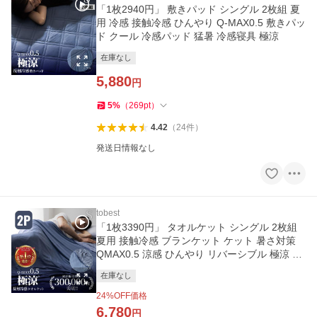
「1枚2940円」 敷きパッド シングル 2枚組 夏
用 冷感 接触冷感 ひんやり Q-MAX0.5 敷きパッ
ド クール 冷感パッド 猛暑 冷感寝具 極涼
在庫なし
5,880
円
5
%
（
269
pt
）
4.42
（
24
件
）
発送日情報なし
tobest
「1枚3390円」 タオルケット シングル 2枚組
夏用 接触冷感 ブランケット ケット 暑さ対策
QMAX0.5 涼感 ひんやり リバーシブル 極涼 夏
2024 冷感寝具
在庫なし
24
%OFF価格
6,780
円