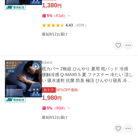
1,380
円
5
%
（
61
pt
）
4.43
（
40
件
）
最短8/12お届け
tobest
枕カバー 2枚組 ひんやり 夏用 枕パッド 冷感
接触冷感 Q-MAX0.5 夏 ファスナー 冷たい 涼し
い 吸水速乾 抗菌 防臭 極涼 ひんやり寝具 冷感
寝具
おトク
56
%OFF価格
1,980
円
5
%
（
90
pt
）
最短8/12お届け