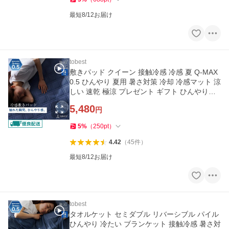
最短8/12お届け
tobest
敷きパッド クイーン 接触冷感 冷感 夏 Q-MAX
0.5 ひんやり 夏用 暑さ対策 冷却 冷感マット 涼
しい 速乾 極涼 プレゼント ギフト ひんやり寝
具
5,480
円
5
%
（
250
pt
）
4.42
（
45
件
）
最短8/12お届け
tobest
タオルケット セミダブル リバーシブル パイル
ひんやり 冷たい ブランケット 接触冷感 暑さ対