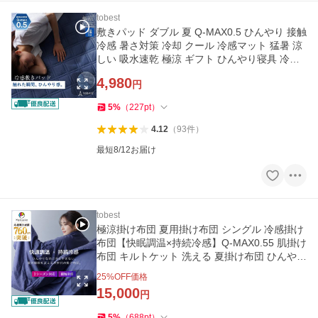
tobest
敷きパッド ダブル 夏 Q-MAX0.5 ひんやり 接触
冷感 暑さ対策 冷却 クール 冷感マット 猛暑 涼
しい 吸水速乾 極涼 ギフト ひんやり寝具 冷感
寝具 爆買
4,980
円
5
%
（
227
pt
）
4.12
（
93
件
）
最短8/12お届け
tobest
極涼掛け布団 夏用掛け布団 シングル 冷感掛け
布団【快眠調温×持続冷感】Q-MAX0.55 肌掛け
布団 キルトケット 洗える 夏掛け布団 ひんやり
リバーシブル
25
%OFF価格
15,000
円
5
%
（
688
pt
）