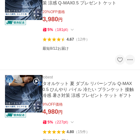
策 涼感 Q-MAX0.5 プレゼント ケット
20
%OFF価格
3,980
円
5
%
（
181
pt
）
4.67
（
12
件
）
最短8/12お届け
tobest
タオルケット 夏 ダブル リバーシブル Q-MAX
0.5 ひんやり パイル 冷たい ブランケット 接触
冷感 暑さ対策 涼感 プレゼント ケット ギフト
9
%OFF価格
4,980
円
5
%
（
227
pt
）
4.80
（
15
件
）