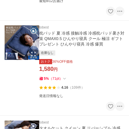
最短8/12お届け
tobest
枕パッド 夏 冷感 接触冷感 冷感枕パッド暑さ対
策 QMAX0.5 ひんやり寝具 クール 極涼 ギフト
プレゼント ひんやり寝具 冷感 爆買
在庫なし
おトク
36
%OFF価格
1,580
円
5
%
（
71
pt
）
4.16
（
109
件
）
発送日情報なし
tobest
タオルケット クイーン 夏 リバーシブル 冷感