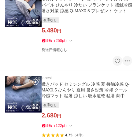
パイル ひんやり 冷たい ブランケット 接触冷感
暑さ対策 涼感 Q-MAX0.5 プレゼント ケット ギ
フト
在庫なし
5,480
円
5
%
（
250
pt
）
発送日情報なし
tobest
敷きパッド セミシングル 冷感 夏 接触冷感 Q-
MAX0.5 ひんやり 夏用 暑さ対策 冷却 クール
冷感マット 猛暑 涼しい 吸水速乾 猛暑 熱中症
対策
在庫なし
2,680
円
5
%
（
122
pt
）
4.75
（
4
件
）