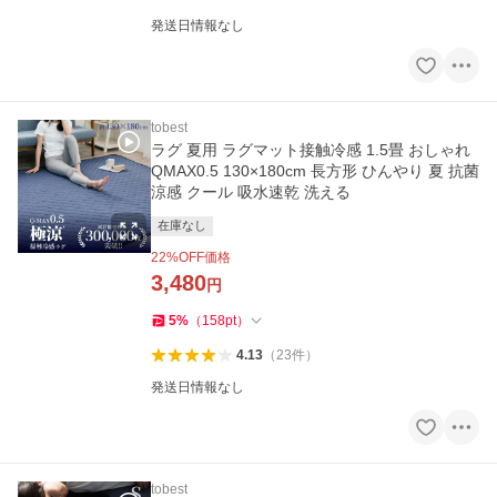
発送日情報なし
tobest
ラグ 夏用 ラグマット接触冷感 1.5畳 おしゃれ
QMAX0.5 130×180cm 長方形 ひんやり 夏 抗菌
涼感 クール 吸水速乾 洗える
在庫なし
22
%OFF価格
3,480
円
5
%
（
158
pt
）
4.13
（
23
件
）
発送日情報なし
tobest