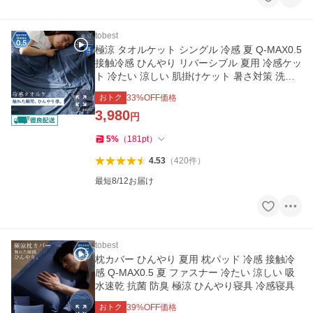
tobest
極涼 タオルケット シングル 冷感 夏 Q-MAX0.5
接触冷感 ひんやり リバーシブル 夏用 冷感ケッ
ト 冷たい 涼しい 肌掛けケット 暑さ対策 洗え
る 爆買
おトク
33
%OFF価格
3,980
円
5
%
（
181
pt
）
4.53
（
420
件
）
最短8/12お届け
tobest
枕カバー ひんやり 夏用 枕パッド 冷感 接触冷
感 Q-MAX0.5 夏 ファスナー 冷たい 涼しい 吸
水速乾 抗菌 防臭 極涼 ひんやり寝具 冷感寝具
おトク
39
%OFF価格