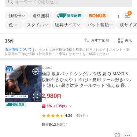
1
価格帯
送料無料
すべての条
色
スタイル
寝具サイズ
パット種類
枕サイズ
15
件
おすすめ順
表示
表示情報について
｜ポイントは原則税抜価格を基準に付与されます｜ポイント・支
払額等の正確な情報（付与条件・上限等）はカートをご確認ください
tobest
極涼 敷きパッド シングル 冷感 夏 Q-MAX0.5
接触冷感 ひんやり 冷たい 夏用 クール敷きパッ
ド 涼しい 暑さ対策 クールマット 洗える 寝具
冷感寝具 爆買
2,980
円
5
%
（
135
pt
）
4.26
（
498
件
）
最短8/12お届け