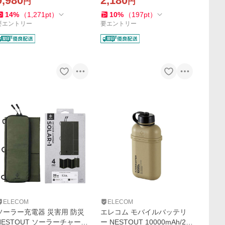
9,980
2,180
円
円
マット 展開 収納 エアポンプ
プ一体型フック付き IP54 15
大風量 PUMP-1 ベージュ DE
W対応 1.0m ブラック MPA-A
14
%
（
1,271
pt
）
10
%
（
197
pt
）
-NESTGPMF1BE
CNE10BK
要エントリー
要エントリー
ELECOM
ELECOM
ソーラー充電器 災害用 防災
エレコム モバイルバッテリ
NESTOUT ソーラーチャージ
ー NESTOUT 10000mAh/20