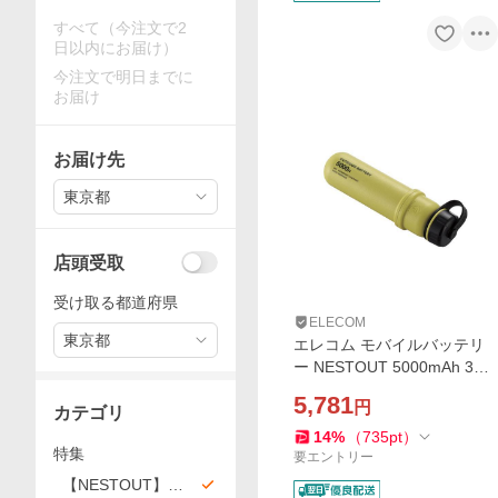
すべて（今注文で2
日以内にお届け）
今注文で明日までに
お届け
お届け先
東京都
店頭受取
受け取る都道府県
ELECOM
東京都
エレコム モバイルバッテリ
ー NESTOUT 5000mAh 3A
C×1＋A×1 Type-C 1ポート U
5,781
円
SB-A 1ポート ネストアウト
カテゴリ
アウトドア タイプC マスタ
14
%
（
735
pt
）
特集
ード DE-NEST-5000MA
要エントリー
【NESTOUT】ア