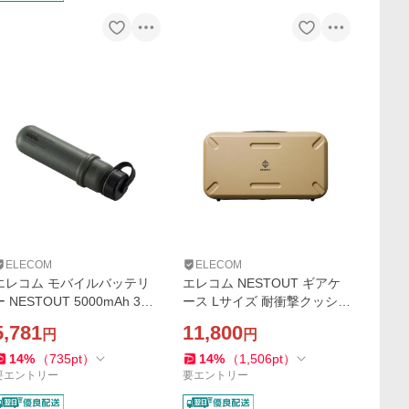
ELECOM
ELECOM
エレコム モバイルバッテリ
エレコム NESTOUT ギアケ
ー NESTOUT 5000mAh 3A
ース Lサイズ 耐衝撃クッショ
C×1＋A×1 Type-C 1ポート U
ン 頑丈 軽量 約16L ベージュ
5,781
11,800
円
円
SB-A 1ポート ネストアウト
ELECOM BM-NESTGC1LBE
アウトドア タイプC オリー
14
%
（
735
pt
）
14
%
（
1,506
pt
）
ブ DE-NEST-5000OV
要エントリー
要エントリー