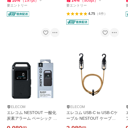
10
%
（
197
pt
）
14
%
（
505
pt
）
LP01BE
要エントリー
要エントリー
4.75
（
4
件
）
ELECOM
ELECOM
エレコム NESTOUT 一酸化
エレコム USB-C to USB-Cケ
炭素アラーム ベーシック 充
ーブル NESTOUT ケーブル
電式 リチウムイオン電池 IP5
USB Type-C キャップ一体型