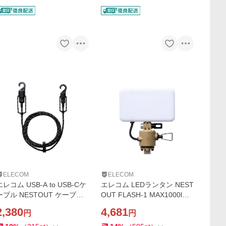
ELECOM
ELECOM
エレコム USB-A to USB-Cケ
エレコム LEDランタン NEST
ーブル NESTOUT ケーブル
OUT FLASH-1 MAX1000lm
USB-A - USB Type-C キャッ
LED ランタン ネストアウト
2,380
4,681
円
円
プ一体型フック付き IP54 15
アウトドア FLASH-1 専用ギ
対応 2.0m ブラック MPA-A
ア サンドベージュ DE-NEST