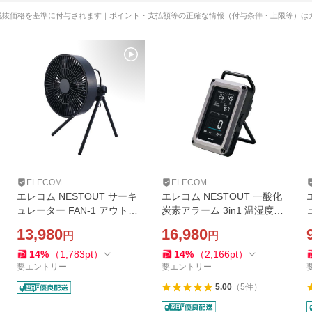
税抜価格を基準に付与されます｜ポイント・支払額等の正確な情報（付与条件・上限等）は
ELECOM
ELECOM
エレコム NESTOUT サーキ
エレコム NESTOUT 一酸化
ュレーター FAN-1 アウトド
炭素アラーム 3in1 温湿度計
アファン NESTOUT 首振り
搭載 充電式 リチウムイオン
13,980
16,980
円
円
機能 4段階風量調整可能 タイ
電池 IP54 USB-CtoUSB-Cケ
マー機能 専用バッグ付き ブ
ーブル付属 ブラック ELECO
14
%
（
1,783
pt
）
14
%
（
2,166
pt
）
ラック FAN-NEST-GF1FBK
M OD-NESTCOM1BK
要エントリー
要エントリー
5.00
（
5
件
）