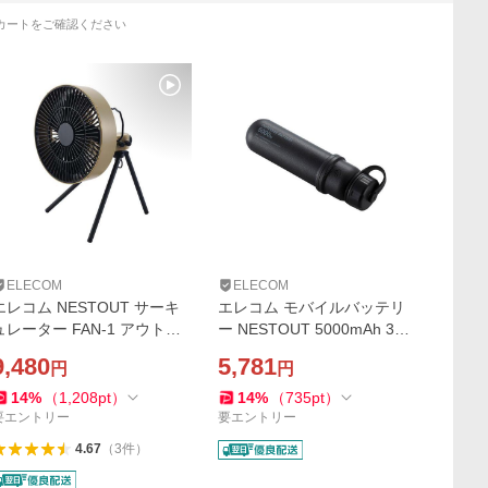
カートをご確認ください
ELECOM
ELECOM
エレコム NESTOUT サーキ
エレコム モバイルバッテリ
ュレーター FAN-1 アウトド
ー NESTOUT 5000mAh 3A
アファン NESTOUT 首振り
C×1＋A×1 Type-C 1ポート U
9,480
5,781
円
円
機能 4段階風量調整可能 タイ
SB-A 1ポート ネストアウト
マー機能 サンドベージュ FA
アウトドア タイプC ブラッ
14
%
（
1,208
pt
）
14
%
（
735
pt
）
N-NEST-GF1BE
ク DE-NEST-5000BK
要エントリー
要エントリー
4.67
（
3
件
）