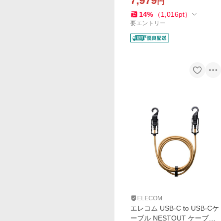
7,979
円
ク DE-NESTGPM1BK
14
%
（
1,016
pt
）
要エントリー
ELECOM
エレコム USB-C to USB-Cケ
ーブル NESTOUT ケーブル