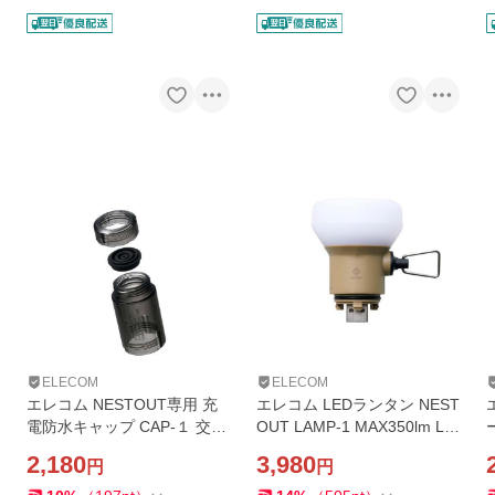
ELECOM
ELECOM
エレコム NESTOUT専用 充
エレコム LEDランタン NEST
電防水キャップ CAP-１ 交換
OUT LAMP-1 MAX350lm LE
パッキン2個付属 ELECOM O
D ランタン ネストアウト ア
2,180
3,980
円
円
D-NEWPCP1BK
ウトドア LAMP-1 専用ギア
サンドベージュ DE-NEST-G
W