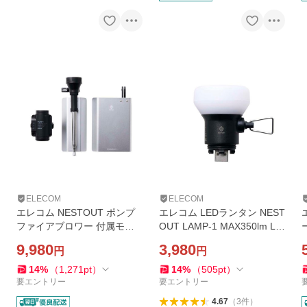
ELECOM
ELECOM
エレコム NESTOUT ポンプ
エレコム LEDランタン NEST
ファイアブロワー 付属モデ
OUT LAMP-1 MAX350lm LE
ル 火吹き棒ノズル付属 エア
D ランタン ネストアウト ア
9,980
3,980
円
円
マット 展開 収納 エアポンプ
ウトドア LAMP-1 専用ギア
大風量 PUMP-1 ブラック DE
ブラック DE-NEST-GLP01B
14
%
（
1,271
pt
）
14
%
（
505
pt
）
-NESTGPMF1BK
K
要エントリー
要エントリー
4.67
（
3
件
）