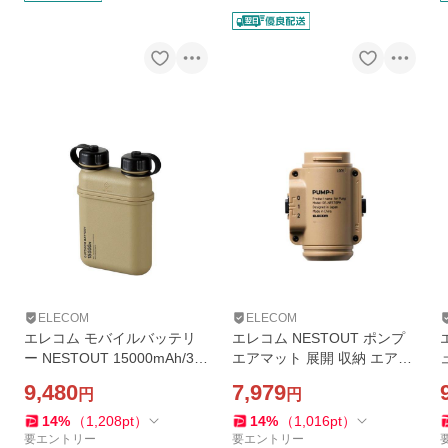
ELECOM
ELECOM
エレコム モバイルバッテリ
エレコム NESTOUT ポンプ
ー NESTOUT 15000mAh/32
エアマット 展開 収納 エアポ
W/C×1＋A×2 Type-C 1ポー
ンプ 大風量 PUMP-1 ベージ
9,480
7,979
円
円
ト USB-A 2ポート ネストア
ュ DE-NESTGPM1BE
ウト アウトドア サンドベー
マ
14
%
（
1,208
pt
）
14
%
（
1,016
pt
）
ジュ DE-NEST-15000BE
要エントリー
要エントリー