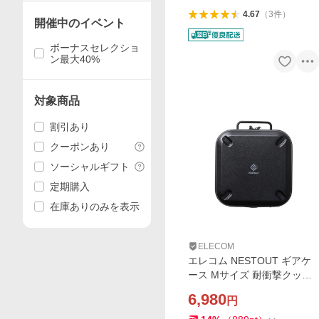
4.67
（
3
件
）
開催中のイベント
ボーナスセレクショ
ン最大40%
対象商品
割引あり
クーポンあり
ソーシャルギフト
定期購入
在庫ありのみを表示
ELECOM
エレコム NESTOUT ギアケ
ース Mサイズ 耐衝撃クッシ
ョン 頑丈 軽量 約3L ブラッ
6,980
円
ク ELECOM BM-NESTGC1
MBK