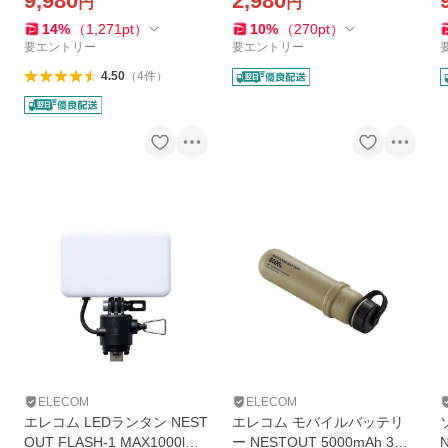
9,980
2,980
円
円
4 USB-CtoUSB-Cケーブル付
フック付き IP54 USB Power
属 ブラック ELECOM OD-N
Delivery 100W対応 1.0m ベ
14
%
（
1,271
pt
）
10
%
（
270
pt
）
ESTCOS1BK
ージュ MPA-CCNE10BE
要エントリー
要エントリー
4.50
（
4
件
）
ELECOM
ELECOM
エレコム LEDランタン NEST
エレコム モバイルバッテリ
OUT FLASH-1 MAX1000lm
ー NESTOUT 5000mAh 3A