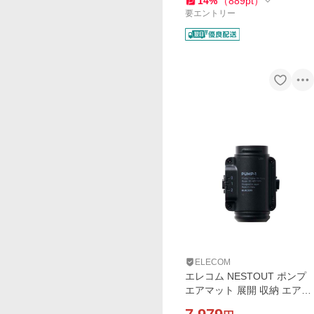
14
%
（
889
pt
）
要エントリー
ELECOM
エレコム NESTOUT ポンプ
エアマット 展開 収納 エアポ
ンプ 大風量 PUMP-1 ブラッ