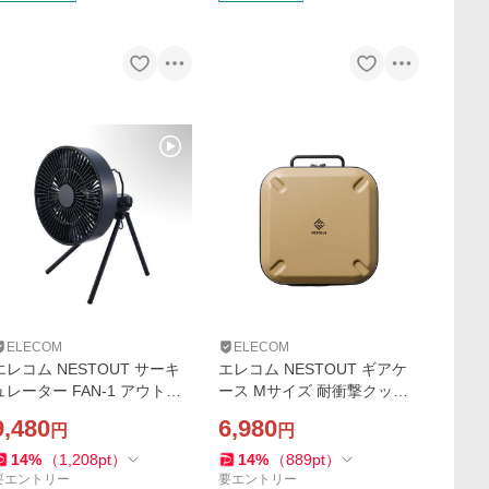
ELECOM
ELECOM
エレコム NESTOUT サーキ
エレコム NESTOUT ギアケ
ュレーター FAN-1 アウトド
ース Mサイズ 耐衝撃クッシ
アファン NESTOUT 首振り
ョン 頑丈 軽量 約3L ベージ
9,480
6,980
円
円
機能 4段階風量調整可能 タイ
ュ ELECOM BM-NESTGC1
ー機能 ブラック FAN-NES
MBE
14
%
（
1,208
pt
）
14
%
（
889
pt
）
T-GF1BK
要エントリー
要エントリー