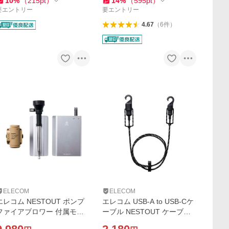
10
%
（
215
pt
）
14
%
（
595
pt
）
CNE20BK
-GFL01BE
要エントリー
要エントリー
4.67
（
6
件
）
ELECOM
ELECOM
エレコム NESTOUT ポンプ
エレコム USB-A to USB-Cケ
ファイアブロワー 付属モデ
ーブル NESTOUT ケーブル
ル 火吹き棒ノズル付属 エア
USB-A - USB Type-C キャッ