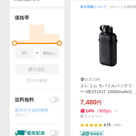
表示情報について
｜ポイントは原則
価格帯
〜
絞り込む
ELECOM
条件を解除
エレコム モバイルバッテリ
ー NESTOUT 10000mAh/20
W/C×1＋A×1 Type-C 1ポー
送料無料
7,480
円
ト USB-A 1ポート ネストア
ウト アウトドア ブラック D
条件付き送料無料
14
%
（
955
pt
）
条件なし
E-NEST-10000BK
要エントリー
4.75
（
4
件
）