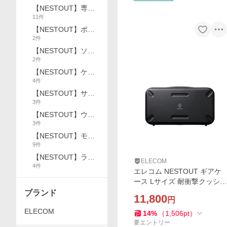
ウトドア用品
【NESTOUT】専用
11
件
ギア
【NESTOUT】ポー
2
件
タブル電源
【NESTOUT】ソー
2
件
ラーパネル
【NESTOUT】ケー
4
件
ブル
【NESTOUT】サー
3
件
キュレーター
【NESTOUT】ウェ
3
件
アラブルスピーカー
【NESTOUT】モバ
9
件
イルバッテリー
【NESTOUT】ラン
ELECOM
4
件
タン
エレコム NESTOUT ギアケ
ース Lサイズ 耐衝撃クッショ
ン 頑丈 軽量 約16L ブラック
ブランド
11,800
円
ELECOM BM-NESTGC1LBK
ELECOM
14
%
（
1,506
pt
）
要エントリー