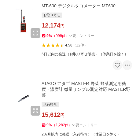
MT-600 デジタルタコメーター MT600
お取り寄せ
12,174
円
9
%
（
999
pt
）
要エントリー
4.50
（
12
件
）
6日以内に発送（お取り寄せ販売）（休業日を除く）
ATAGO アタゴ MASTER-野菜 野菜測定用糖
度・濃度計 微量サンプル測定対応 MASTER野
菜
入荷待ち
15,612
円
9
%
（
1,282
pt
）
要エントリー
2ヵ月以内に発送（入荷待ち）（休業日を除く）