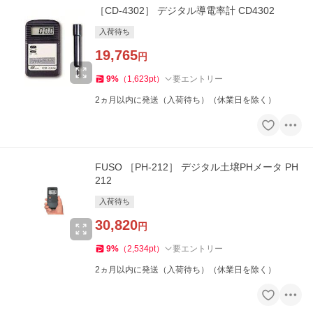
［CD-4302］ デジタル導電率計 CD4302
入荷待ち
19,765
円
9
%
（
1,623
pt
）
要エントリー
2ヵ月以内に発送（入荷待ち）（休業日を除く）
FUSO ［PH-212］ デジタル土壌PHメータ PH
212
入荷待ち
30,820
円
9
%
（
2,534
pt
）
要エントリー
2ヵ月以内に発送（入荷待ち）（休業日を除く）