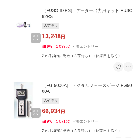
［FUSO-82RS］ データー出力用キット FUSO
82RS
入荷待ち
13,248
円
9
%
（
1,088
pt
）
要エントリー
2ヵ月以内に発送（入荷待ち）（休業日を除く）
［FG-5000A］ デジタルフォースゲージ FG50
00A
入荷待ち
66,934
円
9
%
（
5,071
pt
）
要エントリー
2ヵ月以内に発送（入荷待ち）（休業日を除く）