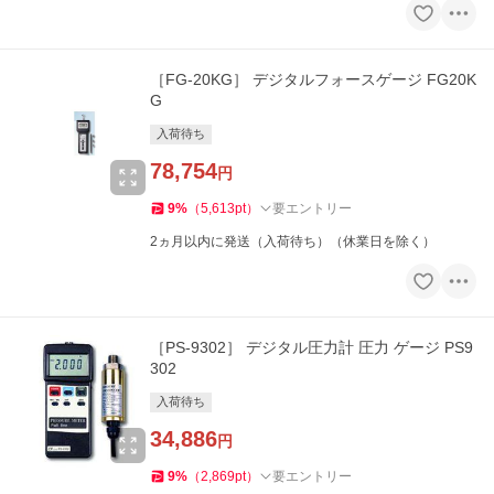
［FG-20KG］ デジタルフォースゲージ FG20K
G
入荷待ち
78,754
円
9
%
（
5,613
pt
）
要エントリー
2ヵ月以内に発送（入荷待ち）（休業日を除く）
［PS-9302］ デジタル圧力計 圧力 ゲージ PS9
302
入荷待ち
34,886
円
9
%
（
2,869
pt
）
要エントリー