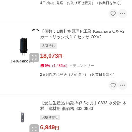
4日以内に発送（お取り寄せ販売）（休業日を除く）
【個数：1個】笠原理化工業 Kasahara OX-V2
カートリッジ式ＤＯセンサ OXV2
入荷待ち
18,073
円
9
%
（
1,486
pt
）
要エントリー
2ヵ月以内に発送（入荷待ち）（休業日を除く）
【受注生産品 納期-約3.5ヶ月】0833 水分計 木
材、建材用 低価格 833 0833
お取り寄せ
6,949
円