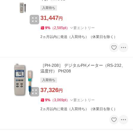
入荷待ち
31,447
円
9
%
（
2,585
pt
）
要エントリー
2ヵ月以内に発送（入荷待ち）（休業日を除く）
［PH-208］ デジタルPHメーター（RS-232、
温度付） PH208
入荷待ち
37,326
円
9
%
（
3,069
pt
）
要エントリー
2ヵ月以内に発送（入荷待ち）（休業日を除く）