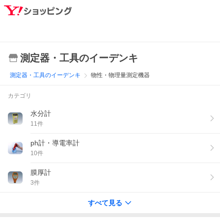
測定器・工具のイーデンキ
測定器・工具のイーデンキ
物性・物理量測定機器
カテゴリ
水分計
11
件
ph計・導電率計
10
件
膜厚計
3
件
すべて見る