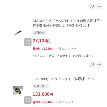
ATAGO アタゴ MASTER-100H 自動温度補正・
防水機能付手持屈折計 MASTER100H
入荷待ち
27,134
円
9
%
（
2,230
pt
）
要エントリー
2ヵ月以内に発送（入荷待ち）（休業日を除く）
［LZ-990］ デュアルタイプ膜厚計 LZ990
お取り寄せ
133,900
円
9
%
（
8,146
pt
）
要エントリー