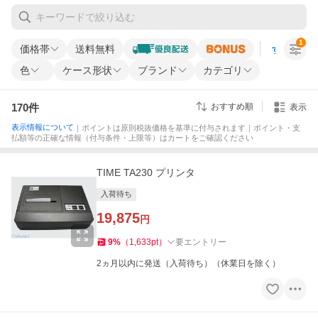
1
価格帯
送料無料
すべての条
色
ケース形状
ブランド
カテゴリ
170
件
おすすめ順
表示
表示情報について
｜ポイントは原則税抜価格を基準に付与されます｜ポイント・支
払額等の正確な情報（付与条件・上限等）はカートをご確認ください
TIME TA230 プリンタ
入荷待ち
19,875
円
9
%
（
1,633
pt
）
要エントリー
2ヵ月以内に発送（入荷待ち）（休業日を除く）