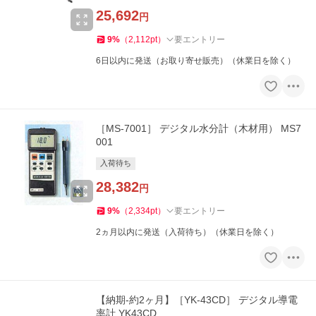
25,692
円
9
%
（
2,112
pt
）
要エントリー
6日以内に発送（お取り寄せ販売）（休業日を除く）
［MS-7001］ デジタル水分計（木材用） MS7
001
入荷待ち
28,382
円
9
%
（
2,334
pt
）
要エントリー
2ヵ月以内に発送（入荷待ち）（休業日を除く）
【納期-約2ヶ月】［YK-43CD］ デジタル導電
率計 YK43CD