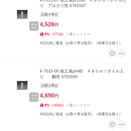
6-7015-07 校正液pH10B ４８０ｍｌボトル入
り アルカリ性 6701507
お取り寄せ
4,526
円
9
%
（
371
pt
）
要エントリー
4日以内に発送（お取り寄せ販売）（休業日を除く）
6-7015-05 校正液pH4B ４８０ｍｌボトル入
り 酸性 6701505
お取り寄せ
4,690
円
9
%
（
384
pt
）
要エントリー
4日以内に発送（お取り寄せ販売）（休業日を除く）