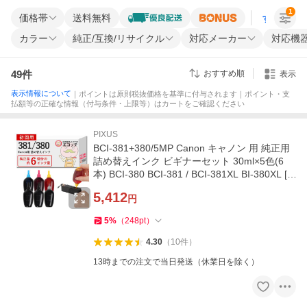
1
価格帯
送料無料
すべての条
カラー
純正/互換/リサイクル
対応メーカー
対応機
49
件
おすすめ順
表示
表示情報について
｜ポイントは原則税抜価格を基準に付与されます｜ポイント・支
払額等の正確な情報（付与条件・上限等）はカートをご確認ください
PIXUS
BCI-381+380/5MP Canon キャノン 用 純正用
詰め替えインク ビギナーセット 30ml×5色(6
本) BCI-380 BCI-381 / BCI-381XL BI-380XL [5
色] TS6330 TS9530 TR703 TR
5,412
円
5
%
（
248
pt
）
4.30
（
10
件
）
13時までの注文で当日発送（休業日を除く）