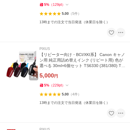
5
%
（
129
pt
）
5.00
（
5
件
）
13時までの注文で当日発送（休業日を除く）
PIXUS
【リピーター向け・BCI/XKI系】 Canon キャノ
ン用 純正用詰め替えインク (リピート用) 色が
選べる 30ml×6個セット TS6330 (381/380) TS
9030 (371/370) MG7530
5,000
円
5
%
（
229
pt
）
5.00
（
4
件
）
13時までの注文で当日発送（休業日を除く）
PIXUS