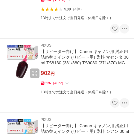
5
%
（
167
pt
）
4.00
（
4
件
）
13時までの注文で当日発送（休業日を除く）
PIXUS
【リピーター向け】 Canon キャノン用 純正用
詰め替えインク (リピート用) 染料 マゼンタ 30
ml TS8130 (381/380) TS9030 (371/370) MG7
530F (351/350) TS8630
902
円
5
%
（
40
pt
）
13時までの注文で当日発送（休業日を除く）
PIXUS
【リピーター向け】 Canon キャノン用 純正用
詰め替えインク (リピート用) 染料 シアン 30ml