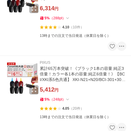
S8430 TS8330 TS8230 TS8130
6,314
円
5
%
（
288
pt
）
4.10
（
10
件
）
13時までの注文で当日発送（休業日を除く）
PIXUS
累計65万本突破！《ブラック1本の容量:純正3
倍量！カラー各1本の容量:純正6倍量！》【BC
I/XKI系5色共通】 XKI-N21+N20/BCI-301+300/
381+380/371+370/351+350 Can
5,412
円
5
%
（
248
pt
）
4.05
（
20
件
）
13時までの注文で当日発送（休業日を除く）