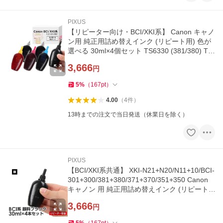
PIXUS
【リピーター向け・BCI/XKI系】 Canon キャノ
ン用 純正用詰め替えインク (リピート用) 色が
選べる 30ml×4個セット TS6330 (381/380) TS
9030 (371/370) MG7530
3,666
円
5
%
（
167
pt
）
4.00
（
4
件
）
13時までの注文で当日発送（休業日を除く）
PIXUS
【BCI/XKI系共通】 XKI-N21+N20/N11+10/BCI-
301+300/381+380/371+370/351+350 Canon
キャノン 用 純正用詰め替えインク (リピート
用) 顔料 ブラック 30ml×4本
3,666
円