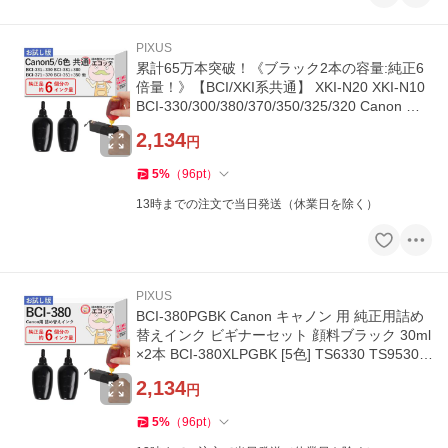
PIXUS
累計65万本突破！《ブラック2本の容量:純正6
倍量！》【BCI/XKI系共通】 XKI-N20 XKI-N10
BCI-330/300/380/370/350/325/320 Canon キ
ャノン 用 純正用詰め替えイ
2,134
円
5
%
（
96
pt
）
13時までの注文で当日発送（休業日を除く）
PIXUS
BCI-380PGBK Canon キャノン 用 純正用詰め
替えインク ビギナーセット 顔料ブラック 30ml
×2本 BCI-380XLPGBK [5色] TS6330 TS9530 T
R703 TR8630 [6色] TS8430 T
2,134
円
5
%
（
96
pt
）