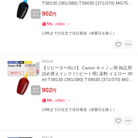
TS8130 (381/380) TS9030 (371/370) MG7530
F (351/350) TS8630 (3
902
円
5
%
（
40
pt
）
13時までの注文で当日発送（休業日を除く）
PIXUS
【リピーター向け】 Canon キャノン用 純正用
詰め替えインク (リピート用) 染料 イエロー 30
ml TS8130 (381/380) TS9030 (371/370) MG7
530F (351/350) TS8630
902
円
5
%
（
40
pt
）
13時までの注文で当日発送（休業日を除く）