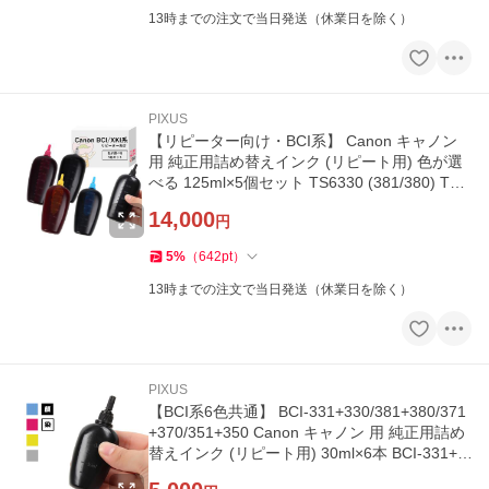
13時までの注文で当日発送（休業日を除く）
PIXUS
【リピーター向け・BCI系】 Canon キャノン
用 純正用詰め替えインク (リピート用) 色が選
べる 125ml×5個セット TS6330 (381/380) TS9
030 (371/370) MG7530F (
14,000
円
5
%
（
642
pt
）
13時までの注文で当日発送（休業日を除く）
PIXUS
【BCI系6色共通】 BCI-331+330/381+380/371
+370/351+350 Canon キャノン 用 純正用詰め
替えインク (リピート用) 30ml×6本 BCI-331+3
30XL BCI-381+380XL BCI-371