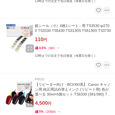
13時までの注文で当日発送（休業日を除く）
銀シール（小）6枚1シート - 用 TS3530 ip270
0 TS3330 TS5430 TS3130S TS5130S TS3730
110
円
4.5
%
（
4
pt
）
13時までの注文で当日発送（休業日を除く）
PIXUS
【リピーター向け・BCI/XKI系】 Canon キャノ
ン用 純正用詰め替えインク (リピート用) 色が
選べる 30ml×5個セット TS6330 (381/380) TS
9030 (371/370) MG7530
4,500
円
5
%
（
205
pt
）