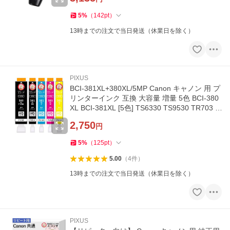
5
%
（
142
pt
）
13時までの注文で当日発送（休業日を除く）
PIXUS
BCI-381XL+380XL/5MP Canon キャノン 用 プ
リンターインク 互換 大容量 増量 5色 BCI-380
XL BCI-381XL [5色] TS6330 TS9530 TR703 T
R8630 [6色] TS8430 TS8330 T
2,750
円
5
%
（
125
pt
）
5.00
（
4
件
）
13時までの注文で当日発送（休業日を除く）
PIXUS