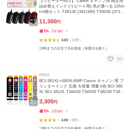
【リピーター向け】 Canon キャノン用 純正用
詰め替えインク (リピート用) 色が選べる 125m
l×4個セット TS8130 (381/380) TS9030 (371/3
70) MG7530F (351/350
11,300
円
5
%
（
517
pt
）
4.63
（
19
件
）
13時までの注文で当日発送（休業日を除く）
PIXUS
BCI-381XL+380XL/6MP Canon キャノン 用 プ
リンターインク 互換 大容量 増量 6色 BCI-380
XL BCI-381XL TS8430 TS8330 TS8230 TS81
30 BCl-381 BCl-380 BCl381 BCl
3,300
円
5
%
（
151
pt
）
4.00
（
3
件
）
13時までの注文で当日発送（休業日を除く）