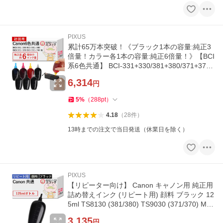
PIXUS
累計65万本突破！《ブラック1本の容量:純正3
倍量！カラー各1本の容量:純正6倍量！》【BCI
系6色共通】 BCI-331+330/381+380/371+370/
351+350 Canon キャノン 用
6,314
円
5
%
（
288
pt
）
4.18
（
28
件
）
13時までの注文で当日発送（休業日を除く）
PIXUS
【リピーター向け】 Canon キャノン用 純正用
詰め替えインク (リピート用) 顔料 ブラック 12
5ml TS8130 (381/380) TS9030 (371/370) MG
7530F (351/350) TS8630
3,135
円