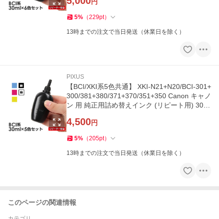
5,000
円
5
%
（
229
pt
）
13時までの注文で当日発送（休業日を除く）
PIXUS
【BCI/XKI系5色共通】 XKI-N21+N20/BCI-301+
300/381+380/371+370/351+350 Canon キャノ
ン 用 純正用詰め替えインク (リピート用) 30ml
×5本 XKI-N21+N20XL BCI-3
4,500
円
5
%
（
205
pt
）
13時までの注文で当日発送（休業日を除く）
このページの関連情報
カテゴリ