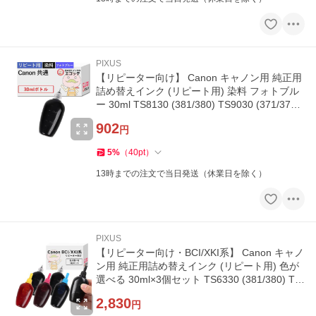
PIXUS
【リピーター向け】 Canon キャノン用 純正用
詰め替えインク (リピート用) 染料 フォトブル
ー 30ml TS8130 (381/380) TS9030 (371/370)
MG7530F (351/350) TS8
902
円
5
%
（
40
pt
）
13時までの注文で当日発送（休業日を除く）
PIXUS
【リピーター向け・BCI/XKI系】 Canon キャノ
ン用 純正用詰め替えインク (リピート用) 色が
選べる 30ml×3個セット TS6330 (381/380) TS
9030 (371/370) MG7530
2,830
円