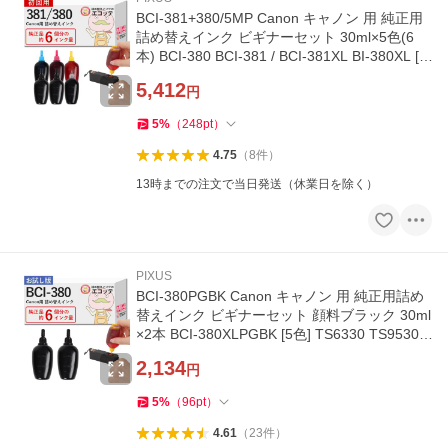
BCI-381+380/5MP Canon キャノン 用 純正用
詰め替えインク ビギナーセット 30ml×5色(6
本) BCI-380 BCI-381 / BCI-381XL BI-380XL [5
色] TS6330 TS9530 TR703 TR
5,412
円
5
%
（
248
pt
）
4.75
（
8
件
）
13時までの注文で当日発送（休業日を除く）
PIXUS
BCI-380PGBK Canon キャノン 用 純正用詰め
替えインク ビギナーセット 顔料ブラック 30ml
×2本 BCI-380XLPGBK [5色] TS6330 TS9530 T
R703 TR8630 [6色] TS8430 T
2,134
円
5
%
（
96
pt
）
4.61
（
23
件
）