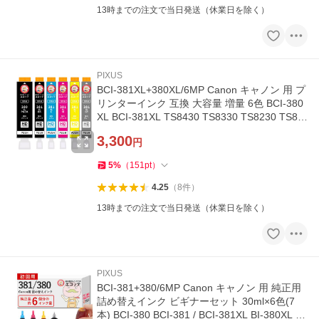
13時までの注文で当日発送（休業日を除く）
PIXUS
BCI-381XL+380XL/6MP Canon キャノン 用 プ
リンターインク 互換 大容量 増量 6色 BCI-380
XL BCI-381XL TS8430 TS8330 TS8230 TS81
30 BCl-381 BCl-380 BCl381 BCl
3,300
円
5
%
（
151
pt
）
4.25
（
8
件
）
13時までの注文で当日発送（休業日を除く）
PIXUS
BCI-381+380/6MP Canon キャノン 用 純正用
詰め替えインク ビギナーセット 30ml×6色(7
本) BCI-380 BCI-381 / BCI-381XL BI-380XL T