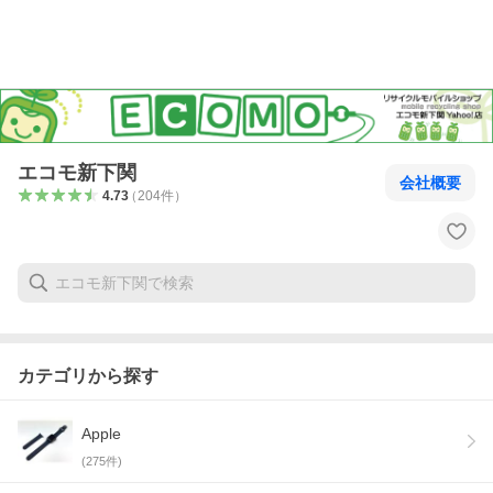
エコモ新下関
会社概要
4.73
（
204
件
）
カテゴリから探す
Apple
(
275
件)