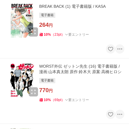
BREAK BACK (1) 電子書籍版 / KASA
電子書籍
264
円
10
%
（
23
pt
）
要エントリー
WORST外伝 ゼットン先生 (16) 電子書籍版 /
漫画:山本真太朗 原作:鈴木大 原案:高橋ヒロシ
電子書籍
770
円
10
%
（
69
pt
）
要エントリー