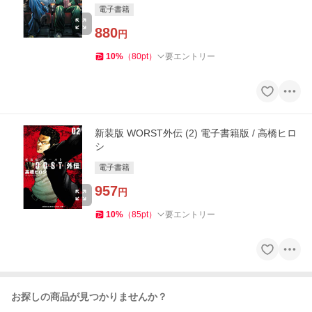
電子書籍
880
円
10
%
（
80
pt
）
要エントリー
新装版 WORST外伝 (2) 電子書籍版 / 高橋ヒロ
シ
電子書籍
957
円
10
%
（
85
pt
）
要エントリー
お探しの商品が見つかりませんか？