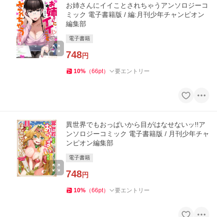
お姉さんにイイことされちゃうアンソロジーコ
ミック 電子書籍版 / 編:月刊少年チャンピオン
編集部
電子書籍
748
円
10
%
（
66
pt
）
要エントリー
異世界でもおっぱいから目がはなせないッ!!ア
ンソロジーコミック 電子書籍版 / 月刊少年チャ
ンピオン編集部
電子書籍
748
円
10
%
（
66
pt
）
要エントリー