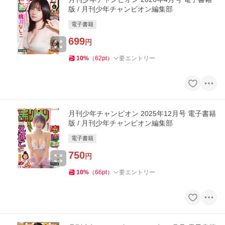
版 / 月刊少年チャンピオン編集部
電子書籍
699
円
10
%
（
62
pt
）
要エントリー
月刊少年チャンピオン 2025年12月号 電子書籍
版 / 月刊少年チャンピオン編集部
電子書籍
750
円
10
%
（
66
pt
）
要エントリー