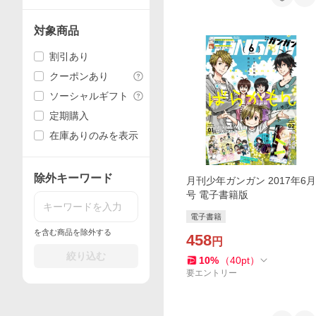
対象商品
割引あり
クーポンあり
ソーシャルギフト
定期購入
在庫ありのみを表示
除外キーワード
月刊少年ガンガン 2017年6月
号 電子書籍版
電子書籍
を含む商品を除外する
458
円
絞り込む
10
%
（
40
pt
）
要エントリー