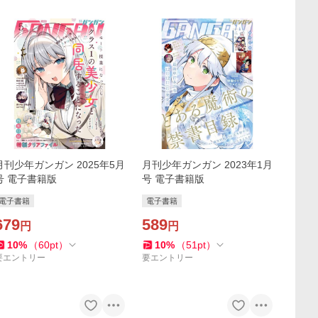
月刊少年ガンガン 2025年5月
月刊少年ガンガン 2023年1月
号 電子書籍版
号 電子書籍版
電子書籍
電子書籍
679
589
円
円
10
%
（
60
pt
）
10
%
（
51
pt
）
要エントリー
要エントリー