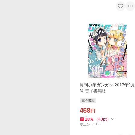
月刊少年ガンガン 2017年9月
号 電子書籍版
電子書籍
458
円
10
%
（
40
pt
）
要エントリー