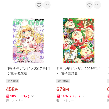
月刊少年ガンガン 2017年4月
月刊少年ガンガン 2025年1月
号 電子書籍版
号 電子書籍版
電子書籍
電子書籍
458
679
円
円
10
%
（
40
pt
）
10
%
（
60
pt
）
要エントリー
要エントリー