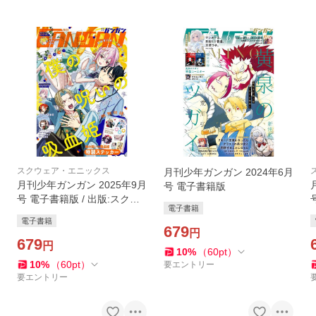
スクウェア・エニックス
月刊少年ガンガン 2024年6月
月刊少年ガンガン 2025年9月
号 電子書籍版
号 電子書籍版 / 出版:スクウ
電子書籍
ェア・エニックス 著者:金井
電子書籍
千咲貴 著者:着ちよあ 著者:桜
679
円
井海 著者:葵梅太郎
679
円
10
%
（
60
pt
）
10
%
（
60
pt
）
要エントリー
要エントリー