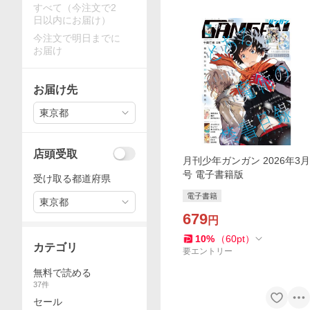
すべて（今注文で2
日以内にお届け）
今注文で明日までに
お届け
お届け先
東京都
店頭受取
月刊少年ガンガン 2026年3月
号 電子書籍版
受け取る都道府県
電子書籍
東京都
679
円
10
%
（
60
pt
）
カテゴリ
要エントリー
無料で読める
37
件
セール