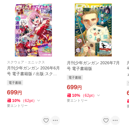
スクウェア・エニックス
月刊少年ガンガン 2026年7月
月刊少年ガンガン 2026年6月
号 電子書籍版
号 電子書籍版 / 出版:スクウ
電子書籍
ェア・エニックス 原作:るー
電子書籍
すぼーい 作画:古屋庵 原作:石
699
円
原宙 漫画:菖蒲
699
円
10
%
（
62
pt
）
10
%
（
62
pt
）
要エントリー
要エントリー