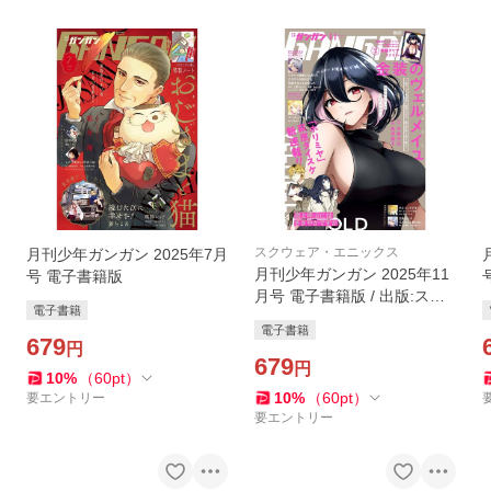
スクウェア・エニックス
月刊少年ガンガン 2025年7月
月刊少年ガンガン 2025年11
号 電子書籍版
月号 電子書籍版 / 出版:スク
電子書籍
ウェア・エニックス 原作:天
電子書籍
那光汰 作画:梅津葉子 著者:着
679
円
ちよあ 著者:葵梅太郎
679
円
10
%
（
60
pt
）
10
%
（
60
pt
）
要エントリー
要エントリー