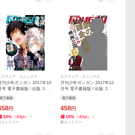
スクウェア・エニックス
スクウェア・エニックス
月刊少年ガンガン 2017年10
月刊少年ガンガン 2017年12
月号 電子書籍版 / 出版:スク
月号 電子書籍版 / 出版:スク
ウェア・エニックス 著者:高
ウェア・エニックス 原作:水
電子書籍
電子書籍
津カリノ 原作:水瀬葉月 作画:
瀬葉月 作画:亀屋樹 著者:荒川
亀屋樹 著者:桜井亜都
458
弘 原作:るーすぼーい
458
円
円
10
%
（
40
pt
）
10
%
（
40
pt
）
要エントリー
要エントリー