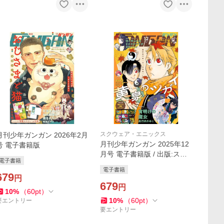
スクウェア・エニックス
月刊少年ガンガン 2026年2月
月刊少年ガンガン 2025年12
号 電子書籍版
月号 電子書籍版 / 出版:スク
電子書籍
ウェア・エニックス 著者:荒
電子書籍
川弘 著者:中吉虎吉 原作:鎌池
679
円
和馬 作画:近木野中哉
679
円
10
%
（
60
pt
）
10
%
（
60
pt
）
要エントリー
要エントリー