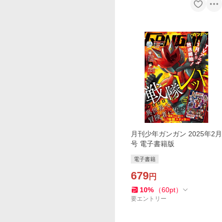
月刊少年ガンガン 2025年2月
号 電子書籍版
電子書籍
679
円
10
%
（
60
pt
）
要エントリー