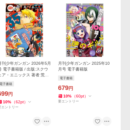
月刊少年ガンガン 2026年5月
月刊少年ガンガン 2025年10
号 電子書籍版 / 出版:スクウ
月号 電子書籍版
ェア・エニックス 著者:荒川
電子書籍
弘 原作:石原宙 漫画:菖蒲 著
電子書籍
者:河添太一
679
円
699
円
10
%
（
60
pt
）
要エントリー
10
%
（
62
pt
）
要エントリー