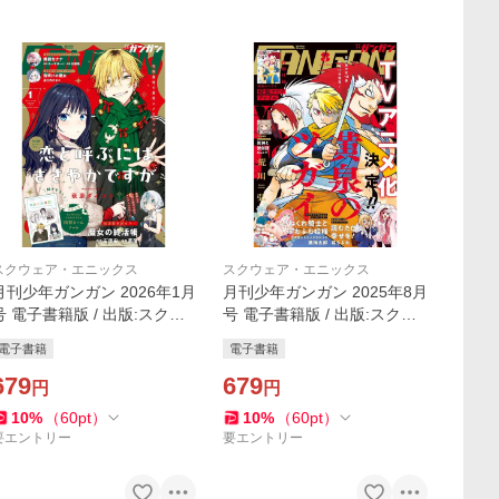
スクウェア・エニックス
スクウェア・エニックス
月刊少年ガンガン 2026年1月
月刊少年ガンガン 2025年8月
号 電子書籍版 / 出版:スクウ
号 電子書籍版 / 出版:スクウ
ェア・エニックス 原作:石原
ェア・エニックス 著者:荒川
電子書籍
電子書籍
宙 漫画:菖蒲 原作:新木伸 作
弘 著者:中吉虎吉 原作:鎌池和
画:岸田こあら
679
馬 作画:近木野中哉
679
円
円
10
%
（
60
pt
）
10
%
（
60
pt
）
要エントリー
要エントリー