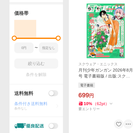
価格帯
〜
絞り込む
スクウェア・エニックス
月刊少年ガンガン 2026年8月
条件を解除
号 電子書籍版 / 出版:スクウ
ェア・エニックス 著者:荒川
電子書籍
弘 著者:鷹嶋大輔 著者:葵梅太
送料無料
郎 著者:河添太一
699
円
条件付き送料無料
10
%
（
62
pt
）
条件なし
要エントリー