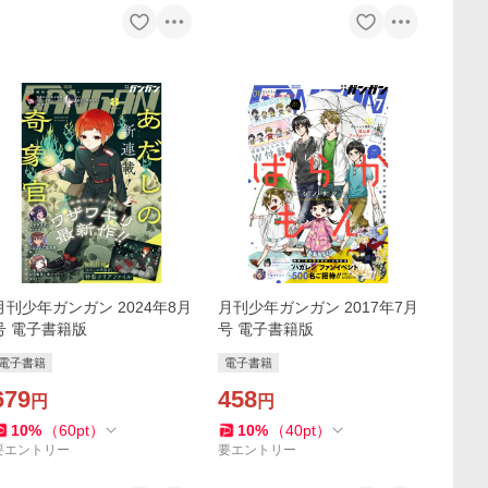
月刊少年ガンガン 2024年8月
月刊少年ガンガン 2017年7月
号 電子書籍版
号 電子書籍版
電子書籍
電子書籍
679
458
円
円
10
%
（
60
pt
）
10
%
（
40
pt
）
要エントリー
要エントリー