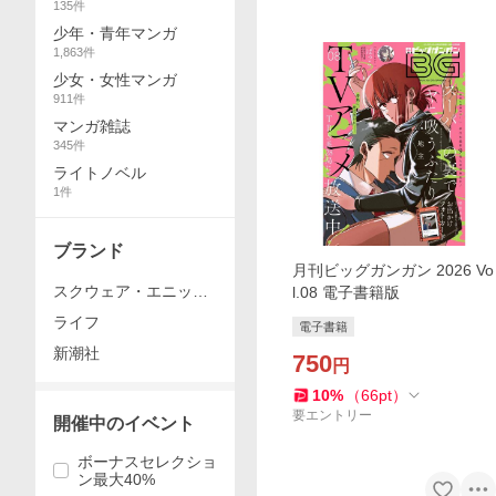
135
件
少年・青年マンガ
1,863
件
少女・女性マンガ
911
件
マンガ雑誌
345
件
ライトノベル
1
件
ブランド
月刊ビッグガンガン 2026 Vo
スクウェア・エニック
l.08 電子書籍版
ス
ライフ
電子書籍
新潮社
750
円
10
%
（
66
pt
）
要エントリー
開催中のイベント
ボーナスセレクショ
ン最大40%