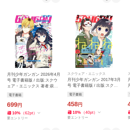
スクウェア・エニックス
月刊少年ガンガン 2026年4月
月刊少年ガンガン 2017年3月
号 電子書籍版 / 出版:スクウ
号 電子書籍版 / 出版:スクウ
ェア・エニックス 著者:萩原
ェア・エニックス 原作:徒々
ダイスケ 著者:桜井海 著者:三
電子書籍
電子書籍
野雫 作画:萩原ダイスケ 著者:
橋 著者:眞行内さゆこ
桜井亜都 著者:森下真
458
699
円
円
10
%
（
40
pt
）
10
%
（
62
pt
）
要エントリー
要エントリー