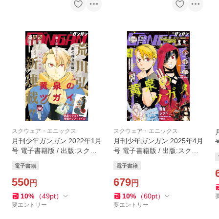
スクウェア・エニックス
スクウェア・エニックス
月刊少年ガンガン 2022年1月
月刊少年ガンガン 2025年4月
号 電子書籍版 / 出版:スクウ
号 電子書籍版 / 出版:スクウ
ェア・エニックス 著者:荒川
ェア・エニックス 著者:荒川
電子書籍
電子書籍
弘 著者:河添太一 原作:るーす
弘 著者:中吉虎吉 著者:金井千
ぼーい 作画:古屋庵
550
咲貴 原作:三萩せんや
679
円
円
10
%
（
49
pt
）
10
%
（
60
pt
）
要エントリー
要エントリー