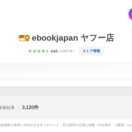
ebookjapan ヤフー店
ストア情報
4.65
（
4,567
件
）
3,120
件
検索結果
税抜価格を基準に付与されます｜ポイント・支払額等の正確な情報（付与条件・上限等）は