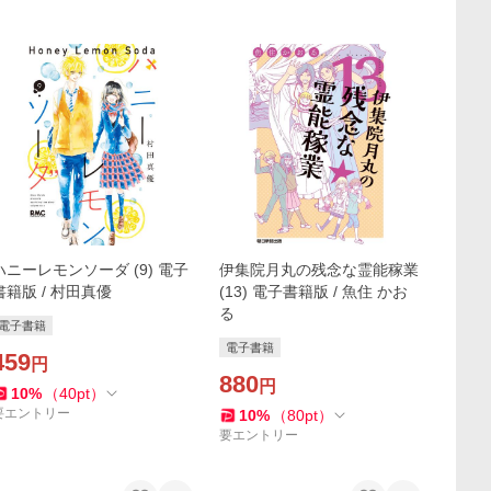
ハニーレモンソーダ (9) 電子
伊集院月丸の残念な霊能稼業
書籍版 / 村田真優
(13) 電子書籍版 / 魚住 かお
る
電子書籍
電子書籍
459
円
880
円
10
%
（
40
pt
）
要エントリー
10
%
（
80
pt
）
要エントリー