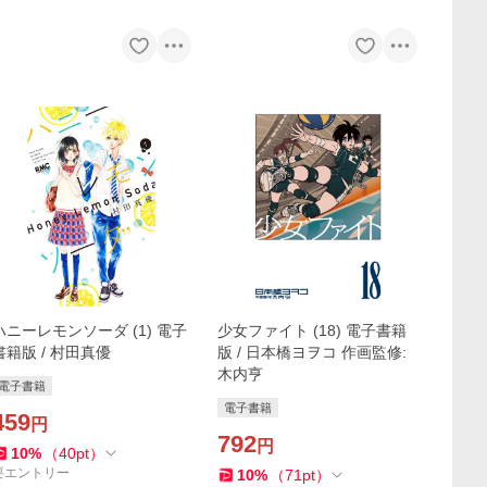
ハニーレモンソーダ (1) 電子
少女ファイト (18) 電子書籍
書籍版 / 村田真優
版 / 日本橋ヨヲコ 作画監修:
木内亨
電子書籍
電子書籍
459
円
792
円
10
%
（
40
pt
）
要エントリー
10
%
（
71
pt
）