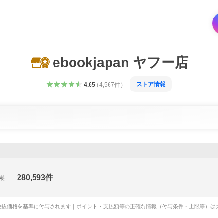
ebookjapan ヤフー店
ストア情報
4.65
（
4,567
件
）
280,593
件
果
税抜価格を基準に付与されます｜ポイント・支払額等の正確な情報（付与条件・上限等）は