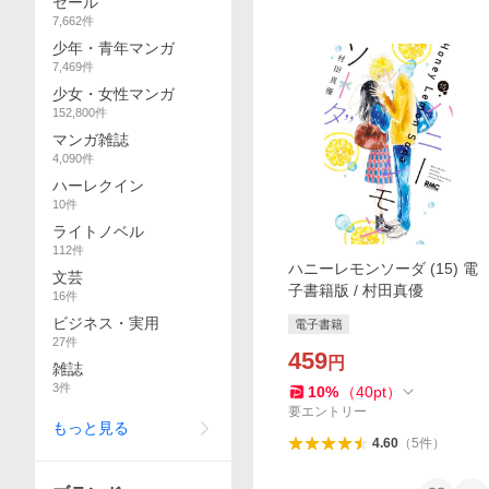
セール
7,662
件
少年・青年マンガ
7,469
件
少女・女性マンガ
152,800
件
マンガ雑誌
4,090
件
ハーレクイン
10
件
ライトノベル
112
件
ハニーレモンソーダ (15) 電
文芸
子書籍版 / 村田真優
16
件
ビジネス・実用
電子書籍
27
件
459
円
雑誌
3
件
10
%
（
40
pt
）
要エントリー
もっと見る
4.60
（
5
件
）