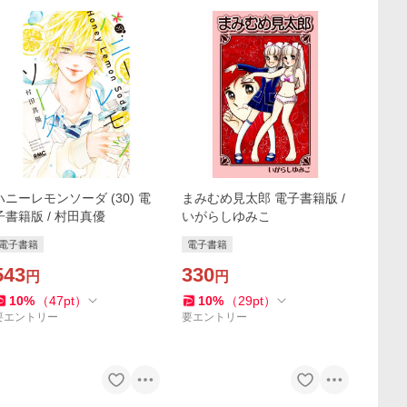
ハニーレモンソーダ (30) 電
まみむめ見太郎 電子書籍版 /
子書籍版 / 村田真優
いがらしゆみこ
電子書籍
電子書籍
543
330
円
円
10
%
（
47
pt
）
10
%
（
29
pt
）
要エントリー
要エントリー