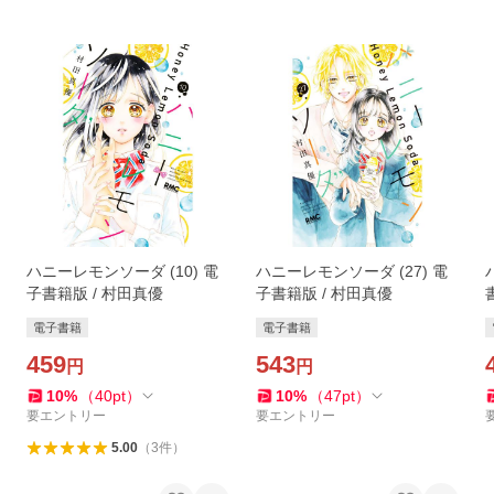
ハニーレモンソーダ (10) 電
ハニーレモンソーダ (27) 電
子書籍版 / 村田真優
子書籍版 / 村田真優
電子書籍
電子書籍
459
543
円
円
10
%
（
40
pt
）
10
%
（
47
pt
）
要エントリー
要エントリー
5.00
（
3
件
）