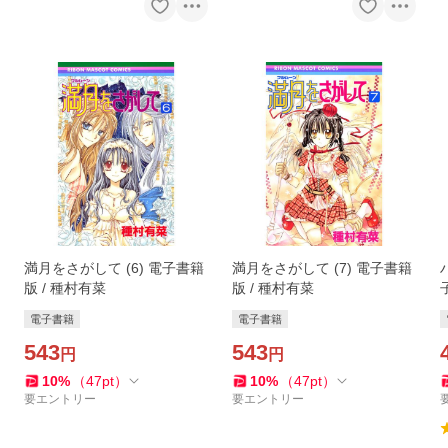
満月をさがして (6) 電子書籍
満月をさがして (7) 電子書籍
版 / 種村有菜
版 / 種村有菜
電子書籍
電子書籍
543
543
円
円
10
%
（
47
pt
）
10
%
（
47
pt
）
要エントリー
要エントリー