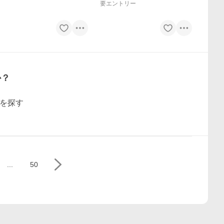
要エントリー
か？
を探す
...
50