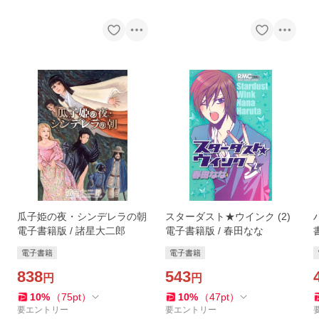
瓜子姫の夜・シンデレラの朝
スターダスト★ウインク (2)
電子書籍版 / 諸星大二郎
電子書籍版 / 春田なな
電子書籍
電子書籍
838
543
円
円
10
%
（
75
pt
）
10
%
（
47
pt
）
要エントリー
要エントリー