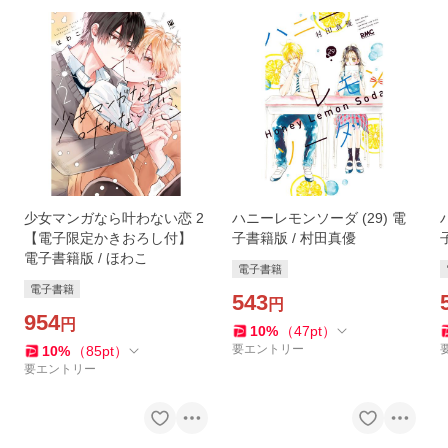
少女マンガなら叶わない恋 2
ハニーレモンソーダ (29) 電
【電子限定かきおろし付】
子書籍版 / 村田真優
電子書籍版 / ほわこ
電子書籍
電子書籍
543
円
954
円
10
%
（
47
pt
）
要エントリー
10
%
（
85
pt
）
要エントリー