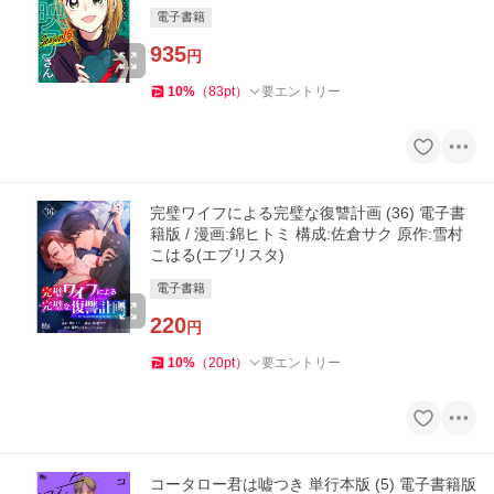
電子書籍
935
円
10
%
（
83
pt
）
要エントリー
完璧ワイフによる完璧な復讐計画 (36) 電子書
籍版 / 漫画:錦ヒトミ 構成:佐倉サク 原作:雪村
こはる(エブリスタ)
電子書籍
220
円
10
%
（
20
pt
）
要エントリー
コータロー君は嘘つき 単行本版 (5) 電子書籍版