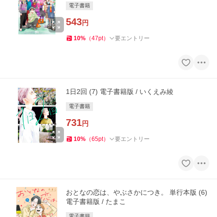
電子書籍
543
円
10
%
（
47
pt
）
要エントリー
1日2回 (7) 電子書籍版 / いくえみ綾
電子書籍
731
円
10
%
（
65
pt
）
要エントリー
おとなの恋は、やぶさかにつき。 単行本版 (6)
電子書籍版 / たまこ
電子書籍