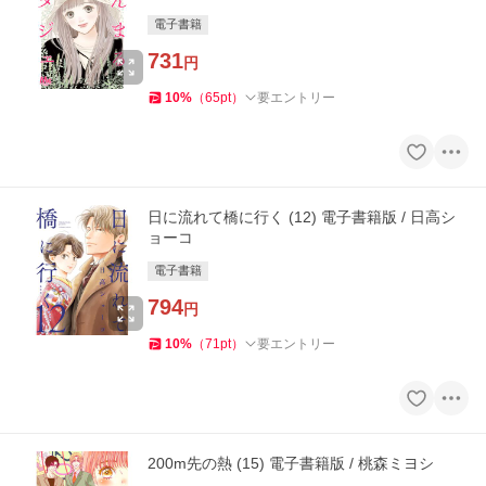
電子書籍
731
円
10
%
（
65
pt
）
要エントリー
日に流れて橋に行く (12) 電子書籍版 / 日高シ
ョーコ
電子書籍
794
円
10
%
（
71
pt
）
要エントリー
200m先の熱 (15) 電子書籍版 / 桃森ミヨシ