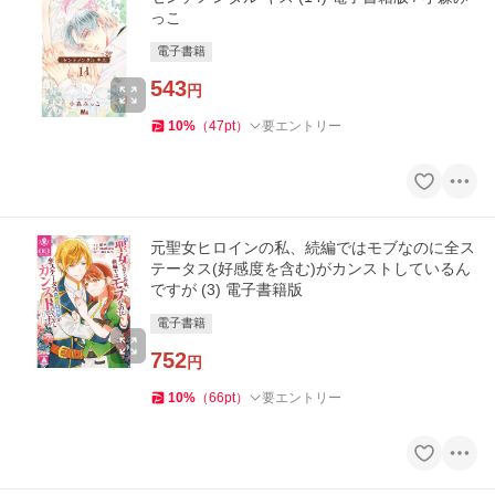
っこ
電子書籍
543
円
10
%
（
47
pt
）
要エントリー
元聖女ヒロインの私、続編ではモブなのに全ス
テータス(好感度を含む)がカンストしているん
ですが (3) 電子書籍版
電子書籍
752
円
10
%
（
66
pt
）
要エントリー