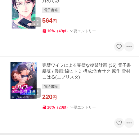
月めぐみ
電子書籍
564
円
10
%
（
49
pt
）
要エントリー
完璧ワイフによる完璧な復讐計画 (35) 電子書
籍版 / 漫画:錦ヒトミ 構成:佐倉サク 原作:雪村
こはる(エブリスタ)
電子書籍
220
円
10
%
（
20
pt
）
要エントリー