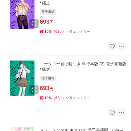
/ 緒之
電子書籍
693
円
10
%
（
62
pt
）
要エントリー
コータロー君は嘘つき 単行本版 (2) 電子書籍版
/ 緒之
電子書籍
693
円
10
%
（
62
pt
）
要エントリー
センチメンタル キス (14) 電子書籍版 / 小森み