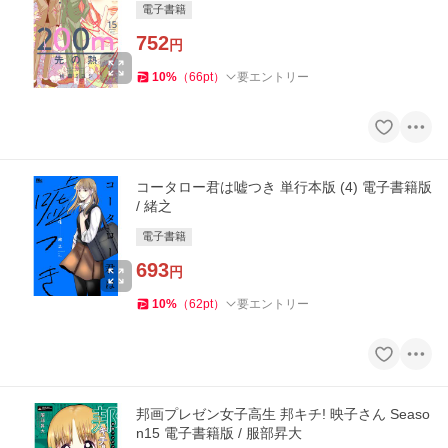
電子書籍
752
円
10
%
（
66
pt
）
要エントリー
コータロー君は嘘つき 単行本版 (4) 電子書籍版
/ 緒之
電子書籍
693
円
10
%
（
62
pt
）
要エントリー
邦画プレゼン女子高生 邦キチ! 映子さん Seaso
n15 電子書籍版 / 服部昇大