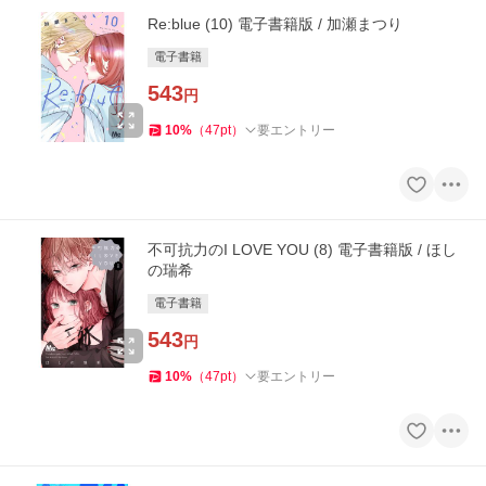
Re:blue (10) 電子書籍版 / 加瀬まつり
電子書籍
543
円
10
%
（
47
pt
）
要エントリー
不可抗力のI LOVE YOU (8) 電子書籍版 / ほし
の瑞希
電子書籍
543
円
10
%
（
47
pt
）
要エントリー