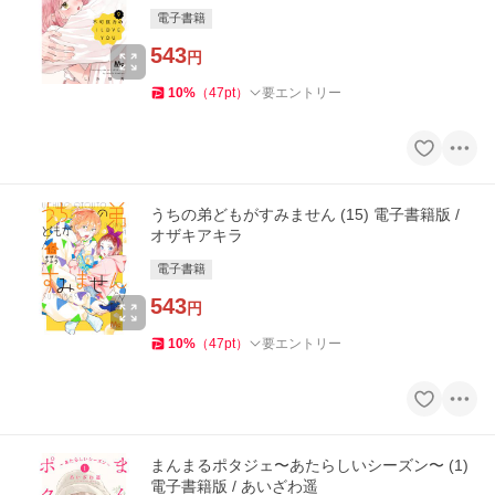
電子書籍
543
円
10
%
（
47
pt
）
要エントリー
うちの弟どもがすみません (15) 電子書籍版 /
オザキアキラ
電子書籍
543
円
10
%
（
47
pt
）
要エントリー
まんまるポタジェ〜あたらしいシーズン〜 (1)
電子書籍版 / あいざわ遥