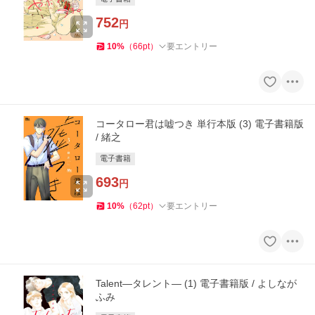
752
円
10
%
（
66
pt
）
要エントリー
コータロー君は嘘つき 単行本版 (3) 電子書籍版
/ 緒之
電子書籍
693
円
10
%
（
62
pt
）
要エントリー
Talent―タレント― (1) 電子書籍版 / よしなが
ふみ