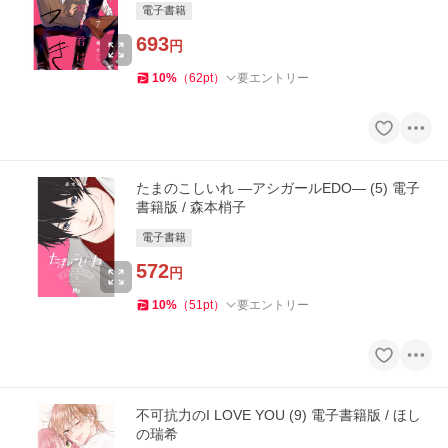
電子書籍
693
円
10
%
（
62
pt
）
要エントリー
たまのこしいれ ―アシガールEDO― (5) 電子
書籍版 / 森本梢子
電子書籍
572
円
10
%
（
51
pt
）
要エントリー
不可抗力のI LOVE YOU (9) 電子書籍版 / ほし
の瑞希