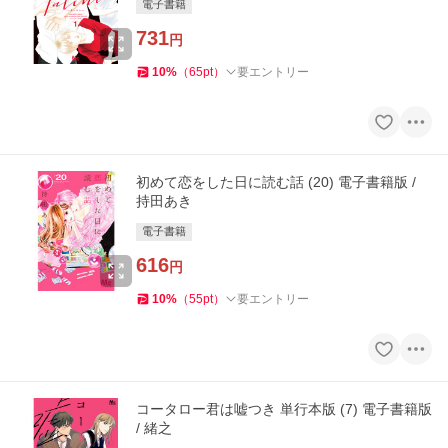
電子書籍
731
円
10
%
（
65
pt
）
要エントリー
初めて恋をした日に読む話 (20) 電子書籍版 /
持田あき
電子書籍
616
円
10
%
（
55
pt
）
要エントリー
コータロー君は嘘つき 単行本版 (7) 電子書籍版
/ 緒之