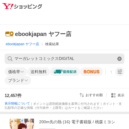
ebookjapan ヤフー店
ebookjapan ヤフー店
検索結果
価格帯
送料無料
すべての条
ブランド
12,457
件
おすすめ順
表示
表示情報について
｜ポイントは原則税抜価格を基準に付与されます｜ポイント・支
払額等の正確な情報（付与条件・上限等）はカートをご確認ください
200m先の熱 (16) 電子書籍版 / 桃森ミヨシ