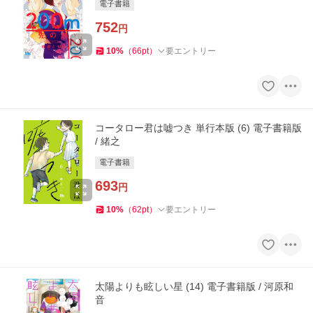
電子書籍
752
円
10
%
（
66
pt
）
要エントリー
コータロー君は嘘つき 単行本版 (6) 電子書籍版
/ 緒之
電子書籍
693
円
10
%
（
62
pt
）
要エントリー
太陽よりも眩しい星 (14) 電子書籍版 / 河原和
音