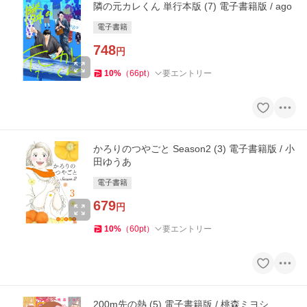
隣の元カレくん 単行本版 (7) 電子書籍版 / ago
電子書籍
748
円
10
%
（
66
pt
）
要エントリー
かろりのつやごと Season2 (3) 電子書籍版 / 小
田ゆうあ
電子書籍
679
円
10
%
（
60
pt
）
要エントリー
200m先の熱 (5) 電子書籍版 / 桃森ミヨシ