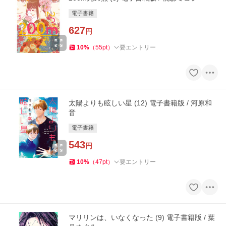
電子書籍
627
円
10
%
（
55
pt
）
要エントリー
太陽よりも眩しい星 (12) 電子書籍版 / 河原和
音
電子書籍
543
円
10
%
（
47
pt
）
要エントリー
マリリンは、いなくなった (9) 電子書籍版 / 葉