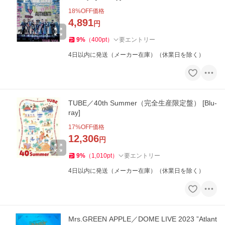
18
%OFF価格
4,891
円
9
%
（
400
pt
）
要エントリー
4日以内に発送（メーカー在庫）（休業日を除く）
TUBE／40th Summer（完全生産限定盤） [Blu-
ray]
17
%OFF価格
12,306
円
9
%
（
1,010
pt
）
要エントリー
4日以内に発送（メーカー在庫）（休業日を除く）
Mrs.GREEN APPLE／DOME LIVE 2023 ”Atlant