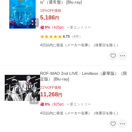
is”（通常盤） [Blu-ray]
18
%OFF価格
5,186
円
9
%
（
425
pt
）
要エントリー
4.75
（
4
件
）
4日以内に発送（メーカー在庫）（休業日を除く）
ROF-MAO 2nd LIVE - Limitless（豪華版）（限
定版） [Blu-ray]
21
%OFF価格
11,268
円
9
%
（
925
pt
）
要エントリー
4日以内に発送（メーカー在庫）（休業日を除く）