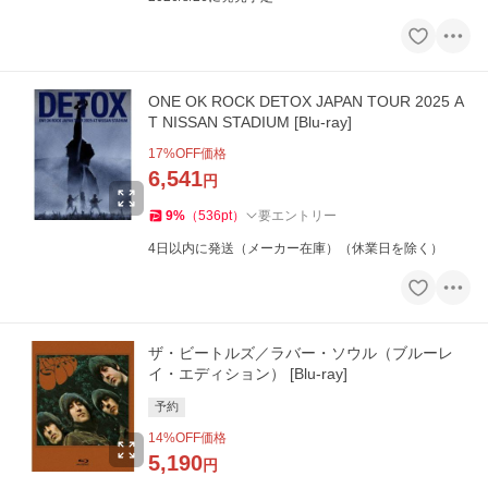
ONE OK ROCK DETOX JAPAN TOUR 2025 A
T NISSAN STADIUM [Blu-ray]
17
%OFF価格
6,541
円
9
%
（
536
pt
）
要エントリー
4日以内に発送（メーカー在庫）（休業日を除く）
ザ・ビートルズ／ラバー・ソウル（ブルーレ
イ・エディション） [Blu-ray]
予約
14
%OFF価格
5,190
円