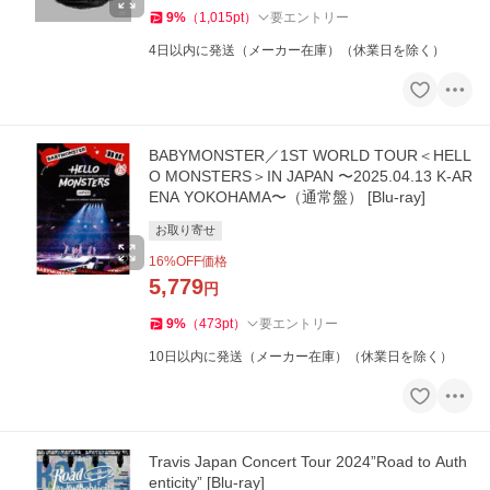
9
%
（
1,015
pt
）
要エントリー
4日以内に発送（メーカー在庫）（休業日を除く）
BABYMONSTER／1ST WORLD TOUR＜HELL
O MONSTERS＞IN JAPAN 〜2025.04.13 K-AR
ENA YOKOHAMA〜（通常盤） [Blu-ray]
お取り寄せ
16
%OFF価格
5,779
円
9
%
（
473
pt
）
要エントリー
10日以内に発送（メーカー在庫）（休業日を除く）
Travis Japan Concert Tour 2024”Road to Auth
enticity” [Blu-ray]