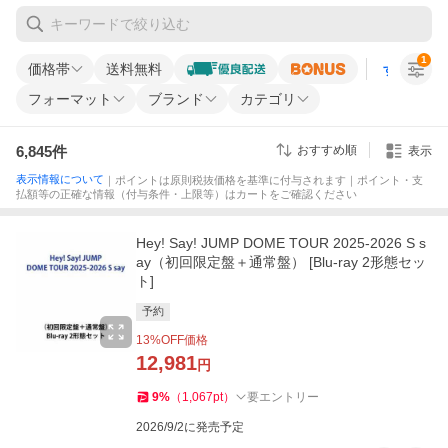
1
価格帯
送料無料
すべての条
フォーマット
ブランド
カテゴリ
6,845
件
おすすめ順
表示
表示情報について
｜ポイントは原則税抜価格を基準に付与されます｜ポイント・支
払額等の正確な情報（付与条件・上限等）はカートをご確認ください
Hey! Say! JUMP DOME TOUR 2025-2026 S s
ay（初回限定盤＋通常盤） [Blu-ray 2形態セッ
ト]
予約
13
%OFF価格
12,981
円
9
%
（
1,067
pt
）
要エントリー
2026/9/2に発売予定