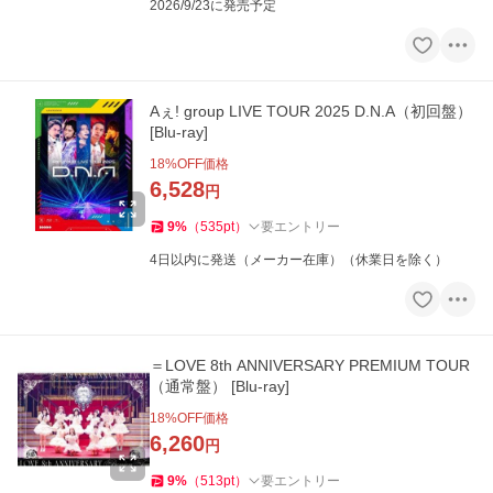
2026/9/23に発売予定
Aぇ! group LIVE TOUR 2025 D.N.A（初回盤）
[Blu-ray]
18
%OFF価格
6,528
円
9
%
（
535
pt
）
要エントリー
4日以内に発送（メーカー在庫）（休業日を除く）
＝LOVE 8th ANNIVERSARY PREMIUM TOUR
（通常盤） [Blu-ray]
18
%OFF価格
6,260
円
9
%
（
513
pt
）
要エントリー