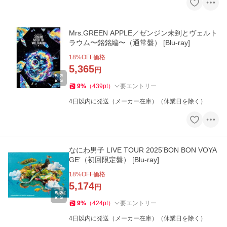
Mrs.GREEN APPLE／ゼンジン未到とヴェルト
ラウム〜銘銘編〜（通常盤） [Blu-ray]
18
%OFF価格
5,365
円
9
%
（
439
pt
）
要エントリー
4日以内に発送（メーカー在庫）（休業日を除く）
なにわ男子 LIVE TOUR 2025’BON BON VOYA
GE’（初回限定盤） [Blu-ray]
18
%OFF価格
5,174
円
9
%
（
424
pt
）
要エントリー
4日以内に発送（メーカー在庫）（休業日を除く）