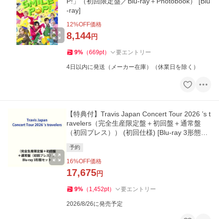
P!」（初回限定盤／Blu-ray＋Photobook） [Blu
-ray]
12
%OFF価格
8,144
円
9
%
（
669
pt
）
要エントリー
4日以内に発送（メーカー在庫）（休業日を除く）
【特典付】Travis Japan Concert Tour 2026 ’s t
ravelers（完全生産限定盤＋初回盤＋通常盤
（初回プレス）） (初回仕様) [Blu-ray 3形態セ
ット]
予約
16
%OFF価格
17,675
円
9
%
（
1,452
pt
）
要エントリー
2026/8/26に発売予定