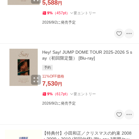
5,588
円
9
%
（
457
pt
）
要エントリー
2026/9/2に発売予定
Hey! Say! JUMP DOME TOUR 2025-2026 S s
ay（初回限定盤） [Blu-ray]
予約
11
%OFF価格
7,530
円
9
%
（
617
pt
）
要エントリー
2026/9/2に発売予定
【特典付】小田和正／クリスマスの約束 2008