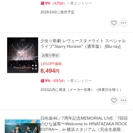
9
%
（
425
pt
）
要エントリー
2026/10/2に発売予定
少女☆歌劇 レヴュースタァライト スペシャル
ライブ”Starry Horizon”（通常版） [Blu-ray]
お取り寄せ
14
%OFF価格
8,494
円
9
%
（
697
pt
）
要エントリー
10日以内に発送（メーカー在庫）（休業日を除く）
日向坂46／7周年記念MEMORIAL LIVE「7回目
のひな誕祭〜Welcome to HINATAZAKA ROCK
ESTRA〜」in 横浜スタジアム（完全生産限定