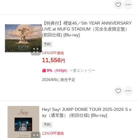
【特典付】櫻坂46／5th YEAR ANNIVERSARY
LIVE at MUFG STADIUM（完全生産限定盤）
(初回仕様) [Blu-ray]
予約
14
%OFF価格
11,556
円
9
%
（
949
pt
）
要エントリー
2026/9/9に発売予定
Hey! Say! JUMP DOME TOUR 2025-2026 S s
ay（通常盤） (初回仕様) [Blu-ray]
予約
13
%OFF価格