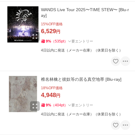
WANDS Live Tour 2025〜TIME STEW〜 [Blu-r
ay]
15
%OFF価格
6,529
円
9
%
（
535
pt
）
要エントリー
4日以内に発送（メーカー在庫）（休業日を除く）
椎名林檎と彼奴等の居る真空地帯 [Blu-ray]
18
%OFF価格
4,948
円
9
%
（
404
pt
）
要エントリー
4日以内に発送（メーカー在庫）（休業日を除く）