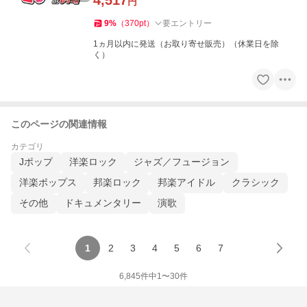
4,517
円
9
%
（
370
pt
）
要エントリー
1ヵ月以内に発送（お取り寄せ販売）（休業日を除
く）
このページの関連情報
カテゴリ
Jポップ
洋楽ロック
ジャズ／フュージョン
洋楽ポップス
邦楽ロック
邦楽アイドル
クラシック
その他
ドキュメンタリー
演歌
1
2
3
4
5
6
7
6,845
件中
1
〜
30
件