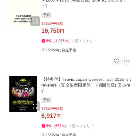
＋2009＋2010 (初回仕様) [Blu-ray 3形態セッ
ト]
予約
15
%OFF価格
16,750
円
9
%
（
1,376
pt
）
要エントリー
2026/8/26に発売予定
【特典付】Travis Japan Concert Tour 2026 ’s t
ravelers（完全生産限定盤） (初回仕様) [Blu-ra
y]
予約
13
%OFF価格
6,917
円
9
%
（
567
pt
）
要エントリー
2026/8/26に発売予定