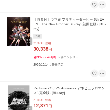
【特典付】ウマ娘 プリティーダービー 6th EV
ENT The New Frontier Blu-ray (初回仕様) [Blu-
ray]
予約
21
%OFF価格
30,338
円
9
%
（
2,494
pt
）
要エントリー
2026/10/14に発売予定
Perfume ZO／Z5 Anniversary”ネビュラロマン
ス”-完全版- [Blu-ray]
21
%OFF価格
12,371
円