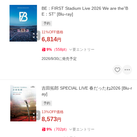
BE：FIRST Stadium Live 2026 We are the”B
E：ST” [Blu-ray]
予約
11
%OFF価格
6,814
円
9
%
（
558
pt
）
要エントリー
2026/9/30に発売予定
吉田拓郎 SPECIAL LIVE 春だったね2026 [Blu-r
ay]
予約
13
%OFF価格
8,573
円
9
%
（
702
pt
）
要エントリー