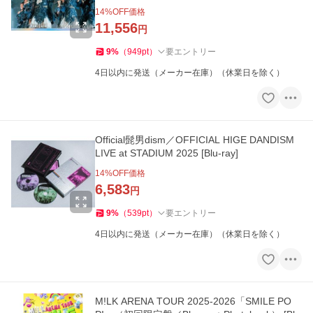
盤） [Blu-ray]
14
%OFF価格
11,556
円
9
%
（
949
pt
）
要エントリー
4日以内に発送（メーカー在庫）（休業日を除く）
Official髭男dism／OFFICIAL HIGE DANDISM
LIVE at STADIUM 2025 [Blu-ray]
14
%OFF価格
6,583
円
9
%
（
539
pt
）
要エントリー
4日以内に発送（メーカー在庫）（休業日を除く）
M!LK ARENA TOUR 2025-2026「SMILE PO