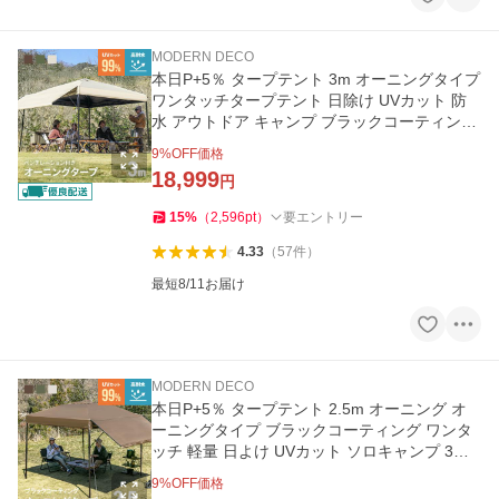
MODERN DECO
本日P+5％ タープテント 3m オーニングタイプ
ワンタッチタープテント 日除け UVカット 防
水 アウトドア キャンプ ブラックコーティング
3ヵ月保証 爆買
9
%OFF価格
18,999
円
15
%
（
2,596
pt
）
要エントリー
4.33
（
57
件
）
最短8/11お届け
MODERN DECO
本日P+5％ タープテント 2.5m オーニング オ
ーニングタイプ ブラックコーティング ワンタ
ッチ 軽量 日よけ UVカット ソロキャンプ 3ヵ
月保証 爆買
9
%OFF価格