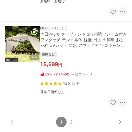
最短8/11お届け
MODERN DECO
本日P+5％ タープテント 3m 補強フレーム付き
ワンタッチ テント本体 軽量 日よけ 簡単 おし
ゃれ UVカット 防水 アウトドア ソロキャンプ
3ヵ月保証 爆買
在庫なし
15,699
円
15
%
（
2,145
pt
）
要エントリー
4.75
（
8
件
）
発送日情報なし
1
2