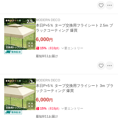
MODERN DECO
本日P+5％ タープ交換用フライシート 2.5m ブ
ラックコーティング 爆買
6,000
円
15
%
（
818
pt
）
要エントリー
最短8/11お届け
MODERN DECO
本日P+5％ タープ交換用フライシート 3m ブラ
ックコーティング 爆買
6,000
円
15
%
（
818
pt
）
要エントリー
最短8/11お届け