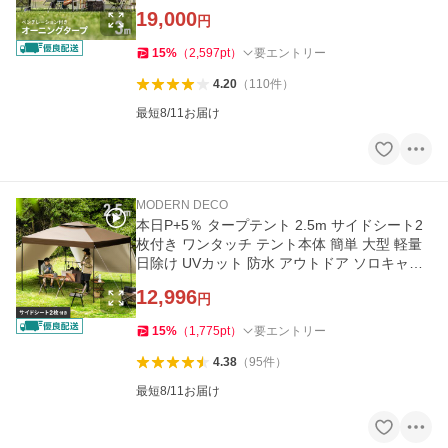
ダンデコ 爆買
19,000
円
15
%
（
2,597
pt
）
要エントリー
4.20
（
110
件
）
最短8/11お届け
MODERN DECO
本日P+5％ タープテント 2.5m サイドシート2
枚付き ワンタッチ テント本体 簡単 大型 軽量
日除け UVカット 防水 アウトドア ソロキャン
プ 3ヵ月保証 爆買
12,996
円
15
%
（
1,775
pt
）
要エントリー
4.38
（
95
件
）
最短8/11お届け