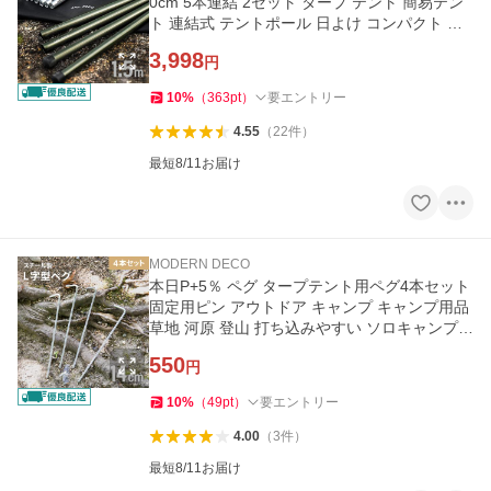
0cm 5本連結 2セット タープ テント 簡易テン
ト 連結式 テントポール 日よけ コンパクト ソ
ロキャンプ 爆買
3,998
円
10
%
（
363
pt
）
要エントリー
4.55
（
22
件
）
最短8/11お届け
MODERN DECO
本日P+5％ ペグ タープテント用ペグ4本セット
固定用ピン アウトドア キャンプ キャンプ用品
草地 河原 登山 打ち込みやすい ソロキャンプ
爆買
550
円
10
%
（
49
pt
）
要エントリー
4.00
（
3
件
）
最短8/11お届け