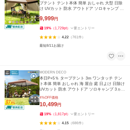
プテント テント本体 簡単 おしゃれ 大型 日除
け UVカット 防水 アウトドア ソロキャンプ 3
ヵ月保証 爆買
9,999
円
19
%
（
1,729
pt
）
要エントリー
4.22
（
761
件
）
最短8/11お届け
MODERN DECO
本日P+5％ タープテント 3m ワンタッチ テン
ト本体 簡単 おしゃれ 海 屋台 庭 日よけ 日除け
UVカット 防水 アウトドア ソロキャンプ 3ヵ月
保証 爆買
4
%OFF価格
10,499
円
19
%
（
1,817
pt
）
要エントリー
4.15
（
686
件
）