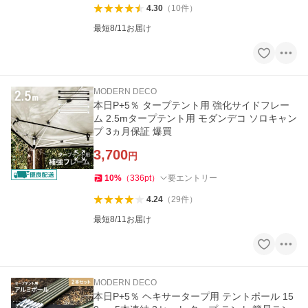
4.30
（
10
件
）
最短8/11お届け
MODERN DECO
本日P+5％ タープテント用 強化サイドフレー
ム 2.5mタープテント用 モダンデコ ソロキャン
プ 3ヵ月保証 爆買
3,700
円
10
%
（
336
pt
）
要エントリー
4.24
（
29
件
）
最短8/11お届け
MODERN DECO
本日P+5％ ヘキサータープ用 テントポール 15