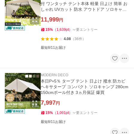
付 ワンタッチ テント本体 軽量 日よけ 簡単 お
しゃれ UVカット 防水 アウトドア ソロキャン
プ 3ヵ月保証 爆買
11,999
円
15
%
（
1,639
pt
）
要エントリー
4.08
（
36
件
）
最短8/11お届け
MODERN DECO
本日P+5％ タープ テント 日よけ 撥水 防カビ
ヘキサタープ コンパクト ソロキャンプ 280cm
150cmポール付き 3ヵ月保証 爆買
7,997
円
15
%
（
1,091
pt
）
要エントリー
最短8/11お届け