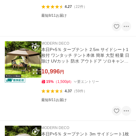
4.27
（
22
件
）
最短8/11お届け
MODERN DECO
本日P+5％ タープテント 2.5m サイドシート1
枚付 ワンタッチ テント本体 簡単 大型 軽量 日
除け UVカット 防水 アウトドア ソロキャンプ
3ヵ月保証 爆買
10,996
円
15
%
（
1,500
pt
）
要エントリー
4.37
（
59
件
）
最短8/11お届け
MODERN DECO
本日P+5％ タープテント 3m サイドシート1枚