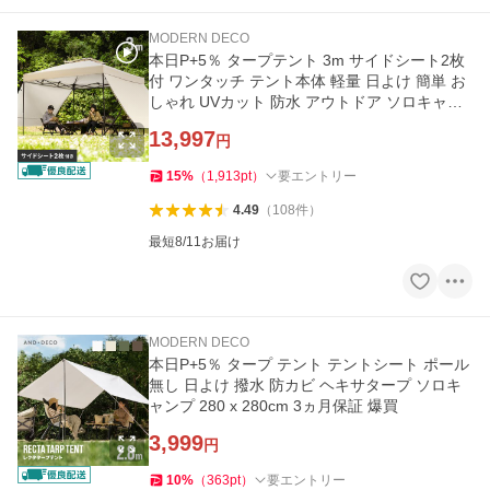
MODERN DECO
本日P+5％ タープテント 3m サイドシート2枚
付 ワンタッチ テント本体 軽量 日よけ 簡単 お
しゃれ UVカット 防水 アウトドア ソロキャン
プ 3ヵ月保証 爆買
13,997
円
15
%
（
1,913
pt
）
要エントリー
4.49
（
108
件
）
最短8/11お届け
MODERN DECO
本日P+5％ タープ テント テントシート ポール
無し 日よけ 撥水 防カビ ヘキサタープ ソロキ
ャンプ 280 x 280cm 3ヵ月保証 爆買
3,999
円
10
%
（
363
pt
）
要エントリー