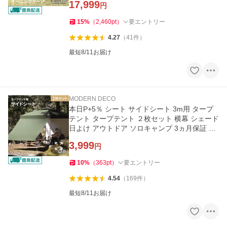
17,999
円
15
%
（
2,460
pt
）
要エントリー
4.27
（
41
件
）
最短8/11お届け
MODERN DECO
本日P+5％ シート サイドシート 3m用 タープ
テント タープテント ２枚セット 横幕 シェード
日よけ アウトドア ソロキャンプ 3ヵ月保証 爆
買
3,999
円
10
%
（
363
pt
）
要エントリー
4.54
（
169
件
）
最短8/11お届け