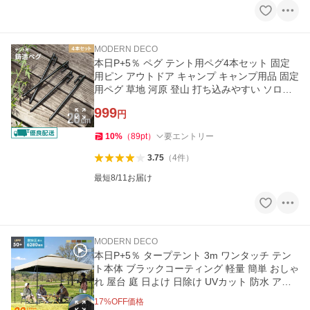
MODERN DECO
本日P+5％ ペグ テント用ペグ4本セット 固定
用ピン アウトドア キャンプ キャンプ用品 固定
用ペグ 草地 河原 登山 打ち込みやすい ソロキ
ャンプ 爆買
999
円
10
%
（
89
pt
）
要エントリー
3.75
（
4
件
）
最短8/11お届け
MODERN DECO
本日P+5％ タープテント 3m ワンタッチ テン
ト本体 ブラックコーティング 軽量 簡単 おしゃ
れ 屋台 庭 日よけ 日除け UVカット 防水 アウ
トドア 3ヵ月保証 爆買
17
%OFF価格