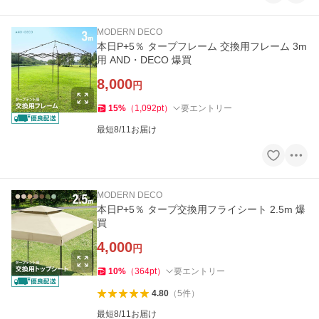
MODERN DECO
本日P+5％ タープフレーム 交換用フレーム 3m
用 AND・DECO 爆買
8,000
円
15
%
（
1,092
pt
）
要エントリー
最短8/11お届け
MODERN DECO
本日P+5％ タープ交換用フライシート 2.5m 爆
買
4,000
円
10
%
（
364
pt
）
要エントリー
4.80
（
5
件
）
最短8/11お届け