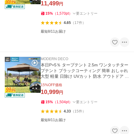
11,499
円
15
%
（
1,570
pt
）
要エントリー
4.65
（
17
件
）
最短8/11お届け
MODERN DECO
本日P+5％ タープテント 2.5m ワンタッチター
プテント ブラックコーティング 簡単 おしゃれ
大型 軽量 日除け UVカット 防水 アウトドア 3
ヵ月保証 爆買
15
%OFF価格
10,999
円
15
%
（
1,504
pt
）
要エントリー
4.33
（
15
件
）
最短8/11お届け