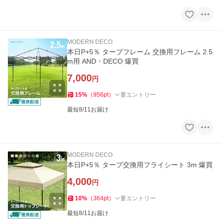
MODERN DECO
本日P+5％ タープフレーム 交換用フレーム 2.5
m用 AND・DECO 爆買
7,000
円
15
%
（
956
pt
）
要エントリー
最短8/11お届け
MODERN DECO
本日P+5％ タープ交換用フライシート 3m 爆買
4,000
円
10
%
（
364
pt
）
要エントリー
最短8/11お届け