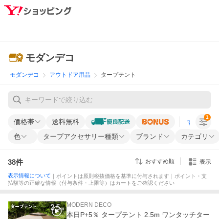
モダンデコ
モダンデコ
アウトドア用品
タープテント
1
価格帯
送料無料
すべての条
色
タープアクセサリー種類
ブランド
カテゴリ
38
件
おすすめ順
表示
表示情報について
｜ポイントは原則税抜価格を基準に付与されます｜ポイント・支
払額等の正確な情報（付与条件・上限等）はカートをご確認ください
MODERN DECO
本日P+5％ タープテント 2.5m ワンタッチター