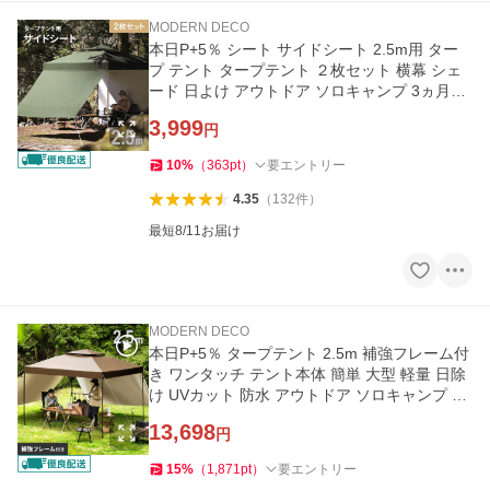
MODERN DECO
本日P+5％ シート サイドシート 2.5m用 ター
プ テント タープテント ２枚セット 横幕 シェ
ード 日よけ アウトドア ソロキャンプ 3ヵ月保
証 爆買
3,999
円
10
%
（
363
pt
）
要エントリー
4.35
（
132
件
）
最短8/11お届け
MODERN DECO
本日P+5％ タープテント 2.5m 補強フレーム付
き ワンタッチ テント本体 簡単 大型 軽量 日除
け UVカット 防水 アウトドア ソロキャンプ 3
ヵ月保証 爆買
13,698
円
15
%
（
1,871
pt
）
要エントリー