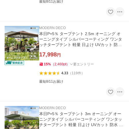
最短8/11お届け
MODERN DECO
本日P+5％ タープテント 2.5m オーニング オ
ーニングタイプ シルバーコーティング ワンタ
ッチタープテント 軽量 日よけ UVカット 防水
モダンデコ 爆買
17,998
円
15
%
（
2,460
pt
）
要エントリー
4.33
（
119
件
）
最短8/11お届け
MODERN DECO
本日P+5％ タープテント 3m オーニング オー
ニングタイプ シルバーコーティング ワンタッ
チタープテント 軽量 日よけ UVカット 防水 モ