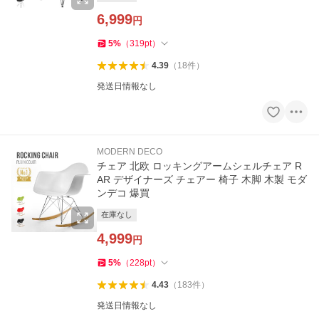
6,999
円
5
%
（
319
pt
）
4.39
（
18
件
）
発送日情報なし
MODERN DECO
チェア 北欧 ロッキングアームシェルチェア R
AR デザイナーズ チェアー 椅子 木脚 木製 モダ
ンデコ 爆買
在庫なし
4,999
円
5
%
（
228
pt
）
4.43
（
183
件
）
発送日情報なし