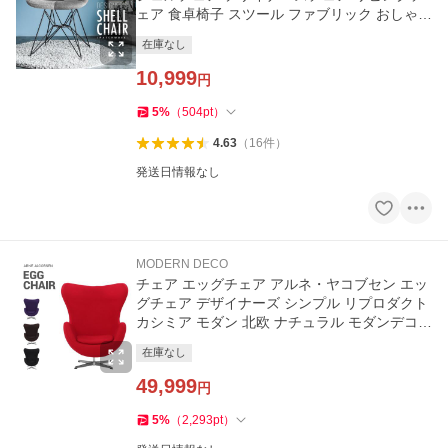
ェア 食卓椅子 スツール ファブリック おしゃれ
爆買
在庫なし
10,999
円
5
%
（
504
pt
）
4.63
（
16
件
）
発送日情報なし
MODERN DECO
チェア エッグチェア アルネ・ヤコブセン エッ
グチェア デザイナーズ シンプル リプロダクト
カシミア モダン 北欧 ナチュラル モダンデコ
爆買
在庫なし
49,999
円
5
%
（
2,293
pt
）