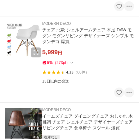
MODERN DECO
チェア 北欧 シェルアームチェア 木足 DAW モ
ダン モダンリビング デザイナーズ シンプル モ
ダンデコ 爆買
5,999
円
5
%
（
273
pt
）
4.33
（
60
件
）
13日以内に発送
MODERN DECO
イームズチェア ダイニングチェア おしゃれ 木
目調 チェア シェルチェア デザイナーズチェア
リビングチェア 食卓椅子 スツール 爆買
在庫なし