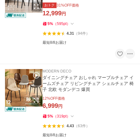
おトク
31
%OFF価格
12,999
円
5
%
（
595
pt
）
4.31
（
94
件
）
最短8/8お届け
MODERN DECO
ダイニングチェア おしゃれ マーブルチェア イ
ームズチェア リビングチェア シェルチェア 椅
子 北欧 モダンデコ 爆買
12
%OFF価格
6,999
円
5
%
（
319
pt
）
4.43
（
63
件
）
最短8/8お届け