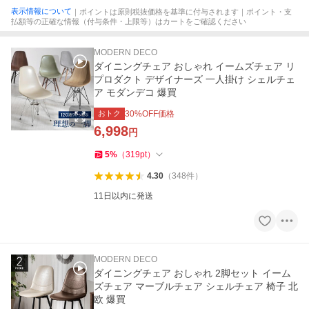
表示情報について
｜ポイントは原則税抜価格を基準に付与されます｜ポイント・支
払額等の正確な情報（付与条件・上限等）はカートをご確認ください
MODERN DECO
ダイニングチェア おしゃれ イームズチェア リ
プロダクト デザイナーズ 一人掛け シェルチェ
ア モダンデコ 爆買
おトク
30
%OFF価格
6,998
円
5
%
（
319
pt
）
4.30
（
348
件
）
11日以内に発送
MODERN DECO
ダイニングチェア おしゃれ 2脚セット イーム
ズチェア マーブルチェア シェルチェア 椅子 北
欧 爆買