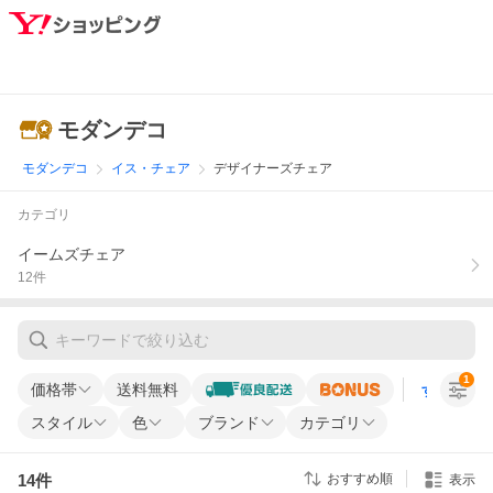
モダンデコ
モダンデコ
イス・チェア
デザイナーズチェア
カテゴリ
イームズチェア
12
件
1
価格帯
送料無料
すべての条
スタイル
色
ブランド
カテゴリ
14
件
おすすめ順
表示