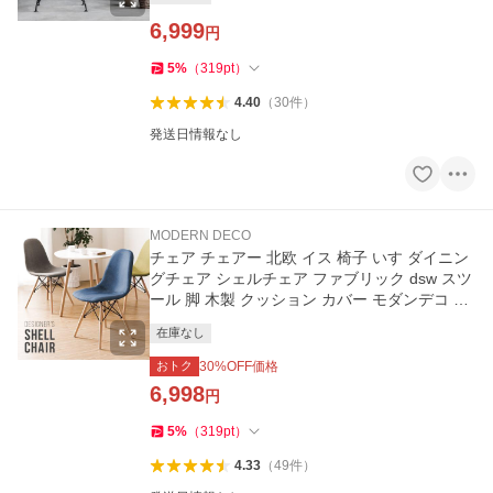
6,999
円
5
%
（
319
pt
）
4.40
（
30
件
）
発送日情報なし
MODERN DECO
チェア チェアー 北欧 イス 椅子 いす ダイニン
グチェア シェルチェア ファブリック dsw スツ
ール 脚 木製 クッション カバー モダンデコ 爆
買
在庫なし
おトク
30
%OFF価格
6,998
円
5
%
（
319
pt
）
4.33
（
49
件
）