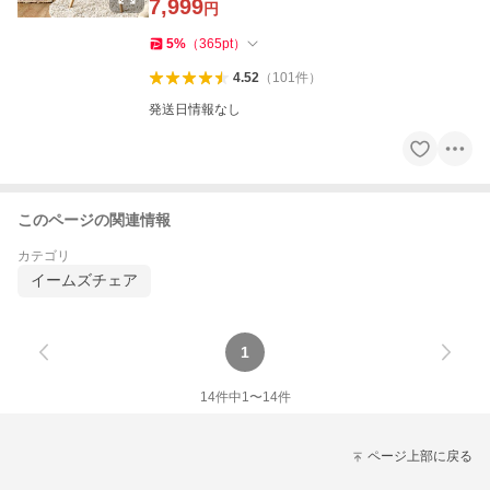
7,999
円
5
%
（
365
pt
）
4.52
（
101
件
）
発送日情報なし
このページの関連情報
カテゴリ
イームズチェア
1
14
件中
1
〜
14
件
ページ上部に戻る