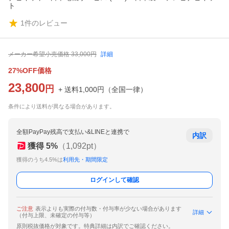
ト
1
件のレビュー
メーカー希望小売価格
33,000
円
詳細
27%OFF価格
23,800
円
+ 送料
1,000
円
（
全国一律
）
条件により送料が異なる場合があります。
全額PayPay残高で支払い&LINEと連携で
内訳
獲得
5
%
（
1,092
pt）
獲得のうち4.5%は
利用先・期間限定
ログインして確認
ご注意
表示よりも実際の付与数・付与率が少ない場合があります
詳細
（付与上限、未確定の付与等）
原則税抜価格が対象です。特典詳細は内訳でご確認ください。