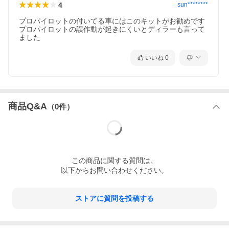
4
sun********
プロパイロットの付いてる車にはこのキットがお勧めです

プロパイロットの誤作動が起きにくいとディラーも言って
ました
いいね
0
商品Q&A
（
0
件）
この
商品
に関する質問は、
以下からお問い合わせください。
ストアに質問を投稿する