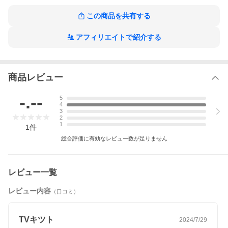
グループ(1)は【キットA】NTC-304を、グループ(2)は【キット
B】NTC-33をお選び下さい。
この商品を共有する
※上記適合は2026年7月時点の情報に基づいております。
アフィリエイトで紹介する
商品レビュー
-.--
5
4
3
2
1
1
件
総合評価に有効なレビュー数が足りません
レビュー一覧
レビュー内容
（口コミ）
TVキツト
2024/7/29