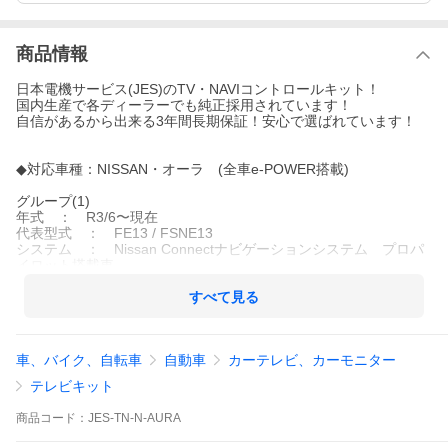
商品情報
日本電機サービス(JES)のTV・NAVIコントロールキット！
国内生産で各ディーラーでも純正採用されています！
自信があるから出来る3年間長期保証！安心で選ばれています！
◆対応車種：NISSAN・オーラ (全車e-POWER搭載)
グループ(1)
年式 ： R3/6〜現在
代表型式 ： FE13 / FSNE13
システム ： Nissan Connectナビゲーションシステム プロパ
イロット搭載車
操作範囲 ： 目的地設定：× 自車位置：○ DVD：-
※プロパイロット時でも使用可能ですが、目的地設定は行う事は
すべて見る
出来ません。
グループ(2)
車、バイク、自転車
自動車
カーテレビ、カーモニター
年式 ： R3/6〜現在
代表型式 ： FE13 / FSNE13
テレビキット
システム ： Nissan Connectナビゲーションシステム プロパ
イロット非搭載車
商品
コード：
JES-TN-N-AURA
操作範囲 ： 目的地設定：○ 自車位置：× DVD：-