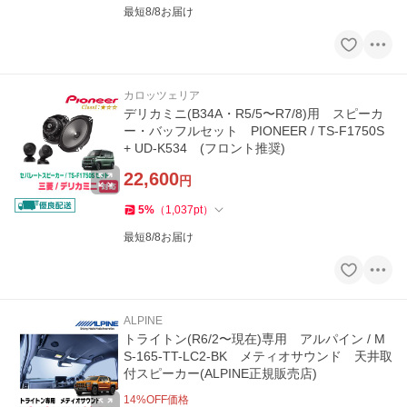
最短8/8お届け
カロッツェリア
デリカミニ(B34A・R5/5〜R7/8)用 スピーカ
ー・バッフルセット PIONEER / TS-F1750S
+ UD-K534 (フロント推奨)
22,600
円
5
%
（
1,037
pt
）
最短8/8お届け
ALPINE
トライトン(R6/2〜現在)専用 アルパイン / M
S-165-TT-LC2-BK メティオサウンド 天井取
付スピーカー(ALPINE正規販売店)
14
%OFF価格