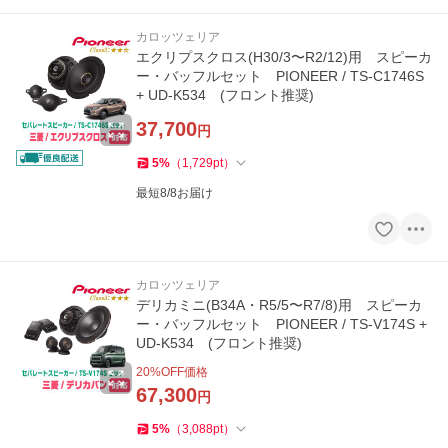
カロッツェリア
エクリプスクロス(H30/3〜R2/12)用 スピーカ
ー・バッフルセット PIONEER / TS-C1746S
+ UD-K534 (フロント推奨)
37,700
円
5
%
（
1,729
pt
）
最短8/8お届け
カロッツェリア
デリカミニ(B34A・R5/5〜R7/8)用 スピーカ
ー・バッフルセット PIONEER / TS-V174S +
UD-K534 (フロント推奨)
20
%OFF価格
67,300
円
5
%
（
3,088
pt
）