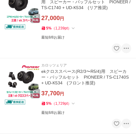
用 スピーカー・バッフルセット PIONEER /
TS-C1740 + UD-K534 (リア推奨)
27,000
円
5
%
（
1,239
pt
）
最短8/8お届け
カロッツェリア
ekクロススペース(R2/3〜R5/4)用 スピーカ
ー・バッフルセット PIONEER / TS-C1740S
+ UD-K534 (フロント推奨)
37,700
円
5
%
（
1,729
pt
）
最短8/8お届け