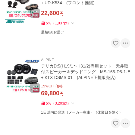
+ UD-K534 (フロント推奨)
22,600
円
5
%
（
1,037
pt
）
最短8/8お届け
ALPINE
デリカD:5(H19/1〜H31/2)専用セット 天井取
付スピーカー＆デッドニング MS-165-D5-1-E
+ KTX-DSMS-01 (ALPINE正規販売店)
15
%OFF価格
69,800
円
5
%
（
3,203
pt
）
1日以内に発送（メーカー在庫）（休業日を除く）