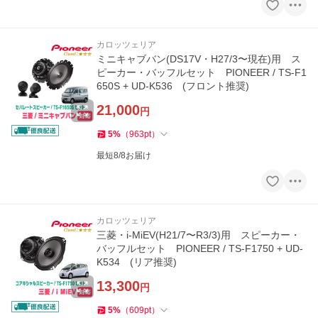
カロッツェリア
ミニキャブバン(DS17V・H27/3〜現在)用 ス
ピーカー・バッフルセット PIONEER / TS-F1
650S + UD-K536 (フロント推奨)
21,000
円
5
%
（
963
pt
）
最短8/8お届け
カロッツェリア
三菱・i-MiEV(H21/7〜R3/3)用 スピーカー・
バッフルセット PIONEER / TS-F1750 + UD-
K534 (リア推奨)
13,300
円
5
%
（
609
pt
）