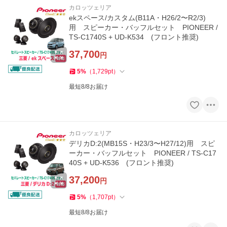
カロッツェリア
ekスペース/カスタム(B11A・H26/2〜R2/3)
用 スピーカー・バッフルセット PIONEER /
TS-C1740S + UD-K534 (フロント推奨)
37,700
円
5
%
（
1,729
pt
）
最短8/8お届け
カロッツェリア
デリカD:2(MB15S・H23/3〜H27/12)用 スピ
ーカー・バッフルセット PIONEER / TS-C17
40S + UD-K536 (フロント推奨)
37,200
円
5
%
（
1,707
pt
）
最短8/8お届け