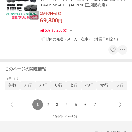
TX-DSMS-01 (ALPINE正規販売店)
15
%OFF価格
69,800
円
5
%
（
3,203
pt
）
1日以内に発送（メーカー在庫）（休業日を除く）
このページの関連情報
カテゴリ
英数
ア行
カ行
サ行
タ行
ハ行
マ行
ラ行
1
2
3
4
5
6
7
194
件中
1
〜
30
件