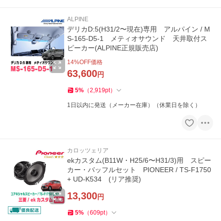
ALPINE
デリカD:5(H31/2〜現在)専用 アルパイン / M
S-165-D5-1 メティオサウンド 天井取付ス
ピーカー(ALPINE正規販売店)
14
%OFF価格
63,600
円
5
%
（
2,919
pt
）
1日以内に発送（メーカー在庫）（休業日を除く）
カロッツェリア
ekカスタム(B11W・H25/6〜H31/3)用 スピー
カー・バッフルセット PIONEER / TS-F1750
+ UD-K534 (リア推奨)
13,300
円
5
%
（
609
pt
）