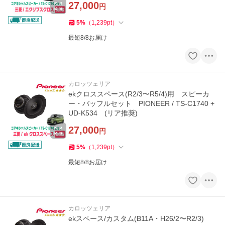
27,000
円
5
%
（
1,239
pt
）
最短8/8お届け
カロッツェリア
ekクロススペース(R2/3〜R5/4)用 スピーカ
ー・バッフルセット PIONEER / TS-C1740 +
UD-K534 (リア推奨)
27,000
円
5
%
（
1,239
pt
）
最短8/8お届け
カロッツェリア
ekスペース/カスタム(B11A・H26/2〜R2/3)