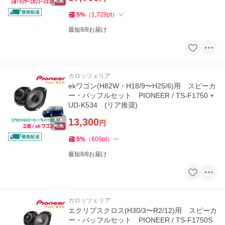
5
%
（
1,729
pt
）
最短8/8お届け
カロッツェリア
ekワゴン(H82W・H18/9〜H25/6)用 スピーカ
ー・バッフルセット PIONEER / TS-F1750 +
UD-K534 (リア推奨)
13,300
円
5
%
（
609
pt
）
最短8/8お届け
カロッツェリア
エクリプスクロス(H30/3〜R2/12)用 スピーカ
ー・バッフルセット PIONEER / TS-F1750S