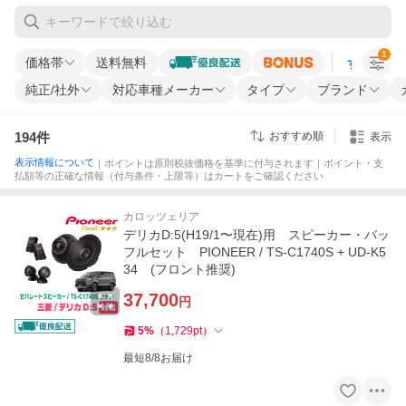
1
価格帯
送料無料
すべての条
純正/社外
対応車種メーカー
タイプ
ブランド
194
件
おすすめ順
表示
表示情報について
｜ポイントは原則税抜価格を基準に付与されます｜ポイント・支
払額等の正確な情報（付与条件・上限等）はカートをご確認ください
カロッツェリア
デリカD:5(H19/1〜現在)用 スピーカー・バッ
フルセット PIONEER / TS-C1740S + UD-K5
34 (フロント推奨)
37,700
円
5
%
（
1,729
pt
）
最短8/8お届け