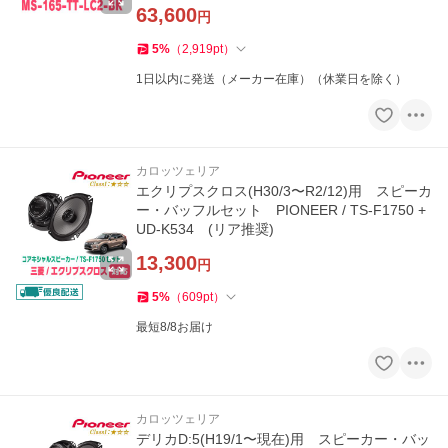
63,600
円
5
%
（
2,919
pt
）
1日以内に発送（メーカー在庫）（休業日を除く）
カロッツェリア
エクリプスクロス(H30/3〜R2/12)用 スピーカ
ー・バッフルセット PIONEER / TS-F1750 +
UD-K534 (リア推奨)
13,300
円
5
%
（
609
pt
）
最短8/8お届け
カロッツェリア
デリカD:5(H19/1〜現在)用 スピーカー・バッ