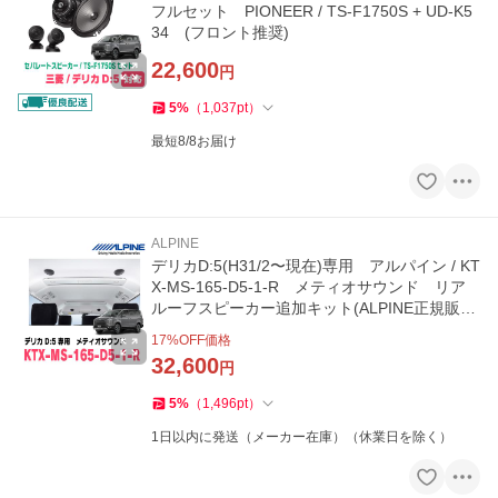
フルセット PIONEER / TS-F1750S + UD-K5
34 (フロント推奨)
22,600
円
5
%
（
1,037
pt
）
最短8/8お届け
ALPINE
デリカD:5(H31/2〜現在)専用 アルパイン / KT
X-MS-165-D5-1-R メティオサウンド リア
ルーフスピーカー追加キット(ALPINE正規販売
店)
17
%OFF価格
32,600
円
5
%
（
1,496
pt
）
1日以内に発送（メーカー在庫）（休業日を除く）