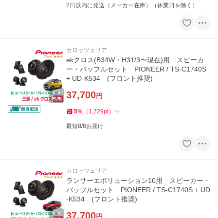
2日以内に発送（メーカー在庫）（休業日を除く）
カロッツェリア
ekクロス(B34W・H31/3〜現在)用 スピーカ
ー・バッフルセット PIONEER / TS-C1740S
+ UD-K534 (フロント推奨)
37,700
円
5
%
（
1,729
pt
）
最短8/8お届け
カロッツェリア
ランサーエボリューション10用 スピーカー・
バッフルセット PIONEER / TS-C1740S + UD
-K534 (フロント推奨)
37,700
円