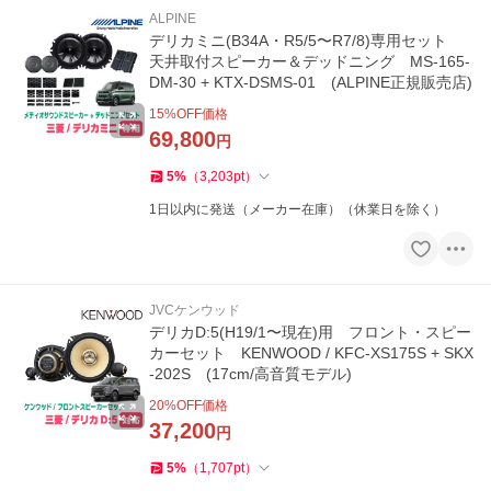
ALPINE
デリカミニ(B34A・R5/5〜R7/8)専用セット
天井取付スピーカー＆デッドニング MS-165-
DM-30 + KTX-DSMS-01 (ALPINE正規販売店)
15
%OFF価格
69,800
円
5
%
（
3,203
pt
）
1日以内に発送（メーカー在庫）（休業日を除く）
JVCケンウッド
デリカD:5(H19/1〜現在)用 フロント・スピー
カーセット KENWOOD / KFC-XS175S + SKX
-202S (17cm/高音質モデル)
20
%OFF価格
37,200
円
5
%
（
1,707
pt
）