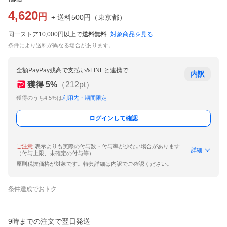
4,620
円
+ 送料
500
円
（
東京都
）
同一ストア10,000円以上で
送料無料
対象商品を見る
条件により送料が異なる場合があります。
全額PayPay残高で支払い&LINEと連携で
内訳
獲得
5
%
（
212
pt）
獲得のうち4.5%は
利用先・期間限定
ログインして確認
ご注意
表示よりも実際の付与数・付与率が少ない場合があります
詳細
（付与上限、未確定の付与等）
原則税抜価格が対象です。特典詳細は内訳でご確認ください。
条件達成でおトク
9時までの注文で翌日発送