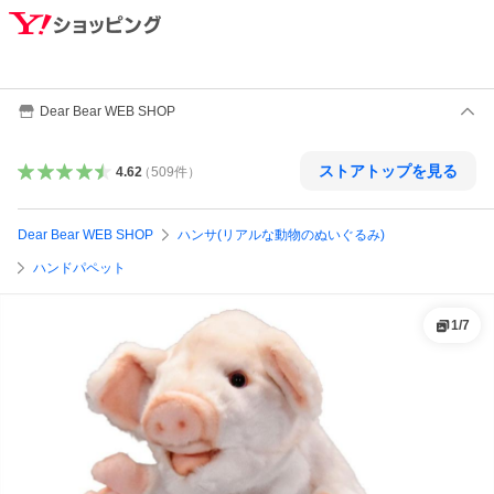
Dear Bear WEB SHOP
ストアトップを見る
4.62
（
509
件
）
Dear Bear WEB SHOP
ハンサ(リアルな動物のぬいぐるみ)
ハンドパペット
1
/
7