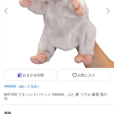
おまかせ比較
お気に入り
HANSA（ぬいぐるみ）
BH7339 ブタ ハンドパペット HANSA ぶた 豚 リアル 爆買 母の
日
価格