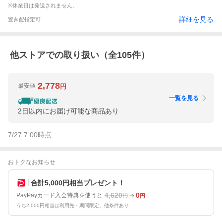
※休業日は発送されません。
詳細を見る
置き配指定可
他ストアでの取り扱い（全
105
件）
2,778
最安値
円
一覧を見る
2日以内にお届け可能な商品あり
7/27 7:00
時点
おトクなお知らせ
合計5,000円相当プレゼント！
4,620
0
PayPayカード入会特典を使うと
円
円
うち2,000円相当は利用先・期間限定。他条件あり