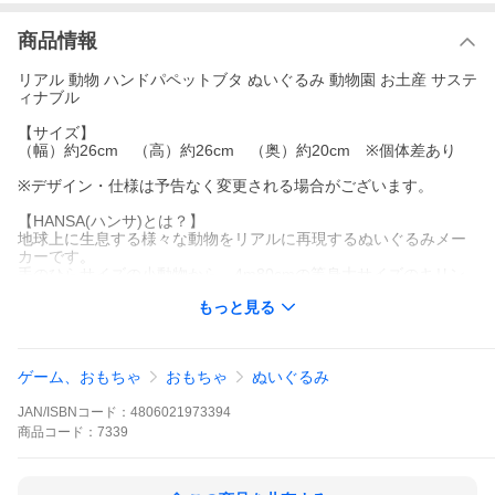
商品情報
リアル 動物 ハンドパペットブタ ぬいぐるみ 動物園 お土産 サステ
ィナブル
【サイズ】
（幅）約26cm （高）約26cm （奥）約20cm ※個体差あり
※デザイン・仕様は予告なく変更される場合がございます。
【HANSA(ハンサ)とは？】
地球上に生息する様々な動物をリアルに再現するぬいぐるみメー
カーです。
手のひらサイズの小動物から、4m80cmの等身大サイズのキリン
まで、7000種以上の様々な生物を研究し、細部までリアルなぬい
もっと見る
ぐるみを製造しています。
環境保全を理念に掲げるHANSAは、美しい地球に住む動物たちの
姿を次世代に伝えるため、ぬいぐるみを通して生物の多様性を発
信し続けています。
ゲーム、おもちゃ
おもちゃ
ぬいぐるみ
JAN/ISBNコード：
4806021973394
商品
コード：
7339