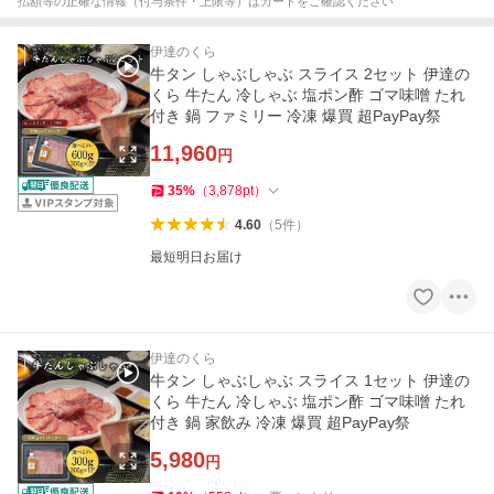
払額等の正確な情報（付与条件・上限等）はカートをご確認ください
伊達のくら
牛タン しゃぶしゃぶ スライス 2セット 伊達の
くら 牛たん 冷しゃぶ 塩ポン酢 ゴマ味噌 たれ
付き 鍋 ファミリー 冷凍 爆買 超PayPay祭
11,960
円
35
%
（
3,878
pt
）
4.60
（
5
件
）
最短明日お届け
伊達のくら
牛タン しゃぶしゃぶ スライス 1セット 伊達の
くら 牛たん 冷しゃぶ 塩ポン酢 ゴマ味噌 たれ
付き 鍋 家飲み 冷凍 爆買 超PayPay祭
5,980
円