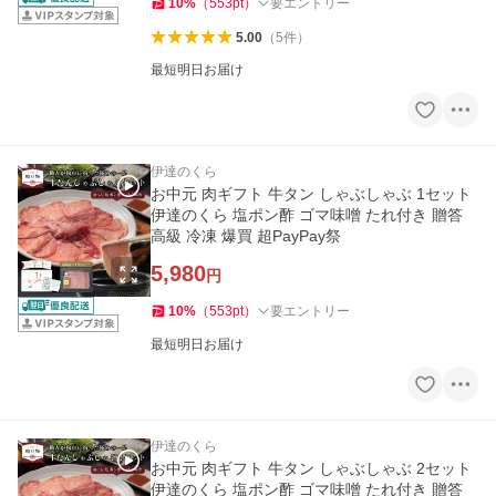
10
%
（
553
pt
）
要エントリー
5.00
（
5
件
）
最短明日お届け
伊達のくら
お中元 肉ギフト 牛タン しゃぶしゃぶ 1セット
伊達のくら 塩ポン酢 ゴマ味噌 たれ付き 贈答
高級 冷凍 爆買 超PayPay祭
5,980
円
10
%
（
553
pt
）
要エントリー
最短明日お届け
伊達のくら
お中元 肉ギフト 牛タン しゃぶしゃぶ 2セット
伊達のくら 塩ポン酢 ゴマ味噌 たれ付き 贈答