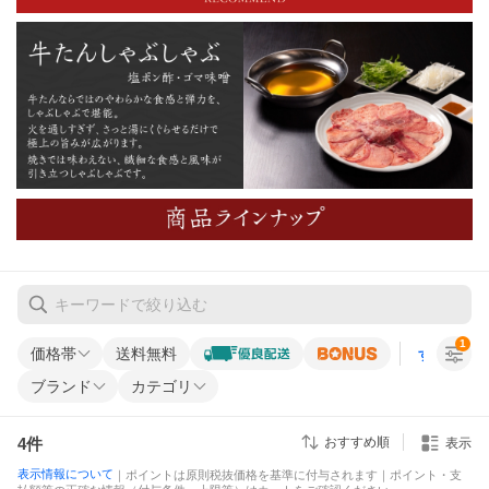
1
価格帯
送料無料
すべての条
ブランド
カテゴリ
4
件
おすすめ順
表示
表示情報について
｜ポイントは原則税抜価格を基準に付与されます｜ポイント・支