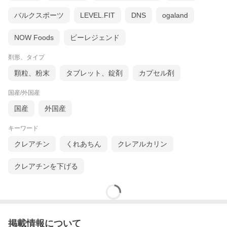
バルクスポーツ
LEVEL.FIT
DNS
ogaland
NOW Foods
ビーレジェンド
剤形、タイプ
顆粒、粉末
タブレット、錠剤
カプセル剤
国産/外国産
国産
外国産
キーワード
クレアチン
くれあちん
クレアルカリン
クレアチンを下げる
掲載情報について