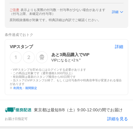
ご注意
表示よりも実際の付与数・付与率が少ない場合があります
詳細
（付与上限、未確定の付与等）
原則税抜価格が対象です。特典詳細は内訳でご確認ください。
条件達成でおトク
VIPスタンプ
詳細
あと
3
商品購入でVIP
VIPになると+
2
％
※
・VIPスタンプを貯めるにはログインする必要があります
・この商品は対象です（通常価格3,000円以上）
・有効期限は最新のスタンプ獲得から60日間です
・当ストアのVIPスタンプが終了、もしくは付与条件や特典倍率等が変更される場合
があります
※
利用先・期間限定
東京都は最短8/8（土）9:00-12:00の間でお届け
詳細を見る
お届け日指定可