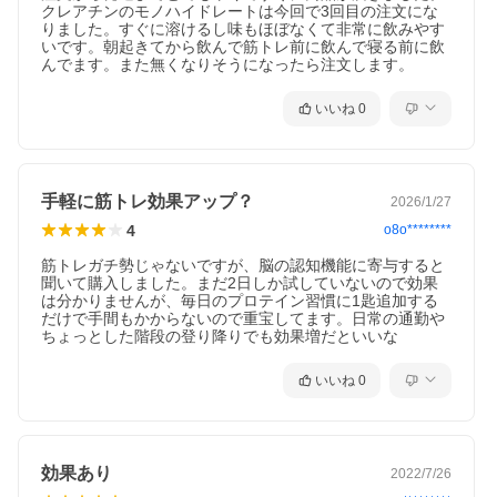
クレアチンのモノハイドレートは今回で3回目の注文にな
りました。すぐに溶けるし味もほぼなくて非常に飲みやす
いです。朝起きてから飲んで筋トレ前に飲んで寝る前に飲
んでます。また無くなりそうになったら注文します。
いいね
0
手軽に筋トレ効果アップ？
2026/1/27
4
o8o********
筋トレガチ勢じゃないですが、脳の認知機能に寄与すると
聞いて購入しました。まだ2日しか試していないので効果
は分かりませんが、毎日のプロテイン習慣に1匙追加する
だけで手間もかからないので重宝してます。日常の通勤や
ちょっとした階段の登り降りでも効果増だといいな
いいね
0
効果あり
2022/7/26