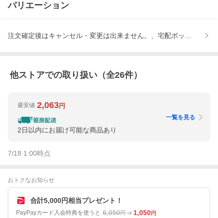
バリエーション
注文確定後はキャンセル・変更は出来ません。、宅配ボックスや玄
他ストアでの取り扱い（全
26
件）
2,063
最安値
円
一覧を見る
2日以内にお届け可能な商品あり
7/18 1:00
時点
おトクなお知らせ
合計5,000円相当プレゼント！
6,050
1,050
PayPayカード入会特典を使うと
円
円