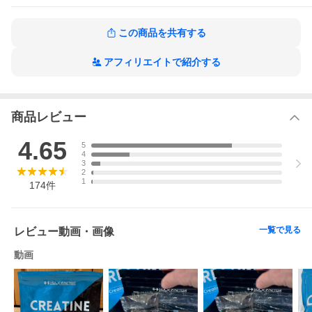
【HULX-FACTOR公式ショップ】当ショップ以外から購入された
場合の品質保証は一切できかねます。
※リサイクルショップなどの非正規転売品・品質劣化品にご注意
この商品を共有する
ください※
アフィリエイトで紹介する
商品レビュー
4.65
5
4
3
2
1
174
件
一覧で見る
レビュー動画・画像
動画