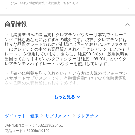
うち2,000円相当は利用先・期間限定。他条件あり
商品情報
・【純度99.9％の高品質】クレアチンパウダーは本気でトレーニ
ングに挑むあなたにおすすめの成分です。現在、クレアチンには
様々な品質グレードのものが市場に出回っておりハルクファクタ
ーはクレアチンの中でも高品質とされる「 クレアチン モノハイド
レート 」を使用しています。さらに、純度99.5％の一般用原料も
出回っておりますがハルクファクターは純度「99.9%」というク
レアチンモノハイドレート パウダーを使用しています。
・「確かに栄養を取り入れたい」という方に人気のパフォーマン
スサポートサプリメントです。有酸素運動だけでなく無酸素運動
をする際の栄養補給にもおすすめです。
・【こだわりの高品質】非常に細かい粉末で溶けやすく、プロテ
もっと見る
インなどのドリンクに混ぜても味を損ねないノンフレーバー（無
味無臭）。人工甘味料や香料も一切使用していません。
・【高コスパ】ハルクファクター クレアチンは内容量1kg（約200
ダイエット、健康
サプリメント
クレアチン
杯分）とコストパフォーマンスも優れています（1日1回目安のク
レアチン摂取で約6ヶ月分以上）。柄が長く奥底まですくいやすい
JAN/ISBNコード：
4582139625461
スプーン付きで、届いたその日からお召し上がりいただけます。
商品
コード：
8600hu10102