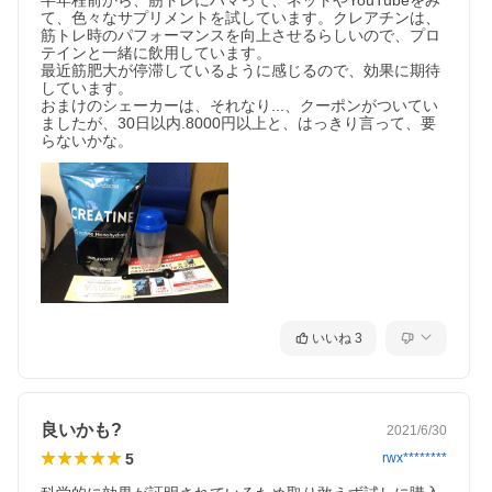
半年程前から、筋トレにハマって、ネットやYouTubeをみ
て、色々なサプリメントを試しています。クレアチンは、
筋トレ時のパフォーマンスを向上させるらしいので、プロ
テインと一緒に飲用しています。

最近筋肥大が停滞しているように感じるので、効果に期待
しています。

おまけのシェーカーは、それなり...、クーポンがついてい
ましたが、30日以内.8000円以上と、はっきり言って、要
らないかな。
いいね
3
良いかも?
2021/6/30
5
rwx********