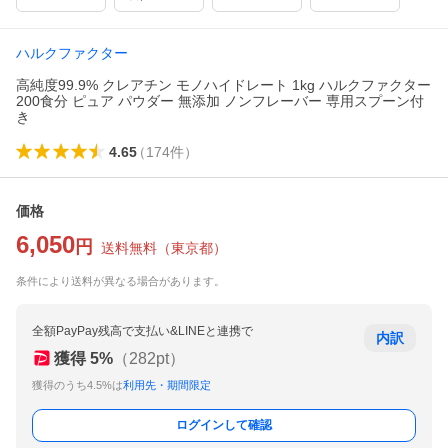
ハルクファクター
高純度99.9% クレアチン モノハイドレート 1kg ハルクファクター
200食分 ピュア パウダー 無添加 ノンフレーバー 専用スプーン付
き
4.65
（
174
件
）
価格
6,050
円
送料無料
（
東京都
）
条件により送料が異なる場合があります。
全額PayPay残高で支払い&LINEと連携で
内訳
獲得
5
%
（
282
pt）
獲得のうち4.5%は
利用先・期間限定
ログインして確認