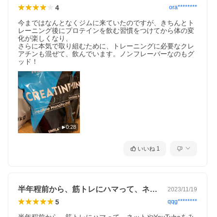
4
ora********
今まではなんとなくジムに来ていたのですが、きちんとト
レーニング後にプロテインを飲む習慣をつけてから体の変
化が楽しくなり、

さらに本気で取り組むために、トレーニングに必要なクレ
アチンも混ぜて、飲んでいます。ノンフレーバーなのもグ
ッド！
0:28
いいね
1
半年程前から、筋トレにハマって、ネット…
2023/11/19
5
qqg********