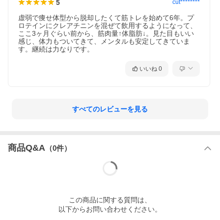
5
cut********
虚弱で痩せ体型から脱却したくて筋トレを始めて6年。プ
ロテインにクレアチニンを混ぜて飲用するようになって、
ここ3ヶ月ぐらい前から、筋肉量↑体脂肪↓。見た目もいい
感じ、体力もついてきて、メンタルも安定してきていま
す。継続は力なりです。
いいね
0
すべてのレビューを見る
商品Q&A
（
0
件）
この
商品
に関する質問は、
以下からお問い合わせください。