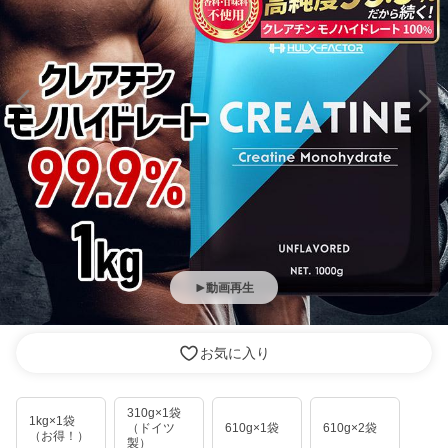
動画再生
お気に入り
310g×1袋
1kg×1袋
（ドイツ
610g×1袋
610g×2袋
（お得！）
製）