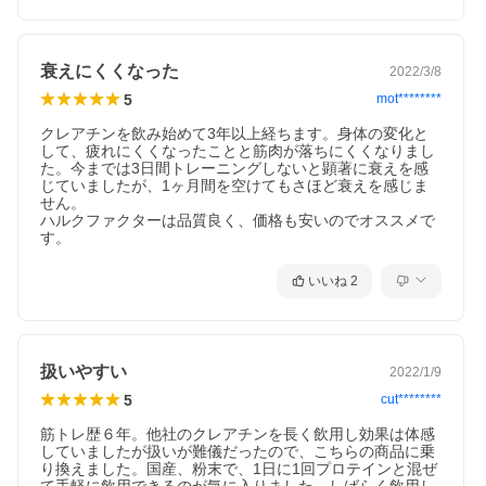
衰えにくくなった
2022/3/8
5
mot********
クレアチンを飲み始めて3年以上経ちます。身体の変化と
して、疲れにくくなったことと筋肉が落ちにくくなりまし
た。今までは3日間トレーニングしないと顕著に衰えを感
じていましたが、1ヶ月間を空けてもさほど衰えを感じま
せん。

ハルクファクターは品質良く、価格も安いのでオススメで
す。
いいね
2
扱いやすい
2022/1/9
5
cut********
筋トレ歴６年。他社のクレアチンを長く飲用し効果は体感
していましたが扱いが難儀だったので、こちらの商品に乗
り換えました。国産、粉末で、1日に1回プロテインと混ぜ