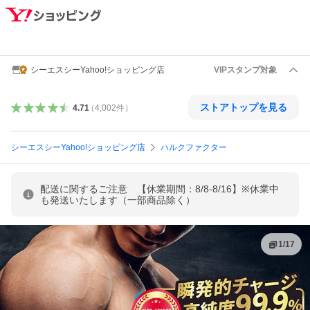
シーエスシーYahoo!ショッピング店
VIPスタンプ対象
ストアトップを見る
4.71
（
4,002
件
）
シーエスシーYahoo!ショッピング店
ハルクファクター
配送に関するご注意 【休業期間：8/8-8/16】※休業中
も発送いたします（一部商品除く）
1
/
17