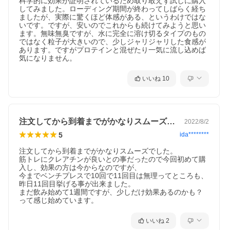
科学的に効果が証明されているため取り敢えず試しに購入
してみました。ローディング期間が終わってしばらく経ち
ましたが、実際に驚くほど体感がある、というわけではな
いです。ですが、安いのでこれからも続けてみようと思い
ます。無味無臭ですが、水に完全に溶け切るタイプのもの
ではなく粒子が大きいので、少しジャリジャリした食感が
あります。ですがプロテインと混ぜたり一気に流し込めば
気になりません。
いいね
10
注文してから到着までがかなりスムーズで…
2022/8/2
5
ida********
注文してから到着までがかなりスムーズでした。

筋トレにクレアチンが良いとの事だったので今回初めて購
入し、効果の方は今からなのですが、

今までベンチプレスで10回で11回目は無理ってところも、

昨日11回目挙げる事が出来ました。

まだ飲み始めて1週間ですが、少しだけ効果あるのかも？
って感じ始めています。
いいね
2