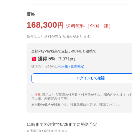
価格
168,300
円
送料無料
（
全国一律
）
条件により送料が異なる場合があります。
全額PayPay残高で支払い&LINEと連携で
獲得
5
%
（
7,371
pt）
獲得のうち4.5%は
利用先・期間限定
ログインして確認
ご注意
表示よりも実際の付与数・付与率が少ない場合があります（
与上限、未確定の付与等）
原則税抜価格が対象です。特典詳細は内訳でご確認ください。
11時までの注文で8/28までに発送予定
※休業日は発送されません。