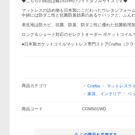
◆こちらの商品は幅152cmのワイドダブルサイズです◆
マットレスの詰め物も日本製にこだわったウレタンフォー
中綿には防ダニ性と抗菌防臭効果のあるケパックと、ふん
表生地は防カビ、抗菌、防臭、防ダニ性に優れた抗菌処理
ロング＆ショート対応のセレクトオーダー ポケットコイル
●日本製ポケットコイルマットレス専門ストアCraftia（
商品
カテゴリ
Craftia
マットレスラ
家具、インテリア
ベ
商品
コード
COM501WD
この商品を共有する