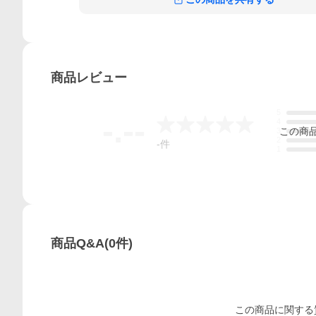
商品
レビュー
5
-.--
4
この
商
3
2
-
件
1
商品Q&A
(
0
件)
この
商品
に関する