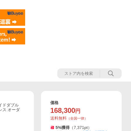
価格
ワイドダブル
168,300
トレス オーダ
円
送料無料
（
全国一律
）
5
%獲得
（
7,371
pt）