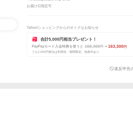
お届け日指定可
Yahoo!ショッピングからのオトクなお知らせ
合計5,000円相当プレゼント！
168,300
163,300
PayPayカード入会特典を使うと
円
円
うち2,000円相当は利用先・期間限定。他条件あり
違反申告