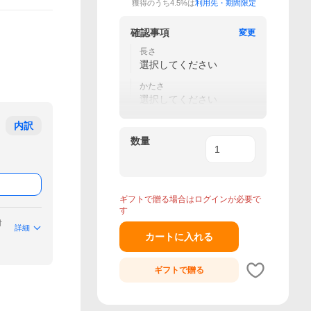
獲得のうち4.5%は
利用先・期間限定
確認事項
変更
長さ
選択してください
かたさ
選択してください
内訳
数量
ギフトで贈る場合はログインが必要で
す
付
詳細
カートに入れる
ギフトで
贈る