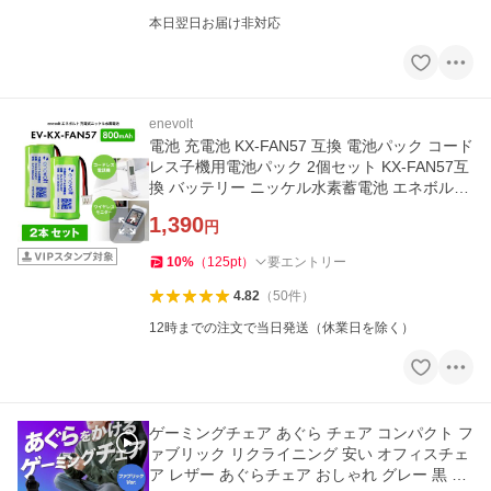
本日翌日お届け非対応
enevolt
電池 充電池 KX-FAN57 互換 電池パック コード
レス子機用電池パック 2個セット KX-FAN57互
換 バッテリー ニッケル水素蓄電池 エネボルト
爆買
1,390
円
10
%
（
125
pt
）
要エントリー
4.82
（
50
件
）
12時までの注文で当日発送（休業日を除く）
ゲーミングチェア あぐら チェア コンパクト フ
ァブリック リクライニング 安い オフィスチェ
ア レザー あぐらチェア おしゃれ グレー 黒 ゲ