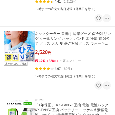
4.41
（
1,912
件
）
12時までの注文で当日発送（休業日を除く）
ネッククーラー 首掛け 冷感グッズ 保冷剤 リン
グ クールリング ネック バンド 氷 冷却 首 冷や
す グッズ 大人 夏 暑さ対策グッズ ウォーキン
グ 防災 爆買
2,520
円
10
%
（
228
pt
）
要エントリー
4.07
（
80
件
）
12時までの注文で当日発送（休業日を除く）
enevolt
「1年保証」 KX-FAN57 互換 電池 電池パック
KX-FAN57互換 バッテリー ニッケル水素蓄電
池 コードレス子機用電池パック enevolt エネボ