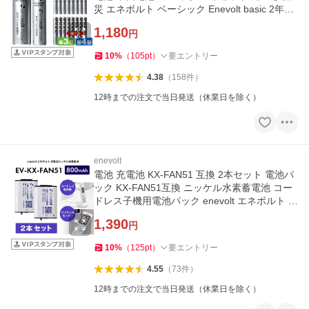
災 エネボルト ベーシック Enevolt basic 2年保
証 爆買
1,180
円
10
%
（
105
pt
）
要エントリー
4.38
（
158
件
）
12時までの注文で当日発送（休業日を除く）
enevolt
電池 充電池 KX-FAN51 互換 2本セット 電池パ
ック KX-FAN51互換 ニッケル水素蓄電池 コー
ドレス子機用電池パック enevolt エネボルト 爆
買
1,390
円
10
%
（
125
pt
）
要エントリー
4.55
（
73
件
）
12時までの注文で当日発送（休業日を除く）