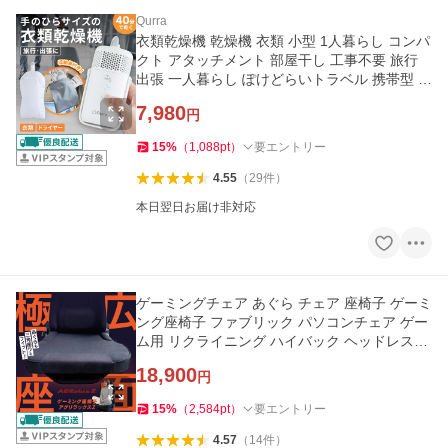
Qurra
衣類乾燥機 乾燥機 衣類 小型 1人暮らし コンパ
クト アタッチメント 部屋干し 工事不要 旅行
出張 一人暮らし ぽけどらいトラベル 携帯型 除
湿機 除湿器 爆買
7,980
円
15
%
（
1,088
pt
）
要エントリー
4.55
（
29
件
）
本日翌日お届け非対応
ゲーミングチェア あぐら チェア 座椅子 ゲーミ
ング座椅子 ファブリック パソコンチェア ゲー
ム用 リクライニング ハイバック ヘッドレスト
ゲームチェア 爆買
18,900
円
15
%
（
2,584
pt
）
要エントリー
4.57
（
14
件
）