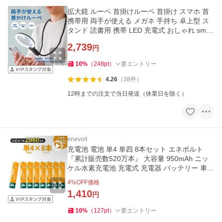
拡大鏡 ルーペ 首掛けルーペ 首掛け スマホ 首
携帯用 両手が使える メガネ 手持ち 卓上型 ス
タンド 読書用 携帯 LED 充電式 おしゃれ smoli
a 爆買
2,739
円
10
%
（
248
pt
）
要エントリー
4.26
（
38
件
）
12時までの注文で当日発送（休業日を除く）
enevolt
充電池 電池 単4 単四 8本セット エネボルト
『累計販売数520万本』 大容量 950mAh ニッ
ケル水素充電池 充電式 充電器 バッテリー 車中
泊 防災 爆買
4
%OFF価格
1,410
円
10
%
（
127
pt
）
要エントリー