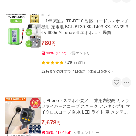
enevolt
「1年保証」 TF-BT10 対応 コードレスホン子
機用 充電池 BCL-BT30 BK-T403 KX-FAN39 3.
6V 800mAh enevolt エネボルト 爆買
780
円
10
%
（
69
pt
）
要エントリー
4.76
（
33
件
）
12時までの注文で当日発送（休業日を除く）
＼iPhone・スマホ不要／ 工業用内視鏡 カメラ
ファイバースコープ スネーク フレキシブル マ
イクロスコープ 防水 LED ライト 車 メンテナ
ス 配管 爆買
7,678
円
15
%
（
1,049
pt
）
要エントリー