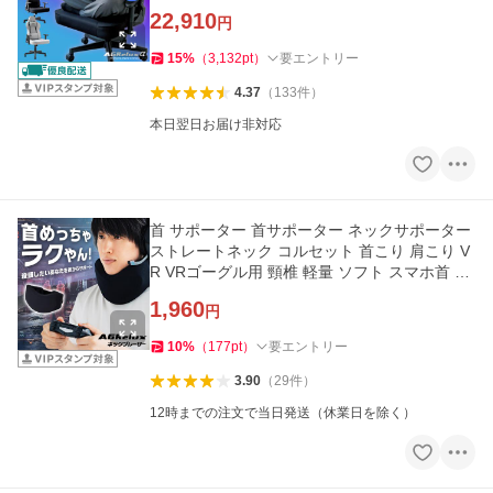
ームチェア 爆買
22,910
円
15
%
（
3,132
pt
）
要エントリー
4.37
（
133
件
）
本日翌日お届け非対応
首 サポーター 首サポーター ネックサポーター
ストレートネック コルセット 首こり 肩こり V
R VRゴーグル用 頸椎 軽量 ソフト スマホ首 在
宅ワーク ゲーム 爆買
1,960
円
10
%
（
177
pt
）
要エントリー
3.90
（
29
件
）
12時までの注文で当日発送（休業日を除く）