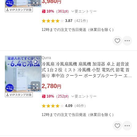
3,980
円
10
%
（
361
pt
）
要エントリー
3.87
（
421
件
）
12時までの注文で当日発送（休業日を除く）
Qurra
冷風扇 冷風扇風機 扇風機 加湿器 卓上 超音波
式 1台２役 ミスト 冷風機 小型 電気代 節電 首
振り 車中泊 クーラー ポータブルクーラー エア
コン 爆買
2,780
円
10
%
（
252
pt
）
要エントリー
4.09
（
46
件
）
12時までの注文で当日発送（休業日を除く）