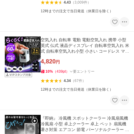
4.43
（
3,009
件
）
12時までの注文で当日発送（休業日を除く）
空気入れ 自転車 電動 電動空気入れ 携帯 小型
英式 仏式 液晶ディスプレイ 自転車空気入れ 米
式 自転車空気入れ小型 小さい コードレス マウ
ンテンバイク 爆買
4,820
円
10
%
（
439
pt
）
要エントリー
4.34
（
67
件
）
12時までの注文で当日発送（休業日を除く）
『即納』 冷風機 スポットクーラー 冷風扇風機
冷風扇 小型 卓上クーラー 卓上 ペット 扇風機
暑さ対策 エアコン 節電 パーソナルクーラー い