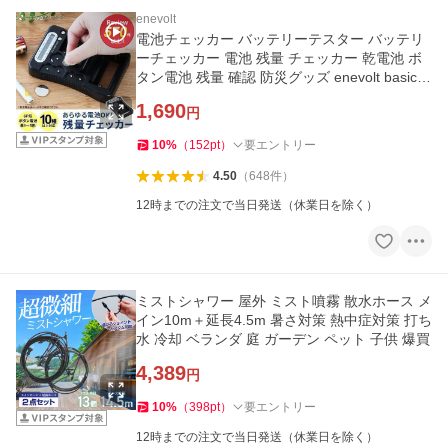
enevolt
電池チェッカー バッテリーテスター バッテリ
ーチェッカー 電池 残量 チェッカー 乾電池 ボ
タン電池 残量 確認 防災グッズ enevolt basic
爆買
1,690
円
10
%
（
152
pt
）
要エントリー
4.50
（
648
件
）
12時までの注文で当日発送（休業日を除く）
ミストシャワー 屋外 ミスト噴霧 散水ホース メ
イン10m＋延長4.5m 暑さ対策 熱中症対策 打ち
水 冷却 ベランダ 庭 ガーデン ペット 子供 爆買
4,389
円
10
%
（
398
pt
）
要エントリー
12時までの注文で当日発送（休業日を除く）