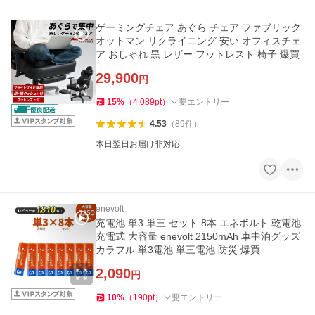
ゲーミングチェア あぐら チェア ファブリック
オットマン リクライニング 安い オフィスチェ
ア おしゃれ 黒 レザー フットレスト 椅子 爆買
29,900
円
15
%
（
4,089
pt
）
要エントリー
4.53
（
89
件
）
本日翌日お届け非対応
enevolt
充電池 単3 単三 セット 8本 エネボルト 乾電池
充電式 大容量 enevolt 2150mAh 車中泊グッズ
カラフル 単3電池 単三電池 防災 爆買
2,090
円
10
%
（
190
pt
）
要エントリー