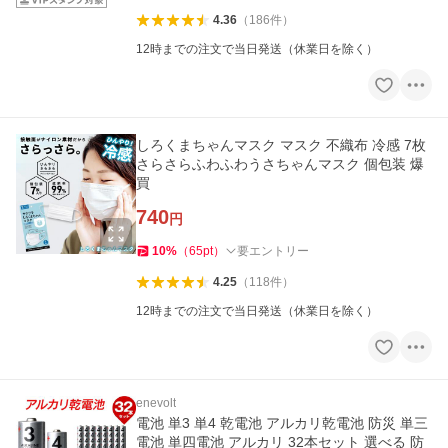
4.36
（
186
件
）
12時までの注文で当日発送（休業日を除く）
しろくまちゃんマスク マスク 不織布 冷感 7枚
さらさらふわふわうさちゃんマスク 個包装 爆
買
740
円
10
%
（
65
pt
）
要エントリー
4.25
（
118
件
）
12時までの注文で当日発送（休業日を除く）
enevolt
電池 単3 単4 乾電池 アルカリ乾電池 防災 単三
電池 単四電池 アルカリ 32本セット 選べる 防