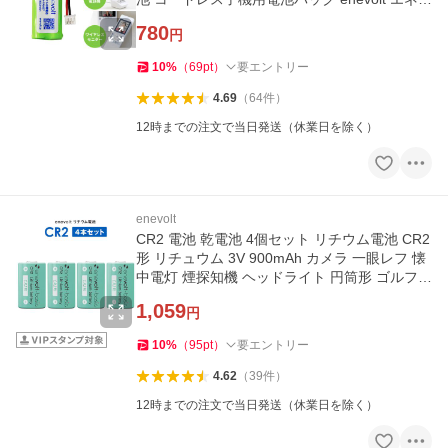
ルト 爆買
780
円
10
%
（
69
pt
）
要エントリー
4.69
（
64
件
）
12時までの注文で当日発送（休業日を除く）
enevolt
CR2 電池 乾電池 4個セット リチウム電池 CR2
形 リチュウム 3V 900mAh カメラ 一眼レフ 懐
中電灯 煙探知機 ヘッドライト 円筒形 ゴルフ
爆買
1,059
円
10
%
（
95
pt
）
要エントリー
4.62
（
39
件
）
12時までの注文で当日発送（休業日を除く）