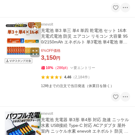
enevolt
充電池 単3 単三 単4 単四 乾電池 セット 16本
充電式電池 防災 エアコン リモコン 大容量 95
0/2150mAh エネボルト 単3電池 単4電池 単三
電池 単四電池 爆買
6
%OFF価格
3,150
円
10
%
（
286
pt
）
要エントリー
4.46
（
2,184
件
）
12時までの注文で当日発送（休業日を除く）
enevolt
充電池 充電器 単3形 単4形 対応 急速 ニッケル
水素 USB接続 Type-C 対応 ACアダプタ 屋外
室内 ニッケル水素 enevolt エネボルト 防災 爆