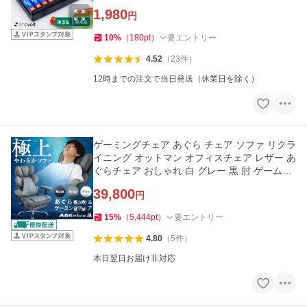
買
1,980
円
10
%
（
180
pt
）
要エントリー
4.52
（
23
件
）
12時までの注文で当日発送（休業日を除く）
ゲーミングチェア あぐら チェア ソファ リクラ
イニング オットマン オフィスチェア レザー あ
ぐらチェア おしゃれ 白 グレー 黒 肘 ゲームチ
ェア 爆買
39,800
円
15
%
（
5,444
pt
）
要エントリー
4.80
（
5
件
）
本日翌日お届け非対応