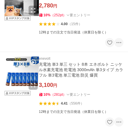
つもミスト 爆買
2,780
円
10
%
（
252
pt
）
要エントリー
4.00
（
15
件
）
12時までの注文で当日発送（休業日を除く）
enevolt
充電池 単3 単三 セット 8本 エネボルト ニッケ
ル水素充電池 乾電池 3000mAh 単3タイプ カラ
フル 単3電池 単三電池 防災 爆買
3,100
円
10
%
（
281
pt
）
要エントリー
4.41
（
556
件
）
12時までの注文で当日発送（休業日を除く）