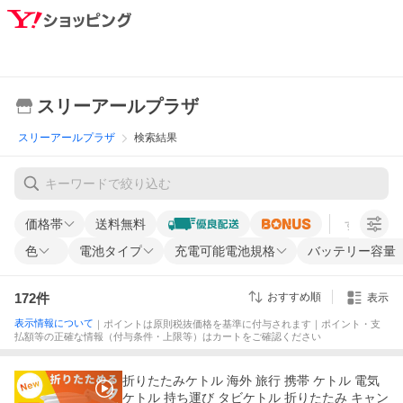
スリーアールプラザ
スリーアールプラザ
検索結果
価格帯
送料無料
すべての条
色
電池タイプ
充電可能電池規格
バッテリー容量（
172
件
おすすめ順
表示
表示情報について
｜ポイントは原則税抜価格を基準に付与されます｜ポイント・支
払額等の正確な情報（付与条件・上限等）はカートをご確認ください
折りたたみケトル 海外 旅行 携帯 ケトル 電気
ケトル 持ち運び タビケトル 折りたたみ キャン