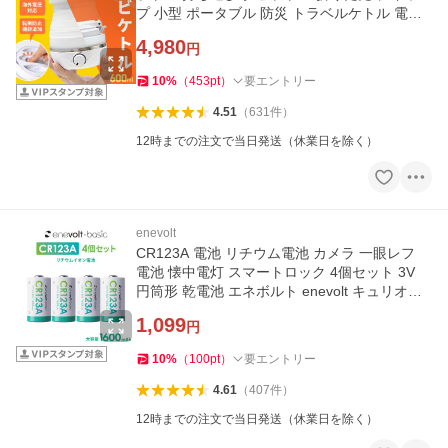
プ 小型 ポータブル 防災 トラベルケトル 電気
ポット 車中泊 爆買
4,980
円
10
%
（
453
pt
）
要エントリー
4.51
（
631
件
）
12時までの注文で当日発送（休業日を除く）
enevolt
CR123A 電池 リチウム電池 カメラ 一眼レフ
電池 懐中電灯 スマートロック 4個セット 3V
円筒形 乾電池 エネボルト enevolt キュリオロ
ック セサミ 爆買
1,099
円
10
%
（
100
pt
）
要エントリー
4.61
（
407
件
）
12時までの注文で当日発送（休業日を除く）