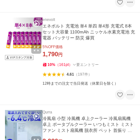
enevolt
エネボルト 充電池 単4 単四 単4形 充電式 8本
セット大容量 1100mAh ニッケル水素充電池 充
電器 バッテリー 防災 爆買
5
%OFF価格
1,790
円
10
%
（
161
pt
）
要エントリー
4.61
（
197
件
）
12時までの注文で当日発送（休業日を除く）
Qurra
冷風扇 小型 冷風機 卓上クーラー 冷風扇風機
卓上 ポータブルクーラー いつもミスト ミスト
ファン ミスト扇風機 脱衣所 ペット 首振り エ
アコン 爆買