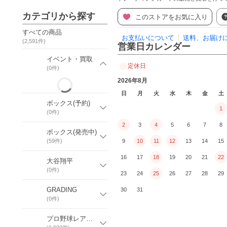
カテゴリから探す
このストアをお気に入り
すべての商品
お支払いについて
送料、お届け
(
2,591
件)
営業日カレンダー
イベント・買取
定休日
(
0
件)
2026年8月
日
月
火
水
木
金
土
ボックス(予約)
1
(
0
件)
2
3
4
5
6
7
8
ボックス(発売中)
(
59
件)
9
10
11
12
13
14
15
16
17
18
19
20
21
22
大谷翔平
(
0
件)
23
24
25
26
27
28
29
GRADING
30
31
(
0
件)
プロ野球レアカード