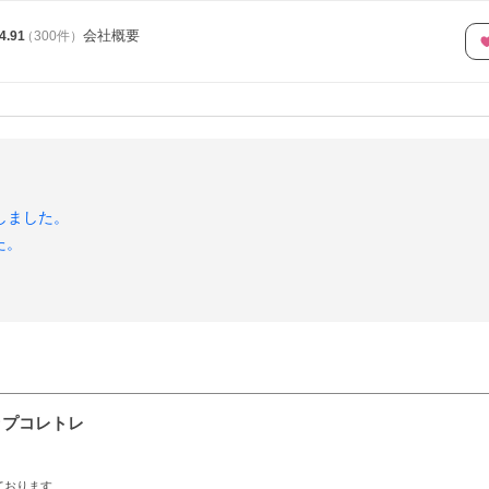
会社概要
4.91
（
300
件
）
 アップしました。
た。
ップコレトレ
ております