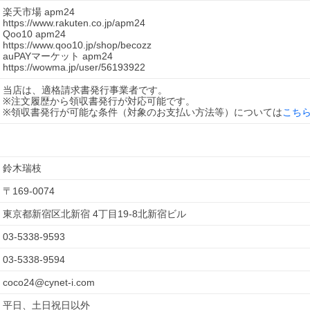
楽天市場 apm24
https://www.rakuten.co.jp/apm24
Qoo10 apm24
https://www.qoo10.jp/shop/becozz
auPAYマーケット apm24
https://wowma.jp/user/56193922
当店は、適格請求書発行事業者です。
※注文履歴から領収書発行が対応可能です。
※領収書発行が可能な条件（対象のお支払い方法等）については
こち
鈴木瑞枝
〒
169-0074
東京都新宿区北新宿 4丁目19-8北新宿ビル
03-5338-9593
03-5338-9594
coco24@cynet-i.com
平日、土日祝日以外