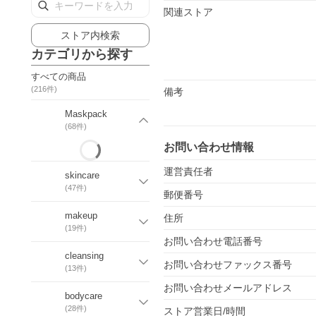
関連ストア
ストア内検索
カテゴリから探す
すべての商品
(
216
件)
備考
Maskpack
(
68
件)
お問い合わせ情報
運営責任者
skincare
(
47
件)
郵便番号
makeup
住所
(
19
件)
お問い合わせ電話番号
cleansing
お問い合わせファックス番号
(
13
件)
お問い合わせメールアドレス
bodycare
(
28
件)
ストア営業日/時間