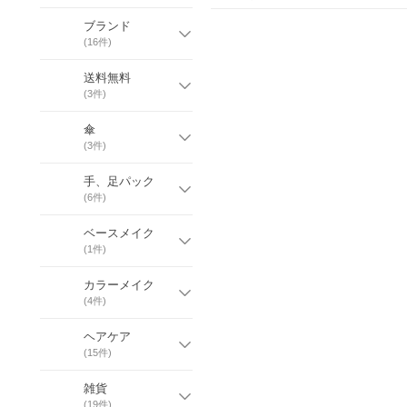
ブランド
(
16
件)
送料無料
(
3
件)
傘
(
3
件)
手、足パック
(
6
件)
ベースメイク
(
1
件)
カラーメイク
(
4
件)
ヘアケア
(
15
件)
雑貨
(
19
件)