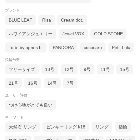
ブランド
BLUE LEAF
Risa
Cream dot.
ハワイアンジュエリー
Jewel VOX
GOLD STONE
To b. by agnes b.
PANDORA
cococaru
Petit Lulu
指輪号数
フリーサイズ
13号
12号
9号
11号
15号
21号
16号
14号
7号
ユーザー評価
つけ心地がとても良い
キーワード
天然石 リング
ピンキーリング k18
リング
指輪