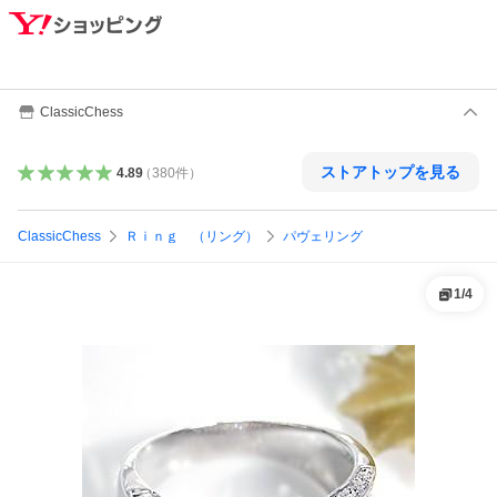
ClassicChess
ストアトップを見る
4.89
（
380
件
）
ClassicChess
Ｒｉｎｇ （リング）
パヴェリング
1
/
4