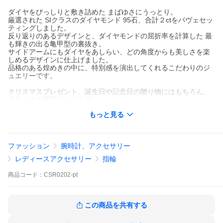
ダイヤをびっしりと敷き詰めた まばゆさにうっとり。
厳選された SIクラスのダイヤモンド 95石、合計２ctをパヴェセッ
ティングしました。
反り返りのあるデザインと、ダイヤモンドの屈折率を計算した 最
も輝きの出る亀甲型の裏抜き。
サイドアームにもダイヤをあしらい、どの角度からも美しさを楽
しめるデザインに仕上げました。
品格のある煌めきの中に、特別感を演出してくれるこだわりのジ
ュエリーです。
クリスマスプレゼント、誕生日や記念日の贈り物にはもちろん、
自分へのご褒美にもどうぞ。
もっと見る
送料無料/代引手数料無料/品質保証書
材質:プラチナ900
石:天然ダイヤモンド(SIクラス)95p 合計 約 2.00ct
ファッション
腕時計、アクセサリー
最大幅:約 12.0mm
SIクラス ダイヤ☆トータル２カラットの豪華使様。
レディースアクセサリー
指輪
商品
コード：
CSR0202-pt
この商品を共有する