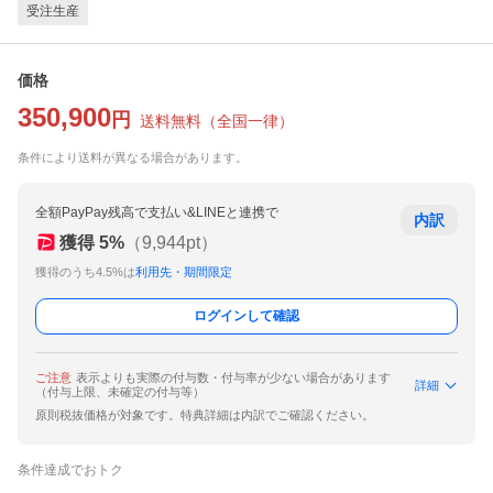
受注生産
価格
350,900
円
送料無料
（
全国一律
）
条件により送料が異なる場合があります。
全額PayPay残高で支払い&LINEと連携で
内訳
獲得
5
%
（
9,944
pt）
獲得のうち4.5%は
利用先・期間限定
ログインして確認
ご注意
表示よりも実際の付与数・付与率が少ない場合があります
詳細
（付与上限、未確定の付与等）
原則税抜価格が対象です。特典詳細は内訳でご確認ください。
条件達成でおトク