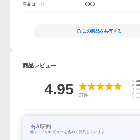
商品
コード
6003
この商品を共有する
商品
レビュー
5
4.95
4
3
2
57
件
1
AI要約
他ストアのレビューを含めて要約しています