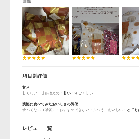
画像
項目別評価
甘さ
甘くない
・
甘さ控えめ
・
甘い
・
すごく甘い
実際に食べてみたおいしさの評価
食べてない（贈答）
・
おすすめできない
・
ふつう
・
おいしい
・
とても
レビュー一覧