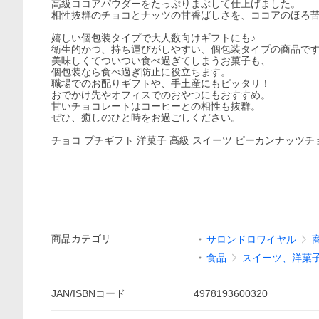
高級ココアパウダーをたっぷりまぶして仕上げました。
相性抜群のチョコとナッツの甘香ばしさを、ココアのほろ
嬉しい個包装タイプで大人数向けギフトにも♪
衛生的かつ、持ち運びがしやすい、個包装タイプの商品で
美味しくてついつい食べ過ぎてしまうお菓子も、
個包装なら食べ過ぎ防止に役立ちます。
職場でのお配りギフトや、手土産にもピッタリ！
おでかけ先やオフィスでのおやつにもおすすめ。
甘いチョコレートはコーヒーとの相性も抜群。
ぜひ、癒しのひと時をお過ごしください。
チョコ プチギフト 洋菓子 高級 スイーツ ピーカンナッツ
商品
カテゴリ
サロンドロワイヤル
食品
スイーツ、洋菓
JAN/ISBNコード
4978193600320