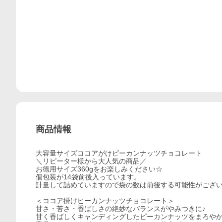
商品情報
大容量サイズココアがけピーカンナッツチョコレート
＼リピーター様から大人気の商品／
お徳用サイズ360gをお楽しみください☆
個包装が14袋前後入っています。
計量して詰めていますので袋の数は前後する可能性がござ
＜ココア掛けピーカンナッツチョコレート＞
甘さ・苦さ・香ばしさの絶妙なバランスがやみつきに♪
甘く香ばしくキャンディングしたピーカンナッツをまろや