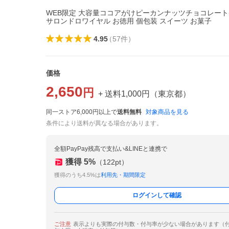
WEB限定 大容量ココアがけピーカンナッツチョコレート(36
サロンドロワイヤル お徳用 個包装 スイーツ お菓子
4.95
（
57
件
）
価格
2,650
円
+ 送料
1,000
円
（
東京都
）
同一ストア6,000円以上で
送料無料
対象商品を見る
条件により送料が異なる場合があります。
全額PayPay残高で支払い&LINEと連携で
獲得
5
%
（
122
pt）
獲得のうち4.5%は
利用先・期間限定
ログインして確認
ご注意
表示よりも実際の付与数・付与率が少ない場合があります（