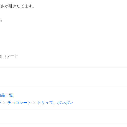
苦さが引きたてます。
す。
チョコレート
商品一覧
子
チョコレート
トリュフ、ボンボン