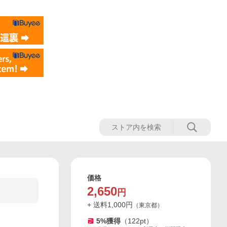
価格
2,650
円
+ 送料
1,000
円
（
東京都
）
5
%獲得
（
122
pt）