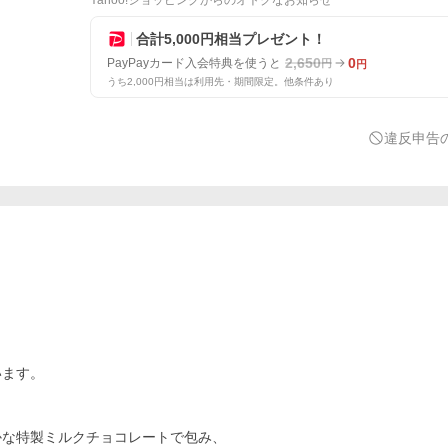
Yahoo!ショッピングからのオトクなお知らせ
合計5,000円相当プレゼント！
2,650
0
PayPayカード入会特典を使うと
円
円
うち2,000円相当は利用先・期間限定。他条件あり
違反申告
います。
かな特製ミルクチョコレートで包み、