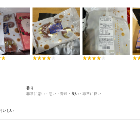
香り
非常に悪い
・
悪い
・
普通
・
良い
・
非常に良い
おいしい