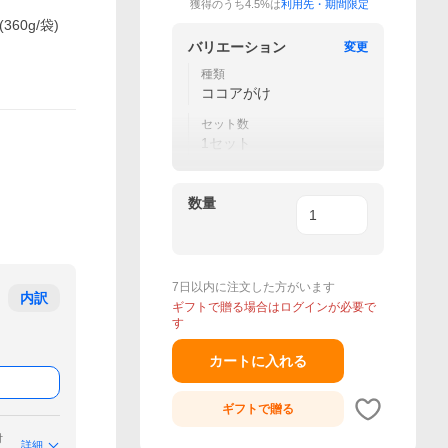
獲得のうち4.5%は
利用先・期間限定
0g/袋)
バリエーション
変更
種類
ココアがけ
セット数
1セット
数量
7日以内に注文した方がいます
内訳
ギフトで贈る場合はログインが必要で
す
カートに入れる
ギフトで
贈る
付
詳細