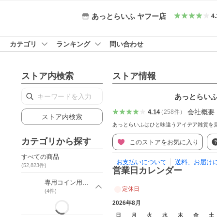
あっとらいふ ヤフー店
4.
カテゴリ
ランキング
問い合わせ
ストア内検索
ストア情報
あっとらいふ
会社概要
4.14
（
258
件
）
ストア内検索
あっとらいふはひと味違うアイデア雑貨を
カテゴリから探す
このストアをお気に入り
すべての商品
お支払いについて
送料、お届け
(
52,823
件)
営業日カレンダー
専用コイン用ガチャマシン
定休日
(
4
件)
2026年8月
日
月
火
水
木
金
土