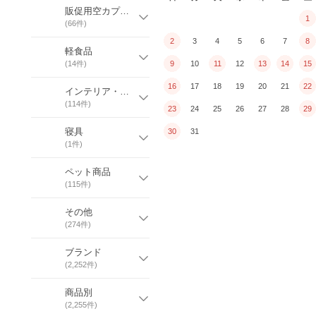
販促用空カプセル
1
(
66
件)
2
3
4
5
6
7
8
軽食品
(
14
件)
9
10
11
12
13
14
15
16
17
18
19
20
21
22
インテリア・家具
(
114
件)
23
24
25
26
27
28
29
寝具
30
31
(
1
件)
ペット商品
(
115
件)
その他
(
274
件)
ブランド
(
2,252
件)
商品別
(
2,255
件)