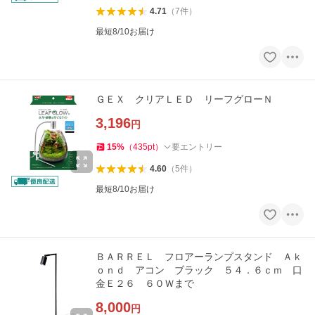
4.71
（
7
件
）
最短8/10お届け
ＧＥＸ クリアＬＥＤ リーフグローＮ
3,196
円
15
%
（
435
pt
）
要エントリー
4.60
（
5
件
）
最短8/10お届け
ＢＡＲＲＥＬ フロアーランプスタンド Ａｋ
ｏｎｄ アコン ブラック ５４．６ｃｍ 口
金Ｅ２６ ６０Ｗまで
8,000
円