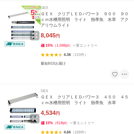
GEX
ＧＥＸ クリアＬＥＤパワー３ ９００ ９０
ｃｍ水槽用照明 ライト 熱帯魚 水草 アク
アリウムライト
8,045
円
15
%
（
1,098
pt
）
要エントリー
4.36
（
153
件
）
最短8/10お届け
GEX
ＧＥＸ クリアＬＥＤパワー３ ４５０ ４５
ｃｍ水槽用照明 ライト 熱帯魚 水草
4,534
円
15
%
（
618
pt
）
要エントリー
4.66
（
189
件
）