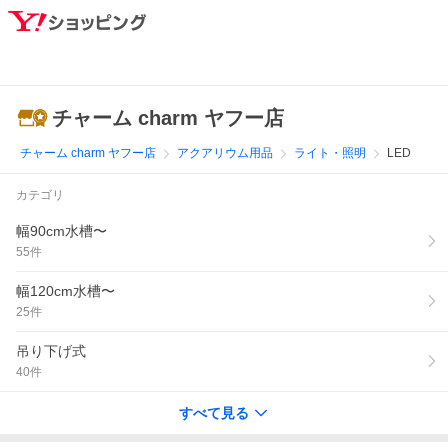
チャーム charm ヤフー店
チャーム charm ヤフー店
アクアリウム用品
ライト・照明
LED
カテゴリ
幅90cm水槽〜
55
件
幅120cm水槽〜
25
件
吊り下げ式
40
件
すべて見る