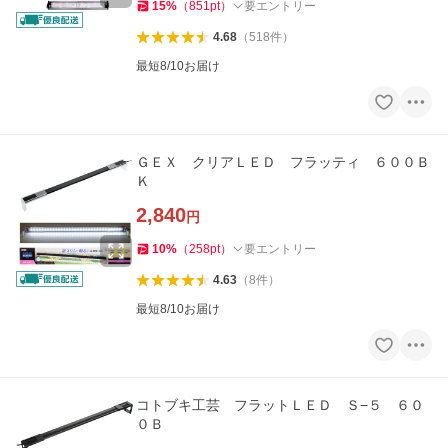
15
%
（
851
pt
）
要エントリー
4.68
（
518
件
）
最短8/10お届け
ＧＥＸ クリアＬＥＤ フラッティ ６００Ｂ
Ｋ
2,840
円
10
%
（
258
pt
）
要エントリー
4.63
（
8
件
）
最短8/10お届け
コトブキ工芸 フラットＬＥＤ Ｓ−５ ６０
０Ｂ