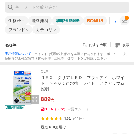
1
価格帯
送料無料
すべての条
ブランド
カテゴリ
496
件
おすすめ順
表示
表示情報について
｜ポイントは原則税抜価格を基準に付与されます｜ポイント・支
払額等の正確な情報（付与条件・上限等）はカートをご確認ください
GEX
ＧＥＸ クリアＬＥＤ フラッティ ホワイ
ト 〜４０ｃｍ水槽 ライト アクアリウム
照明
889
円
10
%
（
80
pt
）
要エントリー
4.61
（
44
件
）
最短8/10お届け