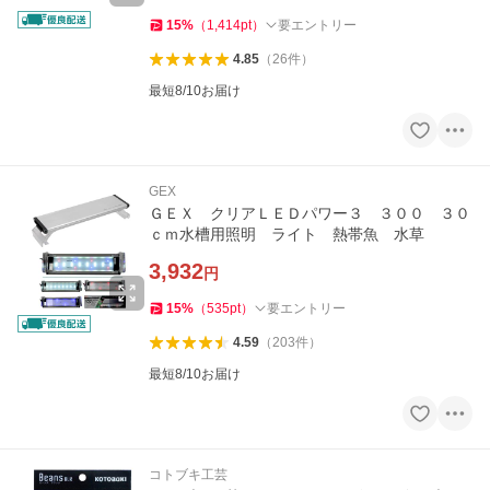
15
%
（
1,414
pt
）
要エントリー
4.85
（
26
件
）
最短8/10お届け
GEX
ＧＥＸ クリアＬＥＤパワー３ ３００ ３０
ｃｍ水槽用照明 ライト 熱帯魚 水草
3,932
円
15
%
（
535
pt
）
要エントリー
4.59
（
203
件
）
最短8/10お届け
コトブキ工芸