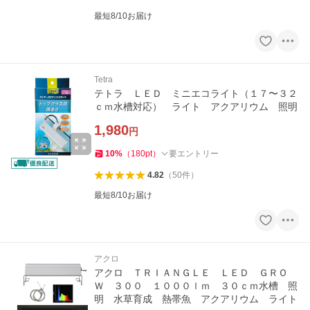
最短8/10お届け
Tetra
テトラ ＬＥＤ ミニエコライト（１７〜３２
ｃｍ水槽対応） ライト アクアリウム 照明
1,980
円
10
%
（
180
pt
）
要エントリー
4.82
（
50
件
）
最短8/10お届け
アクロ
アクロ ＴＲＩＡＮＧＬＥ ＬＥＤ ＧＲＯ
Ｗ ３００ １０００ｌｍ ３０ｃｍ水槽 照
明 水草育成 熱帯魚 アクアリウム ライト