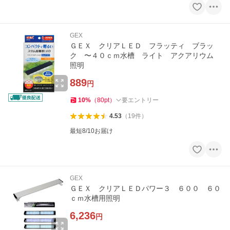
GEX
ＧＥＸ クリアＬＥＤ フラッティ ブラッ
ク 〜４０ｃｍ水槽 ライト アクアリウム
照明
889
円
10
%
（
80
pt
）
要エントリー
4.53
（
19
件
）
最短8/10お届け
GEX
ＧＥＸ クリアＬＥＤパワー３ ６００ ６０
ｃｍ水槽用照明
6,236
円