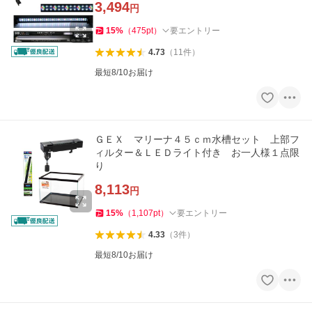
3,494
円
15
%
（
475
pt
）
要エントリー
4.73
（
11
件
）
最短8/10お届け
ＧＥＸ マリーナ４５ｃｍ水槽セット 上部フ
ィルター＆ＬＥＤライト付き お一人様１点限
り
8,113
円
15
%
（
1,107
pt
）
要エントリー
4.33
（
3
件
）
最短8/10お届け