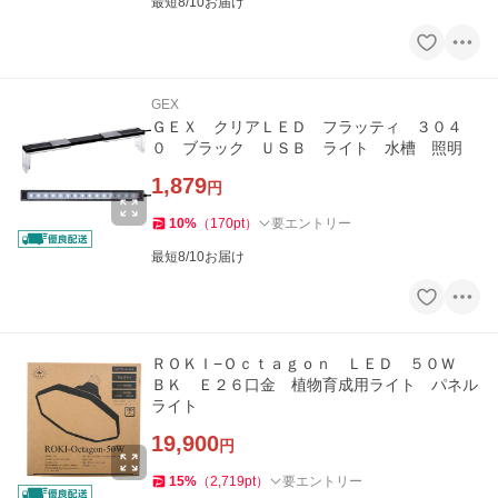
最短8/10お届け
GEX
ＧＥＸ クリアＬＥＤ フラッティ ３０４
０ ブラック ＵＳＢ ライト 水槽 照明
1,879
円
10
%
（
170
pt
）
要エントリー
最短8/10お届け
ＲＯＫＩ−Ｏｃｔａｇｏｎ ＬＥＤ ５０Ｗ
ＢＫ Ｅ２６口金 植物育成用ライト パネル
ライト
19,900
円
15
%
（
2,719
pt
）
要エントリー