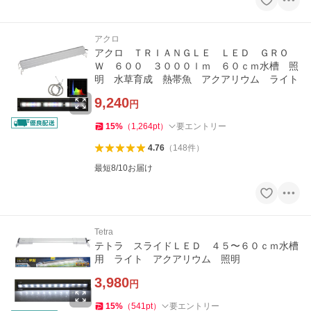
アクロ
アクロ ＴＲＩＡＮＧＬＥ ＬＥＤ ＧＲＯ
Ｗ ６００ ３０００ｌｍ ６０ｃｍ水槽 照
明 水草育成 熱帯魚 アクアリウム ライト
9,240
円
15
%
（
1,264
pt
）
要エントリー
4.76
（
148
件
）
最短8/10お届け
Tetra
テトラ スライドＬＥＤ ４５〜６０ｃｍ水槽
用 ライト アクアリウム 照明
3,980
円
15
%
（
541
pt
）
要エントリー