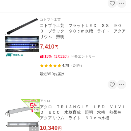
コトブキ工芸
コトブキ工芸 フラットＬＥＤ ＳＳ ９０
０ ブラック ９０ｃｍ水槽 ライト アクア
リウム 照明
7,410
円
15
%
（
1,011
pt
）
要エントリー
4.79
（
24
件
）
最短8/10お届け
アクロ
アクロ ＴＲＩＡＮＧＬＥ ＬＥＤ ＶＩＶＩ
Ｄ ６００ 水草育成 照明 水槽 熱帯魚
アクアリウム ライト ６０ｃｍ水槽
10,340
円