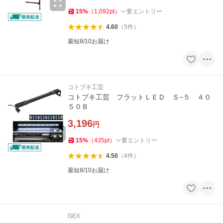
15
%
（
1,092
pt
）
要エントリー
4.60
（
5
件
）
最短8/10お届け
コトブキ工芸
コトブキ工芸 フラットＬＥＤ Ｓ−５ ４０
５０Ｂ
3,196
円
15
%
（
435
pt
）
要エントリー
4.50
（
4
件
）
最短8/10お届け
GEX