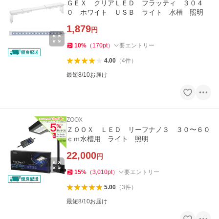
ＧＥＸ クリアＬＥＤ フラッティ ３０４
０ ホワイト ＵＳＢ ライト 水槽 照明
1,879
円
10
%
（
170
pt
）
要エントリー
4.00
（
4
件
）
最短8/10お届け
ZOOX
ＺＯＯＸ ＬＥＤ リーフナノ３ ３０〜６０
ｃｍ水槽用 ライト 照明
22,000
円
15
%
（
3,010
pt
）
要エントリー
5.00
（
3
件
）
最短8/10お届け