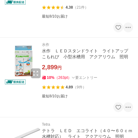
4.38
（
21
件
）
最短8/10お届け
水作
水作 ＬＥＤスタンドライト ライトアップ
こもれび 小型水槽用 アクアリウム 照明
2,899
円
10
%
（
263
pt
）
要エントリー
4.89
（
9
件
）
最短8/10お届け
Tetra
テトラ ＬＥＤ エコライト（４０〜６０ｃｍ
水槽対応） ライト アクアリウム 照明