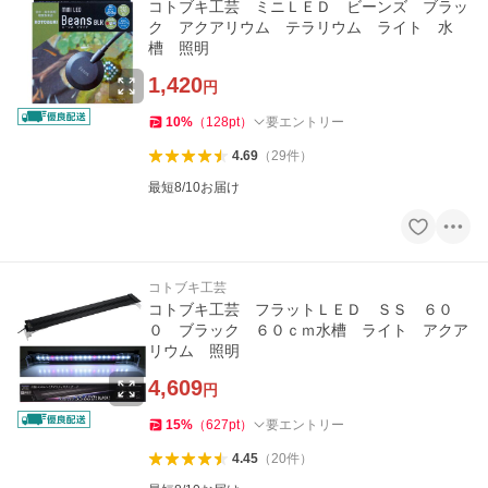
コトブキ工芸 ミニＬＥＤ ビーンズ ブラッ
ク アクアリウム テラリウム ライト 水
槽 照明
1,420
円
10
%
（
128
pt
）
要エントリー
4.69
（
29
件
）
最短8/10お届け
コトブキ工芸
コトブキ工芸 フラットＬＥＤ ＳＳ ６０
０ ブラック ６０ｃｍ水槽 ライト アクア
リウム 照明
4,609
円
15
%
（
627
pt
）
要エントリー
4.45
（
20
件
）