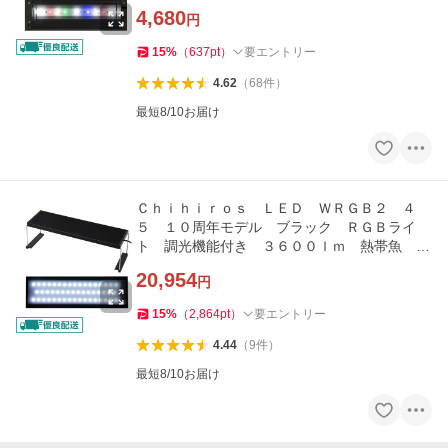
4,680
円
15
%
（
637
pt
）
要エントリー
4.62
（
68
件
）
最短8/10お届け
Ｃｈｉｈｉｒｏｓ ＬＥＤ ＷＲＧＢ２ ４
５ １０周年モデル ブラック ＲＧＢライ
ト 調光機能付き ３６００ｌｍ 熱帯魚 水
草 水槽照明
20,954
円
15
%
（
2,864
pt
）
要エントリー
4.44
（
9
件
）
最短8/10お届け