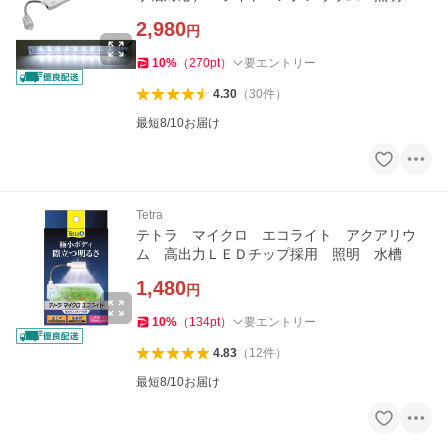
2,980
円
10
%
（
270
pt
）
要エントリー
4.30
（
30
件
）
最短8/10お届け
Tetra
テトラ マイクロ エコライト アクアリウ
ム 高出力ＬＥＤチップ採用 照明 水槽
1,480
円
10
%
（
134
pt
）
要エントリー
4.83
（
12
件
）
最短8/10お届け