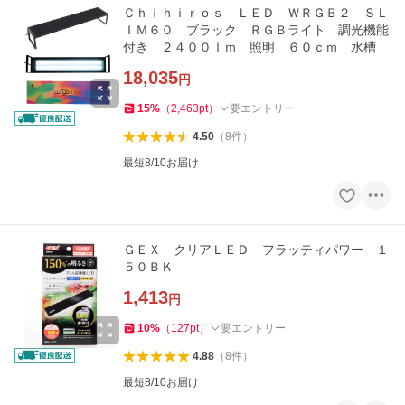
Ｃｈｉｈｉｒｏｓ ＬＥＤ ＷＲＧＢ２ ＳＬ
ＩＭ６０ ブラック ＲＧＢライト 調光機能
付き ２４００ｌｍ 照明 ６０ｃｍ 水槽
18,035
円
15
%
（
2,463
pt
）
要エントリー
4.50
（
8
件
）
最短8/10お届け
ＧＥＸ クリアＬＥＤ フラッティパワー １
５０ＢＫ
1,413
円
10
%
（
127
pt
）
要エントリー
4.88
（
8
件
）
最短8/10お届け