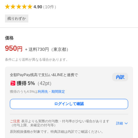
4.90
（
10
件
）
残りわずか
価格
950
円
+ 送料
730
円
（
東京都
）
条件により送料が異なる場合があります。
全額PayPay残高で支払い&LINEと連携で
内訳
獲得
5
%
（
42
pt）
獲得のうち4.5%は
利用先・期間限定
ログインして確認
ご注意
表示よりも実際の付与数・付与率が少ない場合があります
詳細
（付与上限、未確定の付与等）
原則税抜価格が対象です。特典詳細は内訳でご確認ください。