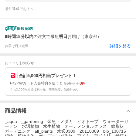
条件達成でおトク
8時間18分以内
の注文で最短
明日
お届け（東京都）
詳細を見る
お届け日指定可
おトクなお知らせ
合計5,000円相当プレゼント！
950
0
PayPayカード入会特典を使うと
円
円
うち2,000円相当は利用先・期間限定。他条件あり
商品情報
_aqua _gardening 金魚・メダカ ビオトープ ウォーターガ
ーデン 水辺植物 水生植物 オーナメンタルグラス 線形状
ガーデニング all_plants 水辺0309 20110309 bio_130715