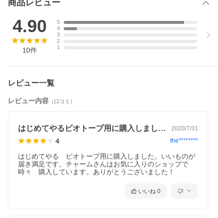
ｉｓｅｔｕｍ）
商品レビュー
分布
日本、
草丈
６０ｃｍ〜１００ｃｍ
4.90
5
開花期
７〜８月
4
冬季の
屋内管理
3
冬越し
（ ０℃以上で凍らず、霜に当たらなければ屋外でも越
2
冬可）
1
10
件
冬季〜
・植物の特性により、地上部が枯れたような状態、または
早春の
一部が枯れたような状態での出荷となる場合がございま
販売に
す。
ついて
・新芽の発芽等を確認した状態で発送致しますが、冬季か
レビュー一覧
ら春先にかけての出荷の場合、ハウス内等暖かい場所で管
理されたものとなる場合があり、屋外に置かれますと寒さ
レビュー内容
により状態を崩す恐れがあります。
（口コミ）
注意
※表記サイズはおおよその目安です。育成環境や、成長の
度合いにより最大サイズは異なります。
※入荷状況等により、ポットなし１ポット分での発送とな
はじめてやるビオトープ用に購入しました…
2020/7/31
る場合がございます。
4
the********
はじめてやる　ビオトープ用に購入しました。いいものが
届き満足です。チャームさんはお気に入りのショップで
時々　購入しています。ありがとうございました！
いいね
0