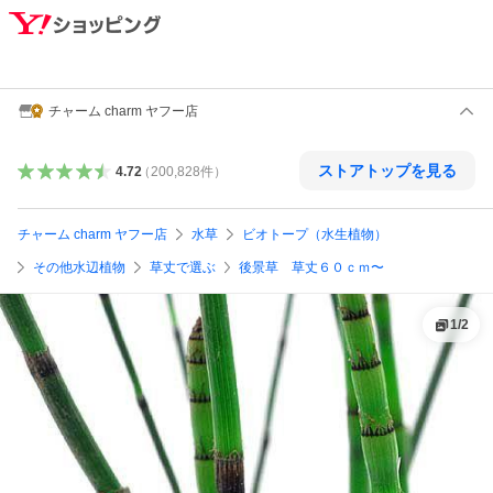
チャーム charm ヤフー店
ストアトップを見る
4.72
（
200,828
件
）
チャーム charm ヤフー店
水草
ビオトープ（水生植物）
その他水辺植物
草丈で選ぶ
後景草 草丈６０ｃｍ〜
1
/
2