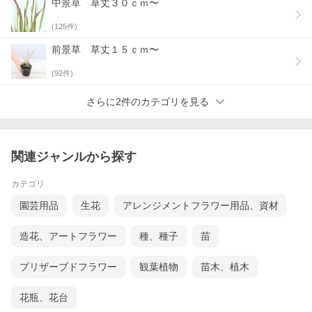
中景草 草丈３０ｃｍ〜
(
125
件)
前景草 草丈１５ｃｍ〜
(
92
件)
さらに2件のカテゴリを見る
関連ジャンルから探す
カテゴリ
園芸用品
生花
アレンジメントフラワー用品、資材
造花、アートフラワー
種、種子
苗
プリザーブドフラワー
観葉植物
苗木、植木
花瓶、花台