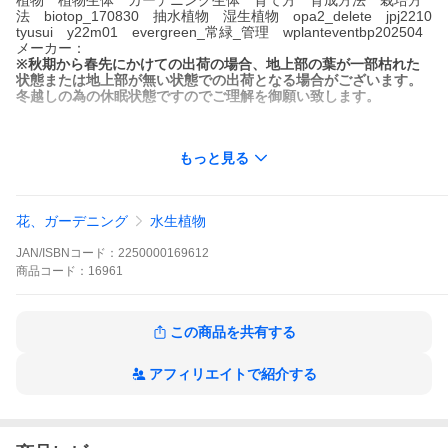
植物 植物生体 ガーデニング生体 育て方 育成方法 栽培方
法 biotop_170830 抽水植物 湿生植物 opa2_delete jpj2210
tyusui y22m01 evergreen_常緑_管理 wplanteventbp202504
メーカー：
※秋期から春先にかけての出荷の場合、地上部の葉が一部枯れた
状態または地上部が無い状態での出荷となる場合がございます。
冬越しの為の休眠状態ですのでご理解を御願い致します。
−
もっと見る
トクサ
発送サ
ビニールポット３号（９ｃｍ）
イズ
どんな
トクサ科（Ｅｑｕｉｓｅｔｕｍ）の植物。竹のように節が
花、ガーデニング
水生植物
種類？
育つタイプで、特徴的な草姿をしている為、庭や園芸など
に幅広く使われている植物です。
JAN/ISBNコード：
2250000169612
茎が直立していて株が水の中に使ってしまっている状態で
商品
コード：
は、状態を崩してしまう恐れがあります。
16961
そのため、ビオトープ等に用いる場合には、水際の陸地部
分に植栽します。
本州〜北海道と自生地は広いですが、霜に強くありません
この商品を共有する
ので、鉢植えの場合などは屋内管理が必要です。
別名
砥草
エダウチトクサ
アフィリエイトで紹介する
学名
Ｅｑｕｉｓｅｔｕｍ ｈｙｅｍａｌｅ
（※）
（※）…改良品種や学名が不明の種は流通名での記載の場
合があります。
分類
トクサ科（Ｅｑｕｉｓｅｔａｃｅａｅ）トクサ属（Ｅｑｕ