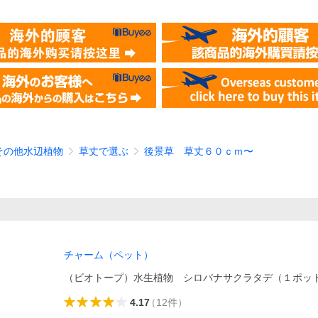
その他水辺植物
草丈で選ぶ
後景草 草丈６０ｃｍ〜
チャーム（ペット）
（ビオトープ）水生植物 シロバナサクラタデ（１ポッ
4.17
（
12
件
）