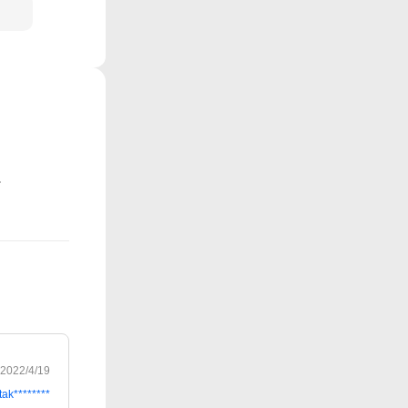
2022/4/19
tak********