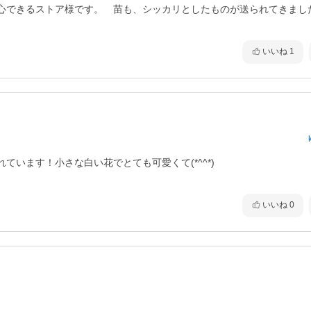
心できるストア様です。　苗も、シッカリとしたものが送られてきまし
いいね
1
います！小さな白い花でとても可愛くて(*^^*)

いいね
0