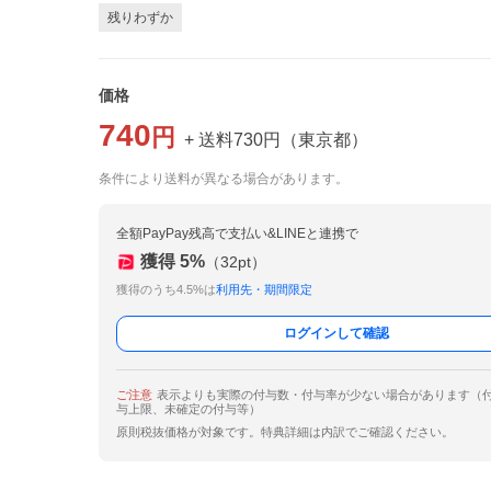
残りわずか
価格
740
円
+ 送料
730
円
（
東京都
）
条件により送料が異なる場合があります。
全額PayPay残高で支払い&LINEと連携で
獲得
5
%
（
32
pt）
獲得のうち4.5%は
利用先・期間限定
ログインして確認
ご注意
表示よりも実際の付与数・付与率が少ない場合があります（
与上限、未確定の付与等）
原則税抜価格が対象です。特典詳細は内訳でご確認ください。