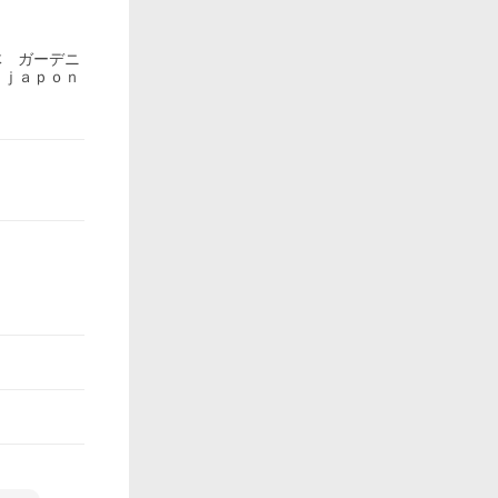
体 ガーデニ
 ｊａｐｏｎ