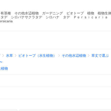
水生植物 有茎種 その他水辺植物 ガーデニング ビオトープ 植物 植物生
ラタデ シロバナサクラタデ シロハナ タデ Ｐｅｒｓｉｃａｒｉａ
rsicaria
店
水草
ビオトープ（水生植物）
その他水辺植物
草丈で選ぶ
〜
生植物