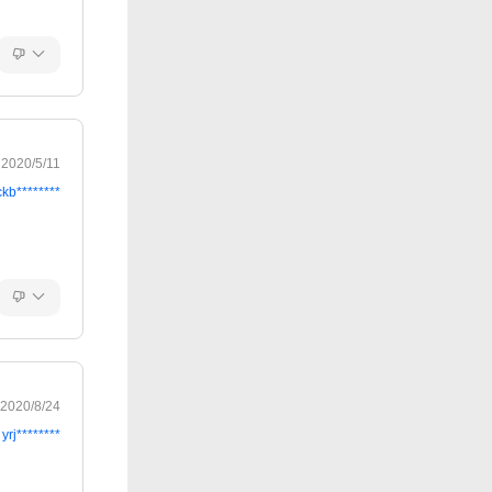
2020/5/11
ckb********
2020/8/24
yrj********