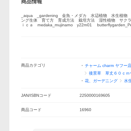
商品情報
_aqua _gardening 金魚・メダカ 水辺植物 
ング生体 育て方 育成方法 栽培方法 湿性植物 サク
ｉｃａ medaka_mujinamo y22m01 butterflygarden_Pe
商品
カテゴリ
チャーム charm ヤフー
後景草 草丈６０ｃｍ
花、ガーデニング
水
JAN/ISBNコード
2250000169605
商品
コード
16960