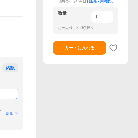
獲得のうち4.5%は
利用先・期間限定
数量
お一人様、800点限り
カートに入れる
内訳
付
詳細