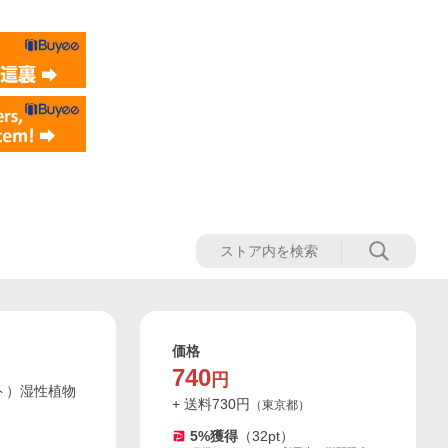
価格
740
円
ト）湿性植物
+ 送料
730
円
（
東京都
）
5
%獲得
（
32
pt）