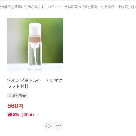
税抜価格を基準に付与されます｜ポイント・支払額等の正確な情報（付与条件・上限等）は
泡ポンプボトル小 アロマク
ラフト材料
お取り寄せ
660
円
5
%
（
30
pt
）