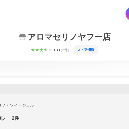
アロマセリノヤフー店
ストア情報
3.33
（
3
件
）
リノ・ソイ・ジェル
ル
2
件