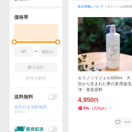
表示情報について
｜ポイントは原則
価格帯
〜
絞り込む
セリノソイジェル500ml 大
条件を解除
豆から生まれた夢の多用途洗
浄・美容原料
送料無料
4,950
円
条件付き送料無料
5
%
（
226
pt
）
条件なし