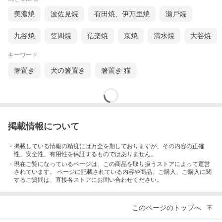
美濃焼
波佐見焼
有田焼、伊万里焼
瀬戸焼
九谷焼
笠間焼
信楽焼
京焼
清水焼
大谷焼
キーワード
箸置き
犬の箸置き
箸置き 猫
掲載情報について
・掲載している情報の精度には万全を期しておりますが、その内容の正確
性、安全性、有用性を保証するものではありません。
・現在ご覧になっているページは、この
商品
を取り扱うストアによって運営
されています。 ページに記載されている内容
や商品、ご購入
、ご購入に関
するご質問は、直接各ストアにお問い合わせください。
このページのトップへ