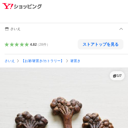
さいえ
ストアトップを見る
4.82
（
28
件
）
さいえ
【お箸/箸置き/カトラリー】
箸置き
1
/
7