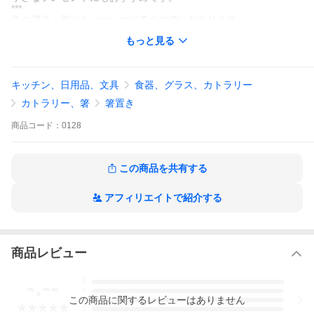
***
色の濃淡・形にも一つ一つに多少の違いがあります。
手作りの風合いとしてご了承ください。
もっと見る
※価格は1点分です。セット商品ではありません。
※こちらの商品は6点まで、クリックポストをご利用いただけま
キッチン、日用品、文具
食器、グラス、カトラリー
す。
（クリックポストはクレジット支払いのみ）
カトラリー、箸
箸置き
【サイズ】2p
縦/横
約4.5cm X 約2.5cm
商品
コード：
0128
高さ
約0.5cm
この商品を共有する
□ 一つ一つ釉薬のかかり方に違いがあるので、色に濃淡がありま
す。
アフィリエイトで紹介する
＜取扱上の注意＞
■ 電子レンジ・食洗器のご使用はお控えください。
※うつわの表面が変化してしまう場合があります。
商品レビュー
■ 裏面は素焼きを残したデザインです。
-.--
5
カビ・黒ずみを防ぐため、よく乾かして保管してください。
4
この
商品
に関するレビューはありません
3
2