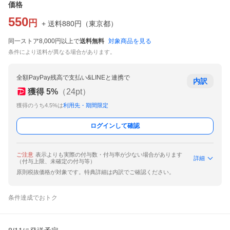
価格
550
円
+ 送料
880
円
（
東京都
）
同一ストア8,000円以上で
送料無料
対象商品を見る
条件により送料が異なる場合があります。
全額PayPay残高で支払い&LINEと連携で
内訳
獲得
5
%
（
24
pt）
獲得のうち4.5%は
利用先・期間限定
ログインして確認
ご注意
表示よりも実際の付与数・付与率が少ない場合があります
詳細
（付与上限、未確定の付与等）
原則税抜価格が対象です。特典詳細は内訳でご確認ください。
条件達成でおトク