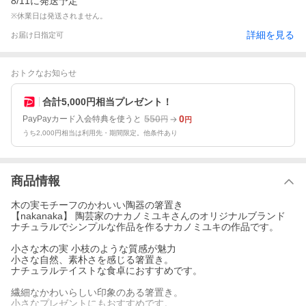
8/11に発送予定
※休業日は発送されません。
詳細を見る
お届け日指定可
おトクなお知らせ
合計5,000円相当プレゼント！
550
0
PayPayカード入会特典を使うと
円
円
うち2,000円相当は利用先・期間限定。他条件あり
商品情報
木の実モチーフのかわいい陶器の箸置き
【nakanaka】 陶芸家のナカノミユキさんのオリジナルブランド
ナチュラルでシンプルな作品を作るナカノミユキの作品です。
小さな木の実 小枝のような質感が魅力
小さな自然、素朴さを感じる箸置き。
ナチュラルテイストな食卓におすすめです。
繊細なかわいらしい印象のある箸置き。
小さなプレゼントにもおすすめです。