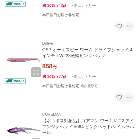
10
%
（
43
pt
）
要エントリー
本日翌日お届け非対応
Dolive
OSP オーエスピー ワーム ドライブシャッド 4
インチ TW228激鱗ピンクバック
858
円
10
%
（
77
pt
）
要エントリー
本日翌日お届け非対応
店頭受取可
COREMAN
【ネコポス対象品】コアマン ワーム IJ-22 アイ
アンジグヘッド #064 ピンクヘッド/ケイムラパ
ール