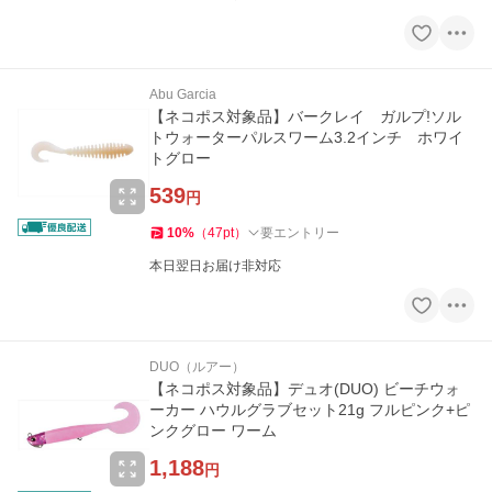
Abu Garcia
【ネコポス対象品】バークレイ ガルプ!ソル
トウォーターパルスワーム3.2インチ ホワイ
トグロー
539
円
10
%
（
47
pt
）
要エントリー
本日翌日お届け非対応
DUO（ルアー）
【ネコポス対象品】デュオ(DUO) ビーチウォ
ーカー ハウルグラブセット21g フルピンク+ピ
ンクグロー ワーム
1,188
円