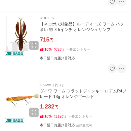
RUDIE'S
【ネコポス対象品】ルーディーズ ワーム ハタ
喰い.蝦 3.5インチ オレンジシュリンプ
715
円
10
%
（
63
pt
）
要エントリー
本日翌日お届け非対応
DAIWA（釣り）
ダイワ ワーム フラットジャンキー ロデムR4ブ
レード 18g オレンジゴールド
1,232
円
10
%
（
112
pt
）
要エントリー
本日翌日お届け非対応
店頭受取可