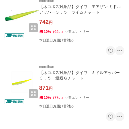
morethan
【ネコポス対象品】ダイワ モアザン ミドル
アッパー３．５ ライムチャート
742
円
10
%
（
65
pt
）
要エントリー
本日翌日お届け非対応
morethan
【ネコポス対象品】ダイワ ミドルアッパー
３．５ 銀粉Ｇチャート
871
円
10
%
（
77
pt
）
要エントリー
本日翌日お届け非対応