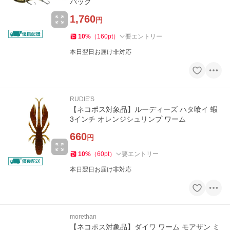
バック
1,760
円
10
%
（
160
pt
）
要エントリー
本日翌日お届け非対応
RUDIE'S
【ネコポス対象品】ルーディーズ ハタ喰イ 蝦
3インチ オレンジシュリンプ ワーム
660
円
10
%
（
60
pt
）
要エントリー
本日翌日お届け非対応
morethan
【ネコポス対象品】ダイワ ワーム モアザン ミ