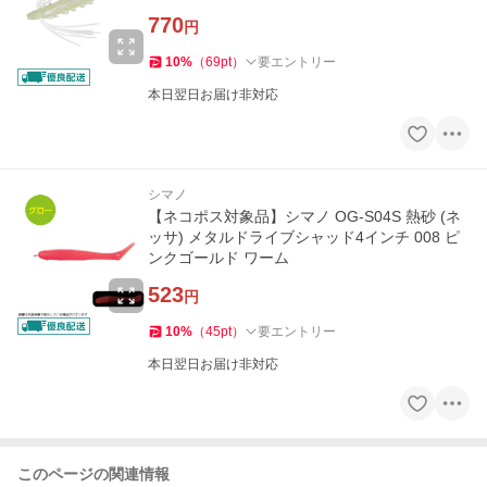
770
円
10
%
（
69
pt
）
要エントリー
本日翌日お届け非対応
シマノ
【ネコポス対象品】シマノ OG-S04S 熱砂 (ネ
ッサ) メタルドライブシャッド4インチ 008 ピ
ンクゴールド ワーム
523
円
10
%
（
45
pt
）
要エントリー
本日翌日お届け非対応
このページの関連情報