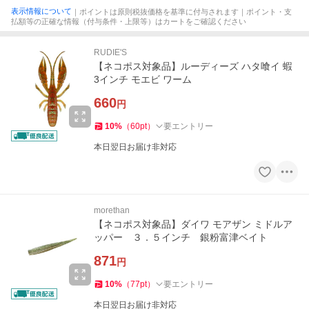
表示情報について
｜ポイントは原則税抜価格を基準に付与されます｜ポイント・支
払額等の正確な情報（付与条件・上限等）はカートをご確認ください
RUDIE'S
【ネコポス対象品】ルーディーズ ハタ喰イ 蝦
3インチ モエビ ワーム
660
円
10
%
（
60
pt
）
要エントリー
本日翌日お届け非対応
morethan
【ネコポス対象品】ダイワ モアザン ミドルア
ッパー ３．５インチ 銀粉富津ベイト
871
円
10
%
（
77
pt
）
要エントリー
本日翌日お届け非対応