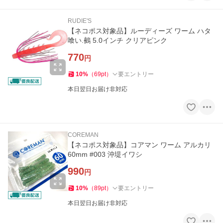
RUDIE'S
【ネコポス対象品】ルーディーズ ワーム ハタ
喰い.鵺 5.0インチ クリアピンク
770
円
10
%
（
69
pt
）
要エントリー
本日翌日お届け非対応
COREMAN
【ネコポス対象品】コアマン ワーム アルカリ
60mm #003 沖堤イワシ
990
円
10
%
（
89
pt
）
要エントリー
本日翌日お届け非対応