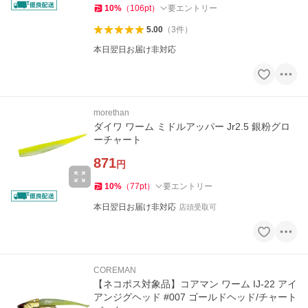
10
%
（
106
pt
）
要エントリー
5.00
（
3
件
）
本日翌日お届け非対応
morethan
ダイワ ワーム ミドルアッパー Jr2.5 銀粉グロ
ーチャート
871
円
10
%
（
77
pt
）
要エントリー
本日翌日お届け非対応
店頭受取可
COREMAN
【ネコポス対象品】コアマン ワーム IJ-22 アイ
アンジグヘッド #007 ゴールドヘッド/チャート