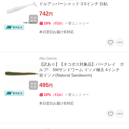
ドルアッパーシャッド 3.5インチ 白鮎
742
円
10
%
（
65
pt
）
要エントリー
本日翌日お届け非対応
Abu Garcia
【訳あり】【ネコポス対象品】バークレイ ガ
ルプ! SWサンドワーム イソメ極太 4インチ
岩イソメ(Natural Sandworm)
495
円
10
%
（
43
pt
）
要エントリー
本日翌日お届け非対応