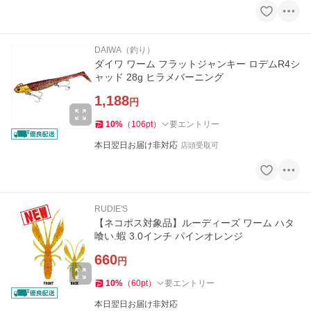
DAIWA（釣り）
ダイワ ワーム フラットジャンキー ロデムR4シ
ャッド 28g ヒラメバーニング
1,188
円
10
%
（
106
pt
）
要エントリー
本日翌日お届け非対応
店頭受取可
RUDIE'S
【ネコポス対象品】ルーディーズ ワーム ハタ
喰い.蝦 3.0インチ パインオレンジ
660
円
10
%
（
60
pt
）
要エントリー
本日翌日お届け非対応