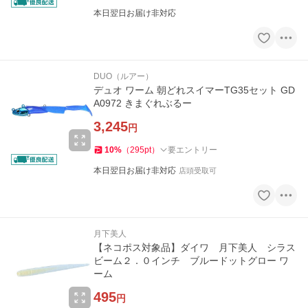
本日翌日お届け非対応
DUO（ルアー）
デュオ ワーム 朝どれスイマーTG35セット GD
A0972 きまぐれぶるー
3,245
円
10
%
（
295
pt
）
要エントリー
本日翌日お届け非対応
店頭受取可
月下美人
【ネコポス対象品】ダイワ 月下美人 シラス
ビーム２．０インチ ブルードットグロー ワ
ーム
495
円