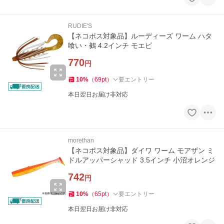
RUDIE'S
【ネコポス対象品】ルーディーズ ワーム ハタ
喰い・鵺 4.2インチ モエビ
770
円
10
%
（
69
pt
）
要エントリー
本日翌日お届け非対応
morethan
【ネコポス対象品】ダイワ ワーム モアザン ミ
ドルアッパーシャッド 3.5インチ 小沼オレンジ
742
円
10
%
（
65
pt
）
要エントリー
本日翌日お届け非対応