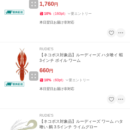
1,760
円
10
%
（
160
pt
）
要エントリー
本日翌日お届け非対応
RUDIE'S
【ネコポス対象品】ルーディーズ ハタ喰イ 蝦
3インチ ボイル ワーム
660
円
10
%
（
60
pt
）
要エントリー
本日翌日お届け非対応
RUDIE'S
【ネコポス対象品】ルーディーズ ワーム ハタ
喰い.鵺 3.5インチ ライムグロー