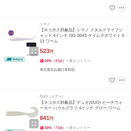
シマノ
【ネコポス対象品】シマノ メタルドライブシ
ャッド 4インチ OG-S04S ケイムラホワイト 0
13 ワーム
523
円
10
%
（
45
pt
）
要エントリー
本日翌日お届け非対応
DUO（ルアー）
【ネコポス対象品】デュオ(DUO) ビーチウォ
ーカー ハウルグラフ 4インチ グロー ワーム
841
円
10
%
（
75
pt
）
要エントリー