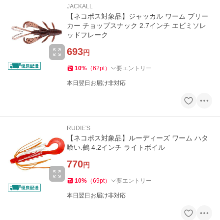
JACKALL
【ネコポス対象品】ジャッカル ワーム ブリー
カー チョップスナック 2.7インチ エビミソレ
ッドフレーク
693
円
10
%
（
62
pt
）
要エントリー
本日翌日お届け非対応
RUDIE'S
【ネコポス対象品】ルーディーズ ワーム ハタ
喰い.鵺 4.2インチ ライトボイル
770
円
10
%
（
69
pt
）
要エントリー
本日翌日お届け非対応