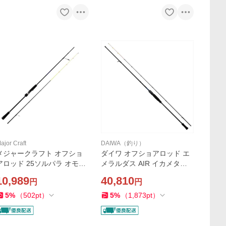
ajor Craft
DAIWA（釣り）
メジャークラフト オフショ
ダイワ オフショアロッド エ
アロッド 25ソルパラ オモリ
メラルダス AIR イカメタル
グ専用モデル SPJIM-S632H/
OR70MLS-S(スピニング 2ピ
10,989
40,810
円
円
OMO(スピニング/2ピース)
ース)
5
%
（
502
pt
）
5
%
（
1,873
pt
）