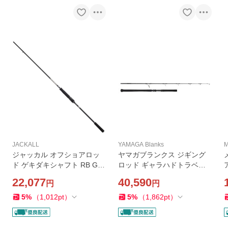
JACKALL
YAMAGA Blanks
M
ジャッカル オフショアロッ
ヤマガブランクス ジギング
ド ゲキダキシャフト RB GD
ロッド ギャラハドトラベッ
RB-S67MH-OMO (スピニン
クス 594S (スピニング/2ピー
22,077
40,590
円
円
グ/2ピース)
ス)
5
%
（
1,012
pt
）
5
%
（
1,862
pt
）