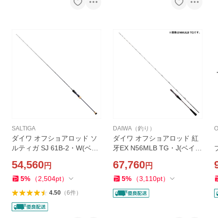
SALTIGA
DAIWA（釣り）
O
ダイワ オフショアロッド ソ
ダイワ オフショアロッド 紅
ルティガ SJ 61B-2・W(ベイ
牙EX N56MLB TG・J(ベイト
ト 1ピース)【大型商品】
2ピース)
54,560
67,760
円
円
5
%
（
2,504
pt
）
5
%
（
3,110
pt
）
4.50
（
6
件
）