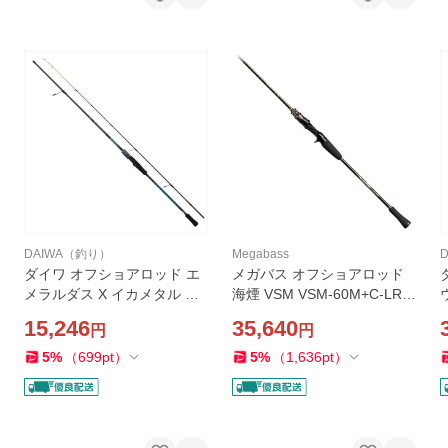
DAIWA（釣り）
Megabass
ダイワ オフショアロッド エ
メガバス オフショアロッド
メラルダス X イカメタル OR
海煙 VSM VSM-60M+C-LR
70MLS-S・J(スピニング 2ピ
(ベイト/1ピース)
15,246
35,640
円
円
ース)
5
%
（
699
pt
）
5
%
（
1,636
pt
）