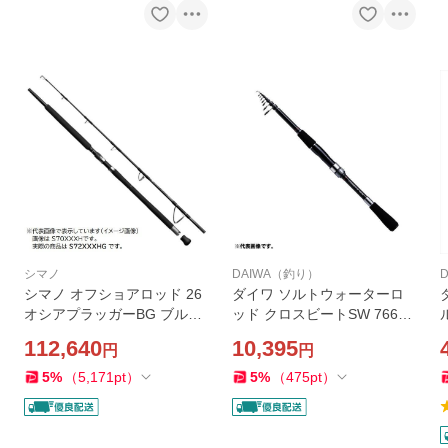
シマノ
DAIWA（釣り）
シマノ オフショアロッド 26
ダイワ ソルトウォーターロ
オシアプラッガーBG ブルフ
ッド クロスビートSW 766T
ィンツナS72XXXHG
ML 2020モデル (スピニング
112,640
10,395
円
円
振出) オフショアロッド
5
%
（
5,171
pt
）
5
%
（
475
pt
）