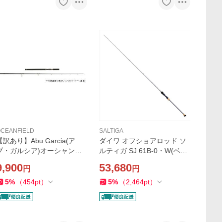
CEANFIELD
SALTIGA
【訳あり】Abu Garcia(ア
ダイワ オフショアロッド ソ
ブ・ガルシア)オーシャンフ
ルティガ SJ 61B-0・W(ベイ
ィールド ＯＦＯＳ−８０Ｍ
ト 1ピース)【大型商品】
9,900
53,680
円
円
Ｈ
5
%
（
454
pt
）
5
%
（
2,464
pt
）