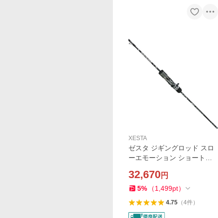
XESTA
ゼスタ ジギングロッド スロ
ーエモーション ショートピ
ッチジャーク B5101
32,670
円
5
%
（
1,499
pt
）
4.75
（
4
件
）