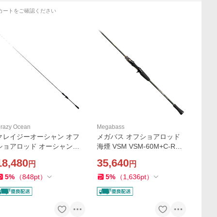
カートをご確認ください
razy Ocean
Megabass
クレイジーオーシャン オフ
メガバス オフショアロッド
ショアロッド オーシャンウ
海煙 VSM VSM-60M+C-RR
ィップ イカメタル OWIM-B6
(ベイト/1ピース)
18,480
35,640
円
円
5A(2ピース ベイト)
5
%
（
848
pt
）
5
%
（
1,636
pt
）