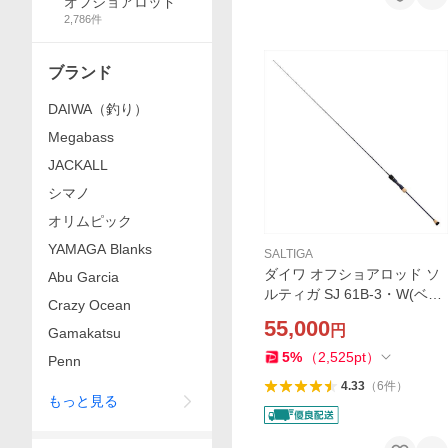
オフショアロッド
2,786
件
ブランド
DAIWA（釣り）
Megabass
JACKALL
シマノ
オリムピック
YAMAGA Blanks
SALTIGA
ダイワ オフショアロッド ソ
Abu Garcia
ルティガ SJ 61B-3・W(ベイ
Crazy Ocean
ト 1ピース)【大型商品】
55,000
円
Gamakatsu
5
%
（
2,525
pt
）
Penn
4.33
（
6
件
）
もっと見る