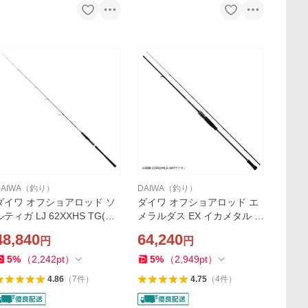
DAIWA（釣り）
DAIWA（釣り）
ダイワ オフショアロッド ソ
ダイワ オフショアロッド エ
ルティガ LJ 62XXHS TG(ス
メラルダス EX イカメタル O
ピニング 1ピース)【大型商
R70MLS-SMTT(スピニング
48,840
64,240
円
円
品】
2ピース)
5
%
（
2,242
pt
）
5
%
（
2,949
pt
）
4.86
（
7
件
）
4.75
（
4
件
）