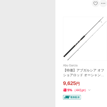
Abu Garcia
【特価】アブガルシア オフ
ショアロッド オーシャンフ
ィールド サワラキャスティ
9,625
円
ング OFWS-702ML
5
%
（
441
pt
）