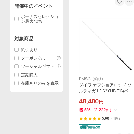
開催中のイベント
ボーナスセレクショ
ン最大40%
対象商品
割引あり
クーポンあり
ソーシャルギフト
定期購入
DAIWA（釣り）
在庫ありのみを表示
ダイワ オフショアロッド ソ
ルティガ LJ 62XHB TG(ベイ
ト 1ピース)【大型商品】
48,400
円
5
%
（
2,222
pt
）
5.00
（
4
件
）