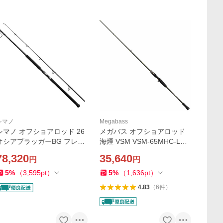
シマノ
Megabass
シマノ オフショアロッド 26
メガバス オフショアロッド
オシアプラッガーBG フレッ
海煙 VSM VSM-65MHC-LR
クスエナジー S83H
(ベイト 1ピース)【大型商
78,320
35,640
円
円
品】
5
%
（
3,595
pt
）
5
%
（
1,636
pt
）
4.83
（
6
件
）