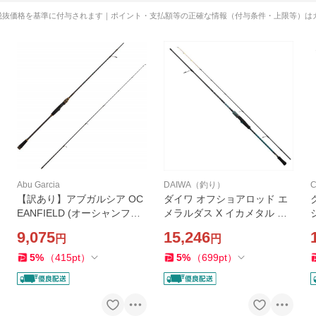
税抜価格を基準に付与されます｜ポイント・支払額等の正確な情報（付与条件・上限等）は
Abu Garcia
DAIWA（釣り）
C
【訳あり】アブガルシア OC
ダイワ オフショアロッド エ
EANFIELD (オーシャンフィ
メラルダス X イカメタル OR
ールド) SUPERLJ OFSS-672
63MLS-S・J(スピニング 2ピ
9,075
15,246
円
円
SLJ (スピニング 2ピース)
ース)
5
%
（
415
pt
）
5
%
（
699
pt
）