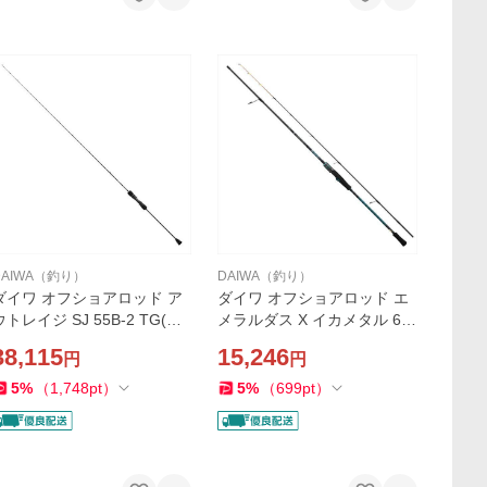
DAIWA（釣り）
DAIWA（釣り）
ダイワ オフショアロッド ア
ダイワ オフショアロッド エ
ウトレイジ SJ 55B-2 TG(ベ
メラルダス X イカメタル 65
イト 1ピース)
LS-S・J(スピニング 2ピー
38,115
15,246
円
円
ス)
5
%
（
1,748
pt
）
5
%
（
699
pt
）