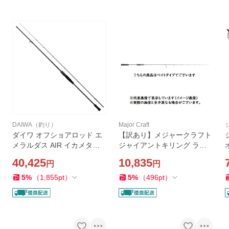
DAIWA（釣り）
Major Craft
ダイワ オフショアロッド エ
【訳あり】メジャークラフト
メラルダス AIR イカメタル
ジャイアントキリング ライ
OR63MLS-S(スピニング 2ピ
トジギング GXJ-B63M/LJ
40,425
10,835
円
円
ース)
(ベイト/1ピース)【大型商
品】
5
%
（
1,855
pt
）
5
%
（
496
pt
）