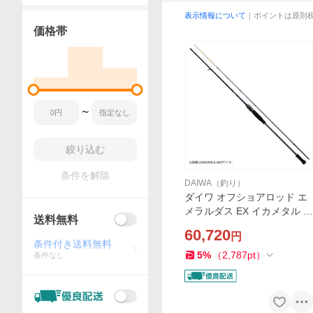
表示情報について
｜ポイントは原則
価格帯
〜
絞り込む
条件を解除
DAIWA（釣り）
ダイワ オフショアロッド エ
メラルダス EX イカメタル N
送料無料
65ULS-SMT(スピニング 2ピ
60,720
円
ース)
条件付き送料無料
5
%
（
2,787
pt
）
条件なし