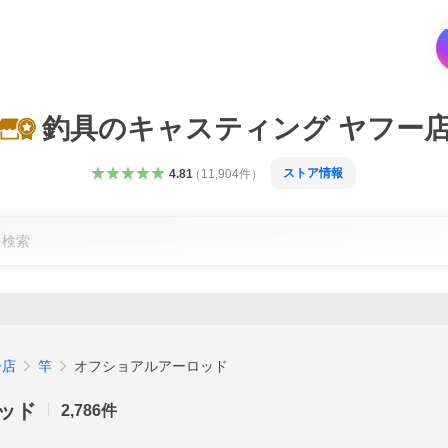
釣具のキャスティング ヤフー
ストア情報
4.81
（
11,904
件
）
ー店
竿
オフショアルアーロッド
ッド
2,786
件