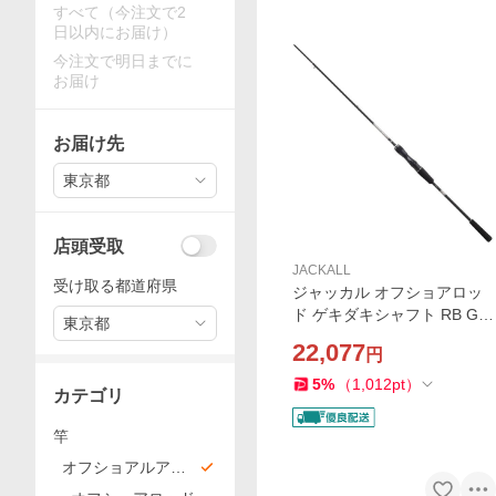
すべて（今注文で2
日以内にお届け）
今注文で明日までに
お届け
お届け先
東京都
店頭受取
JACKALL
受け取る都道府県
ジャッカル オフショアロッ
ド ゲキダキシャフト RB GD
東京都
RB-C510MH (ベイト/2ピー
22,077
円
ス)
5
%
（
1,012
pt
）
カテゴリ
竿
オフショアルアー
ロッド