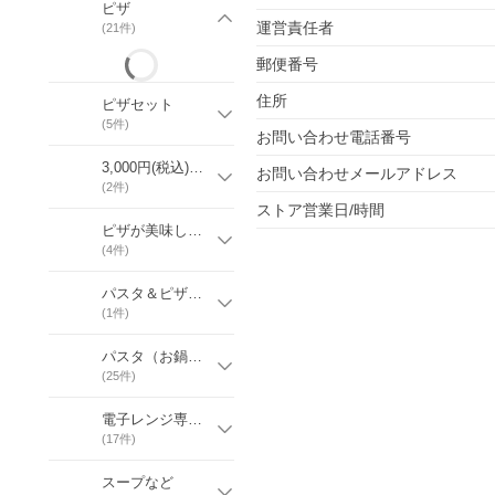
ピザ
運営責任者
(
21
件)
郵便番号
住所
ピザセット
(
5
件)
お問い合わせ電話番号
3,000円(税込)以上の商品
お問い合わせメールアドレス
(
2
件)
ストア営業日/時間
ピザが美味しくなる同梱商品
(
4
件)
パスタ＆ピザセット
(
1
件)
パスタ（お鍋とフライパンで調理）
(
25
件)
電子レンジ専用 ＠パスタ 無添加冷凍パスタ
(
17
件)
スープなど