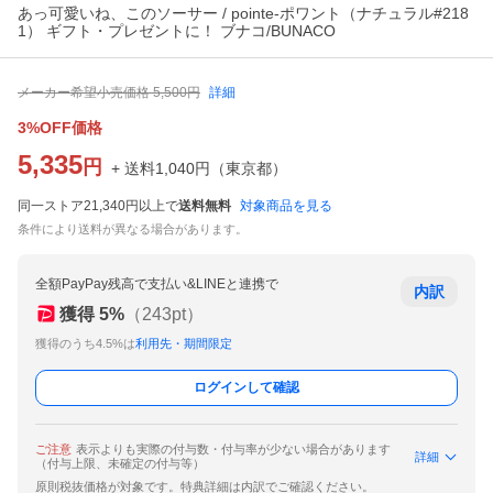
あっ可愛いね、このソーサー / pointe-ポワント（ナチュラル#218
1） ギフト・プレゼントに！ ブナコ/BUNACO
メーカー希望小売価格
5,500
円
詳細
3%OFF価格
5,335
円
+ 送料
1,040
円
（
東京都
）
同一ストア21,340円以上で
送料無料
対象商品を見る
条件により送料が異なる場合があります。
全額PayPay残高で支払い&LINEと連携で
内訳
獲得
5
%
（
243
pt）
獲得のうち4.5%は
利用先・期間限定
ログインして確認
ご注意
表示よりも実際の付与数・付与率が少ない場合があります
詳細
（付与上限、未確定の付与等）
原則税抜価格が対象です。特典詳細は内訳でご確認ください。