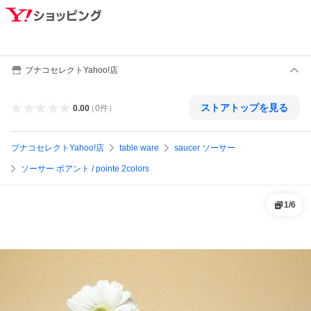
ブナコセレクトYahoo!店
ストアトップを見る
0.00
（
0
件
）
ブナコセレクトYahoo!店
table ware
saucer ソーサー
ソーサー ポアント / pointe 2colors
1
/
6