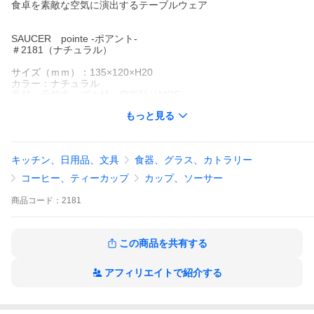
食卓を素敵な空気に演出するテーブルウェア
SAUCER pointe -ポアント-
＃2181（ナチュラル）
サイズ（ｍｍ）：135×120×H20
カラー：ナチュラル
素材：天然木（ブナ材、突板貼りMDF）
ウレタン塗装仕上げ
もっと見る
原産国：日本
※ナチュラル（木地色）は、限りある資源を大切にしロスを減ら
すために、材料の選別をせずに製作することにいたしました。色
キッチン、日用品、文具
食器、グラス、カトラリー
味など風合いが異なる天然ならではの表情をお楽しみください。
コーヒー、ティーカップ
カップ、ソーサー
●天然木を使用しているため、木目や色合いは一点一点異なりま
す。
商品
コード：
2181
●料理等を直接盛り付けてご使用になる場合は、口に入れられる程
度の温かさ（約６0℃まで）のものにしてください。
●使用後は、柔らかいスポンジに食器用洗剤をしみ込ませて洗い、
すぐに柔らかい布で水気を拭き取るようにしてください。
この商品を共有する
●浸け置き洗いはしないでください。
アフィリエイトで紹介する