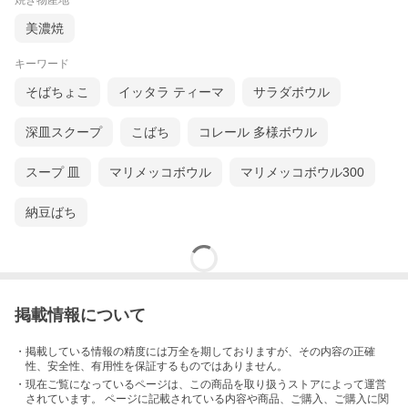
焼き物産地
美濃焼
キーワード
そばちょこ
イッタラ ティーマ
サラダボウル
深皿スクープ
こばち
コレール 多様ボウル
スープ 皿
マリメッコボウル
マリメッコボウル300
納豆ばち
掲載情報について
・掲載している情報の精度には万全を期しておりますが、その内容の正確
性、安全性、有用性を保証するものではありません。
・現在ご覧になっているページは、この
商品
を取り扱うストアによって運営
されています。 ページに記載されている内容
や商品、ご購入
、ご購入に関