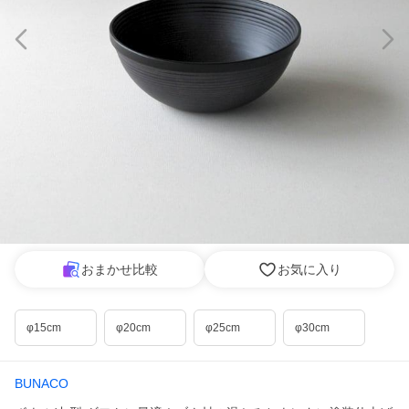
おまかせ比較
お気に入り
φ15cm
φ20cm
φ25cm
φ30cm
BUNACO