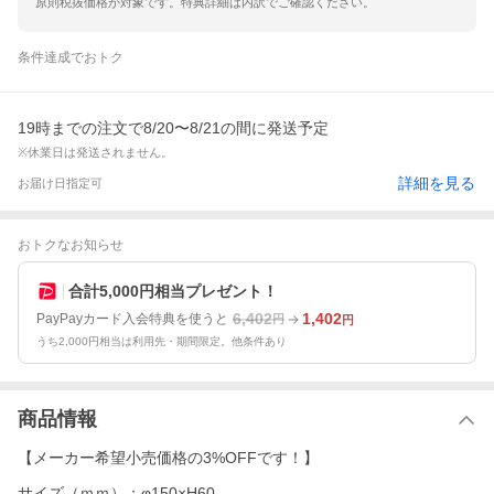
原則税抜価格が対象です。特典詳細は内訳でご確認ください。
条件達成でおトク
19時までの注文で8/20〜8/21の間に発送予定
※休業日は発送されません。
詳細を見る
お届け日指定可
おトクなお知らせ
合計5,000円相当プレゼント！
6,402
1,402
PayPayカード入会特典を使うと
円
円
うち2,000円相当は利用先・期間限定。他条件あり
商品情報
【メーカー希望小売価格の3%OFFです！】
サイズ（ｍｍ）：φ150×H60