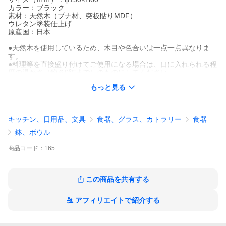
カラー：ブラック
素材：天然木（ブナ材、突板貼りMDF）
ウレタン塗装仕上げ
原産国：日本
●天然木を使用しているため、木目や色合いは一点一点異なりま
す。
●料理等を直接盛り付けてご使用になる場合は、口に入れられる程
度の温かさ（約６0℃まで）のものにしてください。
●使用後は、柔らかいスポンジに食器用洗剤をしみ込ませて洗い、
もっと見る
すぐに柔らかい布で水気を拭き取るようにしてください。
●浸け置き洗いはしないでください。
キッチン、日用品、文具
食器、グラス、カトラリー
食器
鉢、ボウル
商品
コード：
165
この商品を共有する
アフィリエイトで紹介する