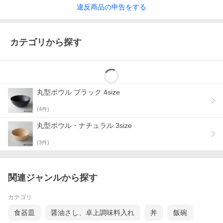
違反
商品の
申告をする
カテゴリから探す
丸型ボウル ブラック 4size
(
4
件)
丸型ボウル・ナチュラル 3size
(
3
件)
関連ジャンルから探す
カテゴリ
食器皿
醤油さし、卓上調味料入れ
丼
飯碗