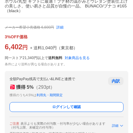
ボウル/丸型 ギフトに最適！ブナ材の温かみとウレタン塗装仕上げ
の美しさ。使い易さと品質が自慢の一品。 BUNACO/ブナコ #165
（black）
メーカー希望小売価格
6,600
円
詳細
3%OFF価格
6,402
円
+ 送料
1,040
円
（
東京都
）
同一ストア21,340円以上で
送料無料
対象商品を見る
条件により送料が異なる場合があります。
全額PayPay残高で支払い&LINEと連携で
内訳
獲得
5
%
（
293
pt）
獲得のうち4.5%は
利用先・期間限定
ログインして確認
ご注意
表示よりも実際の付与数・付与率が少ない場合があります
詳細
（付与上限、未確定の付与等）