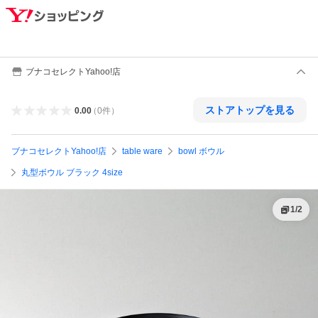
ブナコセレクトYahoo!店
ストアトップを見る
0.00
（
0
件
）
ブナコセレクトYahoo!店
table ware
bowl ボウル
丸型ボウル ブラック 4size
1
/
2