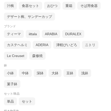
汁椀
食器セット
おひつ
重箱
そば用食器
デザート椀、サンデーカップ
ブランド
ティーマ
iittala
ARABIA
DURALEX
カステヘルミ
ADERIA
津軽びいどろ
ニトリ
Le Creuset
森修焼
鉢
小鉢
中鉢
深鉢
大鉢
豆鉢
浅鉢
菓子鉢
セット/単品
単品
セット