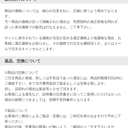
商品の価格については、細心の注意を払い、正確に保つよう努めておりま
す。

万一商品の価格が誤って掲載された場合は、売買契約の成立前後を問わず、
誤った表示価格での販売は行なえません。ご了承下さい。

サイトに表示されている価格が当店が定める適正価格より低価格な場合、お
客様に適正価格をお知らせし、その価格での注文を継続頂くか、またはメー
ルで注文をキャンセルとします。
返品、交換について
※商品の交換について

ご注文商品と相違、若しくは不良品であった場合には、商品到着後3日以内に
ご連絡下さい。全て当方費用負担で返金もしくは交換を致します。

但し、品切れの場合は返金等とさせて頂きます。

お客様による過失など、説明書の注意書きに沿ってご使用いただけなかった
場合の故障につきましては、初期不良対象外となります。

※返品について

お客様のご都合によるご返品・交換には、ご対応出来かねますので予めご了
承ください。

商品の仕様、型番等の間違いが無いよう、ご確認の上ご注文下さいませ。
