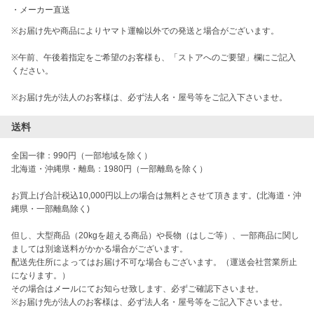
・
メーカー直送
※お届け先や商品によりヤマト運輸以外での発送と場合がございます。

※午前、午後着指定をご希望のお客様も、「ストアへのご要望」欄にご記入
ください。

※お届け先が法人のお客様は、必ず法人名・屋号等をご記入下さいませ。
送料
全国一律：990円（一部地域を除く）

北海道・沖縄県・離島：1980円（一部離島を除く）

お買上げ合計税込10,000円以上の場合は無料とさせて頂きます。(北海道・沖
縄県・一部離島除く)

但し、大型商品（20kgを超える商品）や長物（はしご等）、一部商品に関し
ましては別途送料がかかる場合がございます。

配送先住所によってはお届け不可な場合もございます。（運送会社営業所止
になります。）

その場合はメールにてお知らせ致します、必ずご確認下さいませ。

※お届け先が法人のお客様は、必ず法人名・屋号等をご記入下さいませ。