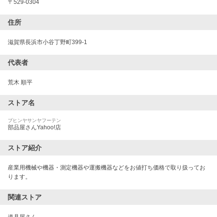
〒
529-0304
住所
滋賀県長浜市小谷丁野町399-1
代表者
荒木 順平
ストア名
ブヒンヤサンヤフーテン
部品屋さんYahoo!店
ストア紹介
産業用機械や機器・測定機器や運搬機器などをお値打ち価格で取り扱ってお
ります。
関連ストア