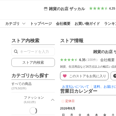
雑貨のお店 ザッカル
4.35
カテゴリ
トップページ
会社概要
お買い物ガイド
ランキ
ストア内検索
ストア情報
雑貨のお店 
会社概要
4.35
（
100
件
）
ストア内検索
雑貨、生活用品など26万点以上の幅広い品
カテゴリから探す
このストアをお気に入り
すべての商品
お支払いについて
送料、お届け
(
279,502
件)
営業日カレンダー
ファッション
定休日
(
6,611
件)
2026年8月
日
月
火
水
木
金
土