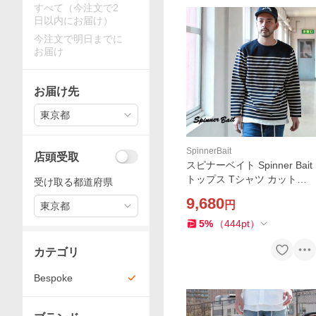
すべて（今注文で2
日以内にお届け）
今注文で明日までに
お届け
お届け先
東京都
SpinnerBait
店頭受取
スピナーベイト Spinner Bait
トップス Tシャツ カットソ
受け取る都道府県
ー クルーネック フットボー
9,680
円
東京都
ルL/SL TEE アーバンボーダ
ー Brownfloor別注
5
%
（
444
pt
）
カテゴリ
Bespoke