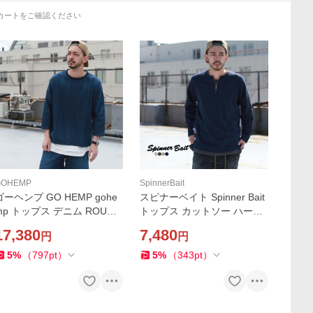
カートをご確認ください
GOHEMP
SpinnerBait
ゴーヘンプ GO HEMP gohe
スピナーベイト Spinner Bait
mp トップス デニム ROUND
トップス カットソー ハーフ
OOSE TEE / 6.2oz H/C DE
ジップクルー ラグランL/SL
17,380
7,480
円
円
IM Brownfloor別注
TEE ミニ裏毛 Brownfloor別
注
5
%
（
797
pt
）
5
%
（
343
pt
）