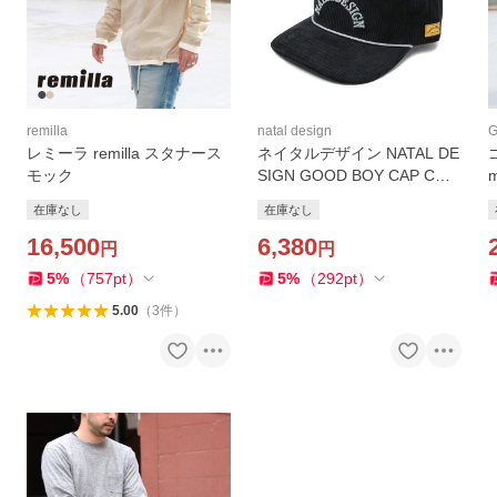
remilla
natal design
レミーラ remilla スタナース
ネイタルデザイン NATAL DE
モック
SIGN GOOD BOY CAP COR
DUROY3
在庫なし
在庫なし
S
16,500
6,380
I
円
円
5
%
（
757
pt
）
5
%
（
292
pt
）
5.00
（
3
件
）