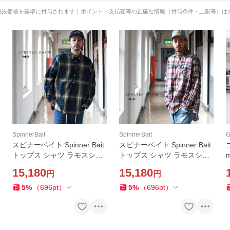
税抜価格を基準に付与されます｜ポイント・支払額等の正確な情報（付与条件・上限等）は
SpinnerBait
SpinnerBait
スピナーベイト Spinner Bait
スピナーベイト Spinner Bait
トップス シャツ ラモスシャ
トップス シャツ ラモスシャ
ツビッグ / タイプライタービ
ツビッグ 先染めチェック Bro
L
15,180
15,180
円
円
ッグチェック Brownfloor別注
wnfloor別注
N
5
%
（
696
pt
）
5
%
（
696
pt
）