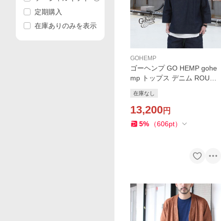
定期購入
在庫ありのみを表示
GOHEMP
ゴーヘンプ GO HEMP gohe
mp トップス デニム ROUND
LOOSE TEE / 6.2oz H/C DE
在庫なし
NIM Brownfloor別注
13,200
円
5
%
（
606
pt
）