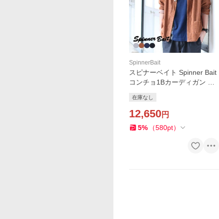
SpinnerBait
スピナーベイト Spinner Bait
コンチョ1Bカーディガン イ
ズミールコットンパイル
在庫なし
12,650
円
5
%
（
580
pt
）