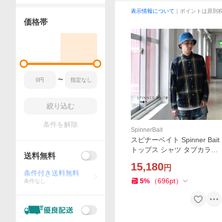
表示情報について
｜ポイントは原則
価格帯
〜
絞り込む
条件を解除
SpinnerBait
スピナーベイト Spinner Bait
トップス シャツ タブカラー
送料無料
シャツ / タイプライタービッ
15,180
円
グチェック Brownfloor別注
条件付き送料無料
5
%
（
696
pt
）
条件なし