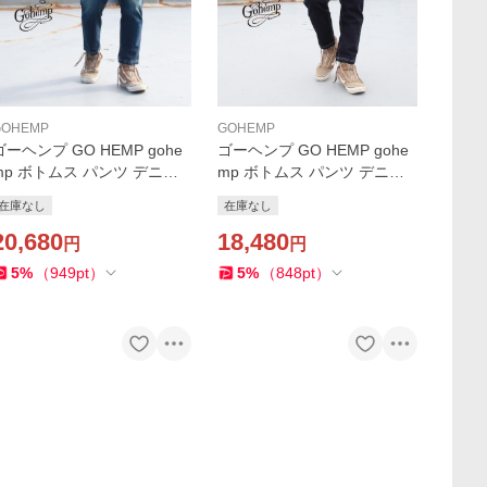
GOHEMP
GOHEMP
ゴーヘンプ GO HEMP gohe
ゴーヘンプ GO HEMP gohe
mp ボトムス パンツ デニム
mp ボトムス パンツ デニム
VENDOR ANKLE CUT PANT
VENDOR ANKLE CUT PANT
在庫なし
在庫なし
 / 10oz H/C STRETCH DEN
S / 10oz H/C STRETCH DEN
M Brownfloor別注
20,680
IM Brownfloor別注
18,480
円
円
5
%
（
949
pt
）
5
%
（
848
pt
）