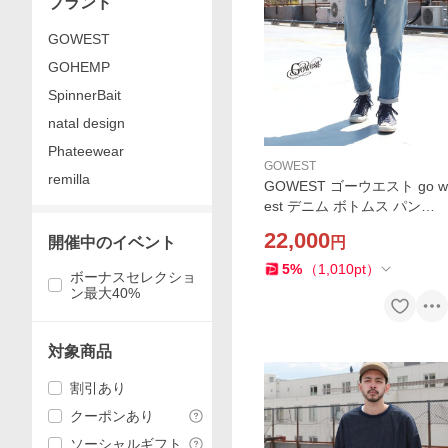
ブランド
GOWEST
GOHEMP
SpinnerBait
natal design
Phateewear
GOWEST
remilla
GOWEST ゴーウエスト go w
est デニム ボトムス パンツ
HARVESTER PANTS / 10oz
22,000
開催中のイベント
円
STRETCH DENIM / ICE WAS
H Brownfloor別注
5
%
（
1,010
pt
）
ボーナスセレクショ
ン最大40%
対象商品
割引あり
クーポンあり
ソーシャルギフト