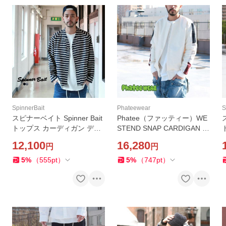
SpinnerBait
Phateewear
S
スピナーベイト Spinner Bait
Phatee（ファッティー）WE
トップス カーディガン ディ
STEND SNAP CARDIGAN /
ープVネック コンチョ1Bカー
Brownfloor別注 トップス カ
12,100
16,280
円
円
ディガン アーバンジャージ
ーディガン
Brownfloor別注
5
%
（
555
pt
）
5
%
（
747
pt
）