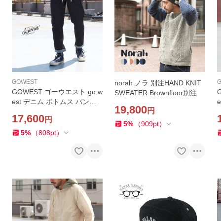
GOWEST
norah ノラ 別注HAND KNIT
GOWEST ゴーウエスト go w
SWEATER Brownfloor別注
est デニム ボトムス パンツ
19,800
円
HARVESTER PANTS / 10oz
H
17,600
円
STRETCH DENIM Brownfloo
S
5
%
（
909
pt
）
r別注
B
5
%
（
808
pt
）