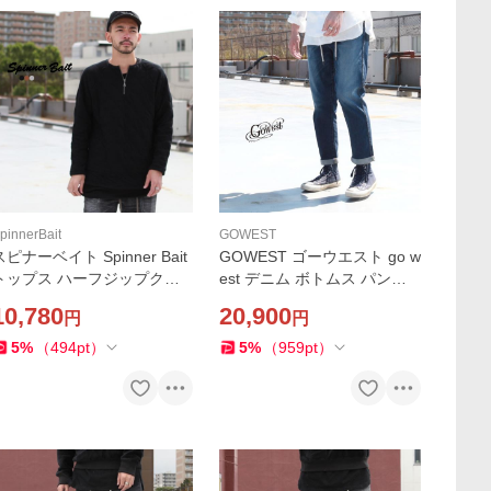
pinnerBait
GOWEST
スピナーベイト Spinner Bait
GOWEST ゴーウエスト go w
トップス ハーフジップクル
est デニム ボトムス パンツ
ー ラグランL/SL TEE ミリタ
HARVESTER PANTS / 10oz
10,780
20,900
円
円
リーキルト Brownfloor別注
STRETCH DENIM / USED W
ASH Brownfloor別注
5
%
（
494
pt
）
5
%
（
959
pt
）