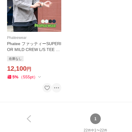
Phateewear
Phatee ファッティーSUPERI
OR MILD CREW L/S TEE P
OCKET Brownfloor別注
在庫なし
12,100
円
5
%
（
555
pt
）
1
22
1
〜
22
件中
件