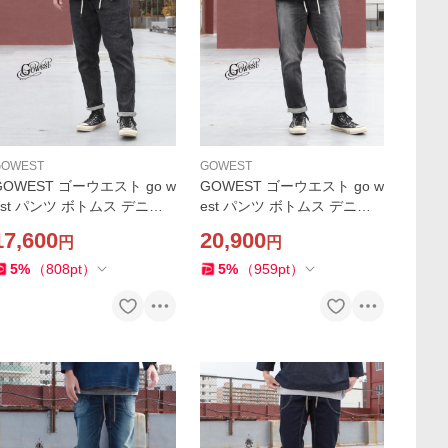
GOWEST
GOWEST
GOWEST ゴーウエスト go w
GOWEST ゴーウエスト go w
est パンツ ボトムス デニム
est パンツ ボトムス デニム
ARVESTER PANTS / 10oz
HARVESTER PANTS / 10oz
17,600
20,900
円
円
TRETCH DENIM - BLACK -
STRETCH DENIM - BLACK -
rownfloor別注
Brownfloor別注
5
%
（
808
pt
）
5
%
（
959
pt
）